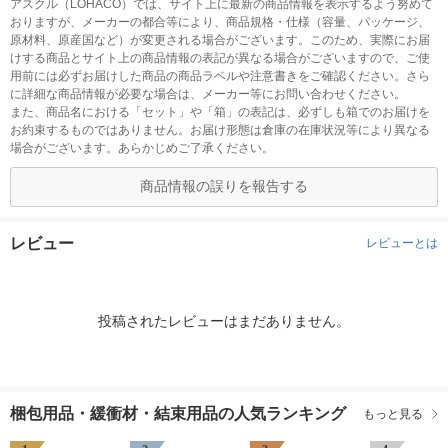
アスクル（LOHACO）では、サイト上に最新の商品情報を表示するよう努めて
おりますが、メーカーの都合等により、商品規格・仕様（容量、パッケージ、
原材料、原産国など）が変更される場合がございます。このため、実際にお届
けする商品とサイト上の商品情報の表記が異なる場合がございますので、ご使
用前には必ずお届けした商品の商品ラベルや注意書きをご確認ください。さら
に詳細な商品情報が必要な場合は、メーカー等にお問い合わせください。
また、商品名における「セット」や「箱」の表記は、必ずしも箱でのお届けを
お約束するものではありません。お届け形態は倉庫の在庫状況等により異なる
場合がございます。あらかじめご了承ください。
商品情報の誤りを報告する
レビュー
レビューとは
投稿されたレビューはまだありません。
梱包用品・緩衝材・結束用品の人気ランキング
もっと見る