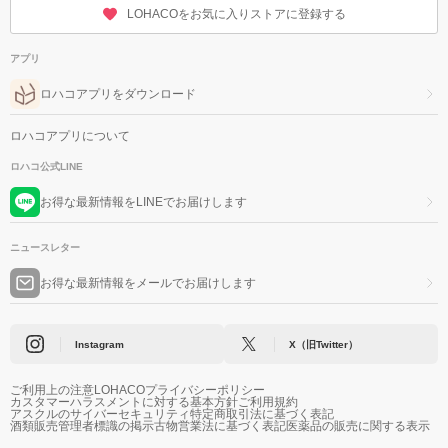
LOHACOをお気に入りストアに登録する
アプリ
ロハコアプリをダウンロード
ロハコアプリについて
ロハコ公式LINE
お得な最新情報をLINEでお届けします
ニュースレター
お得な最新情報をメールでお届けします
Instagram
X（旧Twitter）
ご利用上の注意
LOHACOプライバシーポリシー
カスタマーハラスメントに対する基本方針
ご利用規約
アスクルのサイバーセキュリティ
特定商取引法に基づく表記
酒類販売管理者標識の掲示
古物営業法に基づく表記
医薬品の販売に関する表示