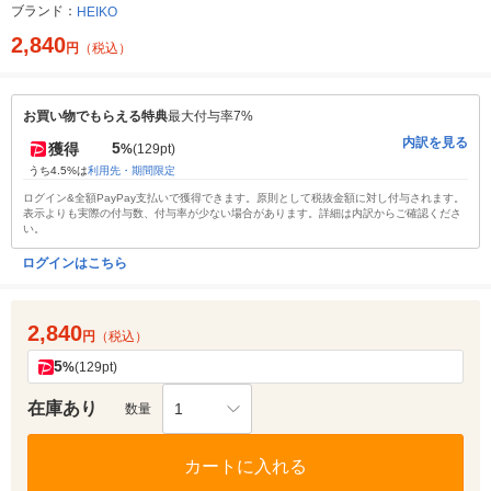
ブランド：
HEIKO
2,840
円
（税込）
お買い物でもらえる特典
最大付与率7%
内訳を見る
5
獲得
%
(129pt)
うち4.5%は
利用先・期間限定
ログイン&全額PayPay支払いで獲得できます。原則として税抜金額に対し付与されます。
表示よりも実際の付与数、付与率が少ない場合があります。詳細は内訳からご確認くださ
い。
ログインはこちら
2,840
円
（税込）
5
%
(129pt)
在庫あり
1
数量
カートに入れる