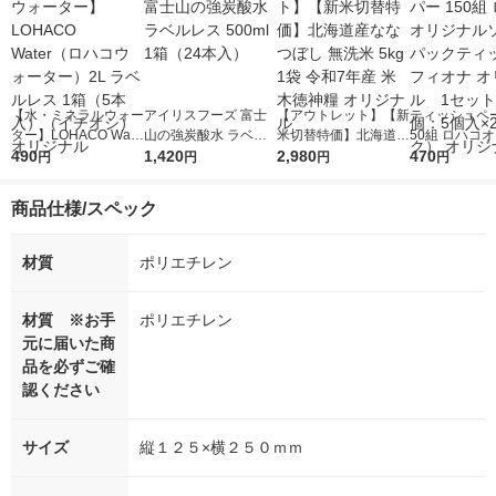
【水・ミネラルウォー
アイリスフーズ 富士
【アウトレット】【新
ティッシュペー
ター】LOHACO Wate
山の強炭酸水 ラベル
米切替特価】北海道産
50組 ロハコ
r（ロハコウォータ
490
レス 500ml 1箱（24
1,420
ななつぼし 無洗米 5k
2,980
ルソフトパッ
470
円
円
円
円
ー）2L ラベルレス 1
本入）
g 1袋 令和7年産 米 木
シュ フィオナ
箱（5本入）（イチオ
徳神糧 オリジナル
ナル 1セット
商品仕様/スペック
シ） オリジナル
個：5個入×2
オリジナル
材質
ポリエチレン
材質 ※お手
ポリエチレン
元に届いた商
品を必ずご確
認ください
サイズ
縦１２５×横２５０ｍｍ