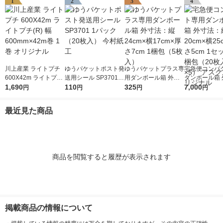
1
2
3
4
川上産業 ライトプチ
ゆうパケットポスト発
ゆうパケットプラス専
宅急便コンパ
600X42m ライトプチ
送用シール SP3701 1
用ダンボール箱 外寸
ダンボール箱 
(R) 幅600mm×42m巻
1,690
パック（20枚入） 今
110
法：縦24cm×横17cm
325
法：縦20cm×
7,000
円
円
円
円
1巻 オリジナル
村紙工
×厚さ7cm 1梱包（5枚
×厚さ5cm 1
入）
梱包（20枚入
最近見た商品
アスクル オリ
商品を閲覧すると履歴が表示されます
掲載商品の情報について