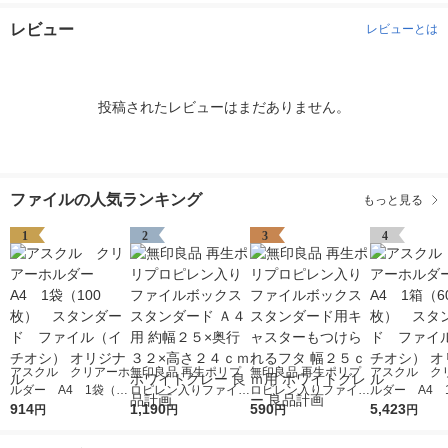
レビュー
レビューとは
投稿されたレビューはまだありません。
ファイルの人気ランキング
もっと見る
1
2
3
4
アスクル クリアーホ
無印良品 再生ポリプ
無印良品 再生ポリプ
アスクル ク
ルダー A4 1袋（10
ロピレン入りファイル
ロピレン入りファイル
ルダー A4 
0枚） スタンダー
914
ボックススタンダード
1,190
ボックススタンダード
590
0枚） スタ
5,423
円
円
円
円
ド ファイル（イチオ
Ａ４用 約幅２５×奥行
用キャスターもつけら
ド ファイル
シ） オリジナル
３２×高さ２４ｃｍ ホ
れるフタ 幅２５ｃｍ
シ） オリジナ