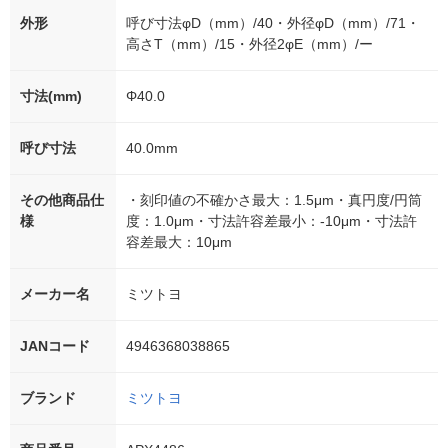
外形
呼び寸法φD（mm）/40・外径φD（mm）/71・
高さT（mm）/15・外径2φE（mm）/ー
寸法(mm)
Φ40.0
呼び寸法
40.0mm
その他商品仕
・刻印値の不確かさ最大：1.5μm・真円度/円筒
様
度：1.0μm・寸法許容差最小：-10μm・寸法許
容差最大：10μm
メーカー名
ミツトヨ
JANコード
4946368038865
ブランド
ミツトヨ