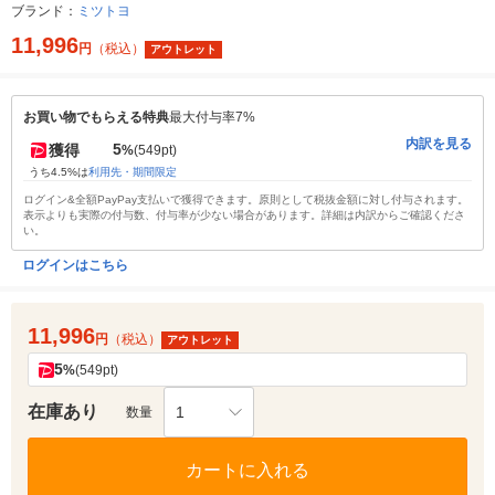
ブランド：
ミツトヨ
11,996
円
（税込）
アウトレット
お買い物でもらえる特典
最大付与率7%
内訳を見る
5
獲得
%
(549pt)
うち4.5%は
利用先・期間限定
ログイン&全額PayPay支払いで獲得できます。原則として税抜金額に対し付与されます。
表示よりも実際の付与数、付与率が少ない場合があります。詳細は内訳からご確認くださ
い。
ログインはこちら
11,996
円
（税込）
アウトレット
5
%
(549pt)
在庫あり
1
数量
カートに入れる