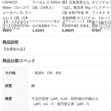
【水・ミネラルウォー
アイリスフーズ 富士
【アウトレット】【新
ティッシュペー
ター】LOHACO Wate
山の強炭酸水 ラベル
米切替特価】北海道産
50組 ロハコ
r（ロハコウォータ
490
レス 500ml 1箱（24
1,420
ななつぼし 無洗米 5k
2,980
ルソフトパッ
470
円
円
円
円
ー）2L ラベルレス 1
本入）
g 1袋 令和7年産 米 木
シュ フィオナ
箱（5本入）（イチオ
徳神糧 オリジナル
ナル 1セット
商品説明
シ） オリジナル
個：5個入×2
オリジナル
【在庫処分品】
商品仕様/スペック
その他
・形状A OR B/A
材質
鋼
精度
寸法許容差（μM）/±10・刻印値の不確かさ
（μM）/±1．5・真円度公差（μM）/1