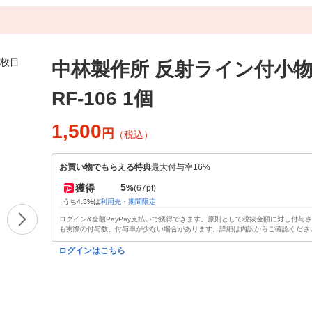
中林製作所 反射ライン付小
RF-106 1個
1,500
円
（税込）
お買い物でもらえる特典
最大付与率16%
5
獲得
%
(67pt)
うち4.5%は
利用先・期間限定
ログイン&全額PayPay支払いで獲得できます。原則として税抜金額に対し付与
も実際の付与数、付与率が少ない場合があります。詳細は内訳からご確認くださ
ログインはこちら