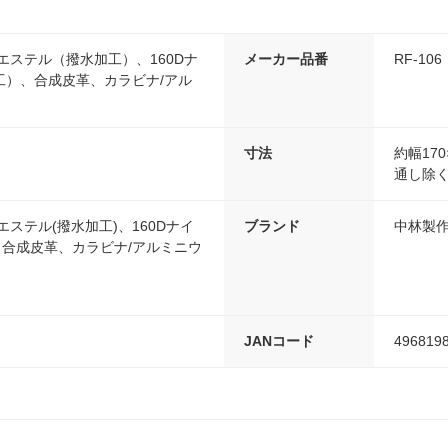
リエステル（撥水加工）、160Dナ
メーカー品番
RF-106
工）、合成皮革、カラビナ/アル
寸法
約幅17
通し除く
リエステル(撥水加工)、160Dナイ
ブランド
中林製
、合成皮革、カラビナ/アルミニウ
JANコード
496819