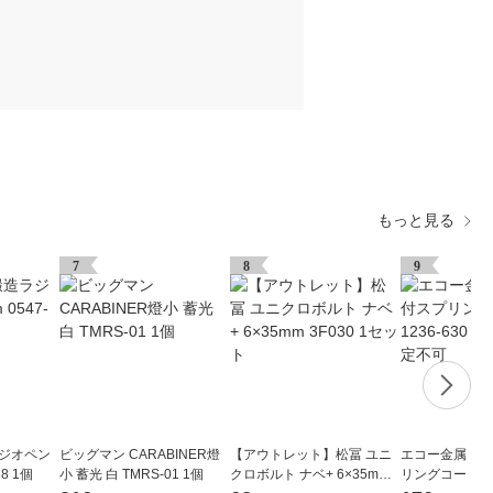
もっと見る
7
8
9
ラジオペン
ビッグマン CARABINER燈
【アウトレット】松冨 ユニ
エコー金属 カ
88 1個
小 蓄光 白 TMRS-01 1個
クロボルト ナベ+ 6×35mm 3
リングコード 123