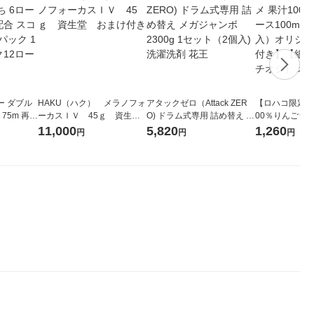
ー ダブル
HAKU（ハク） メラノフォ
アタックゼロ（Attack ZER
【ロハコ限定】
生
ーカスＩＶ 45ｇ 資生
O) ドラム式専用 詰め替え メ
00％りんごジュー
ィフラワー
堂 おまけ付き
ガジャンボ 2300g 1セット
箱（18本入）
11,000
5,820
1,260
円
円
円
パック12
（2個入) 洗濯洗剤 花王
【クイズ付き】
り
ク】（イチオシ
ル