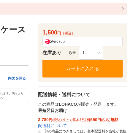
物ケース
1,500
円
（税込）
5
%
(67pt)
在庫あり
1
数量
カートに入れる
内訳を見る
されます。表示より
配送情報・送料について
い。
この商品は
LOHACO
が販売・発送します。
最短翌日お届け
3,780
550
無料
円
(税込)以上で基本配送料
円
(税込)
配送料について
※
一部の商品につきましては、基本配送料を当社が負担