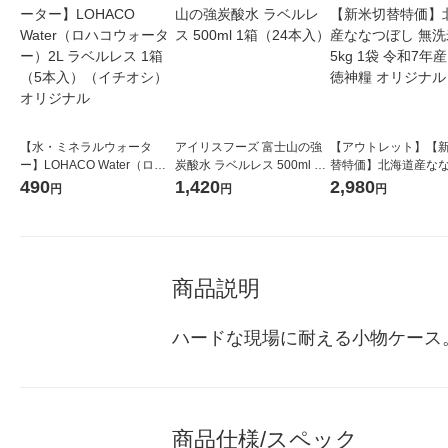
【水・ミネラルウォータ
アイリスフーズ 富士山の強
【アウトレット】【
ー】LOHACO Water（ロハ
炭酸水 ラベルレス 500ml 1
替特価】北海道産な
コウォーター）2L ラベルレ
箱（24本入）
し 無洗米 5kg 1袋 
490
1,420
2,980
円
円
円
ス 1箱（5本入）（イチオ
米 木徳神糧 オリジナ
シ） オリジナル
商品説明
ハードな現場に耐える小物ケース
商品仕様/スペック