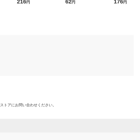
F030 1セット
個 ※色指定不
216
62
176
円
円
円
ストアにお問い合わせください。