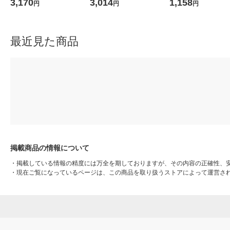
台
230×2.0×52 1枚
3,170
3,014
1,158
円
円
円
最近見た商品
掲載商品の情報について
・
掲載している情報の精度には万全を期しておりますが、その内容の正確性、
・
現在ご覧になっているページは、この商品を取り扱うストアによって運営さ