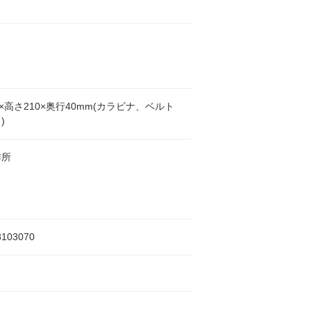
0×高さ210×奥行40mm(カラビナ、ベルト
)
作所
8103070