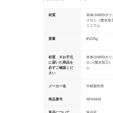
材質
本体/1680Dポ
イロン（撥水加
ミニウム
質量
約225g
材質 ※お手元
本体/1680Dポ
に届いた商品を
ロン(撥水加工)
必ずご確認くだ
ム
さい
メーカー名
中林製作所
商品番号
APX4430
返品について
返品可