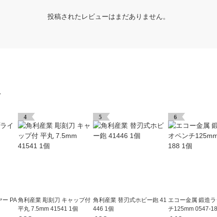
投稿されたレビューはまだありません。
グ
4
5
6
ー PA
角利産業 彫刻刀 キャップ付
角利産業 替刃式ホビー鉋 41
エコー金属 鍛造
平丸 7.5mm 41541 1個
446 1個
チ125mm 0547-1