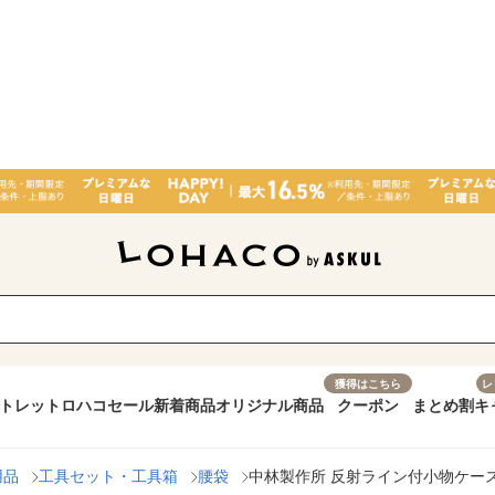
獲得はこちら
レ
トレット
ロハコセール
新着商品
オリジナル商品
クーポン
まとめ割
キ
用品
工具セット・工具箱
腰袋
中林製作所 反射ライン付小物ケース R