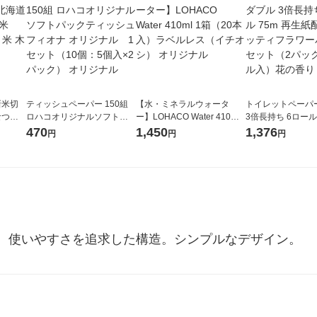
新米切
ティッシュペーパー 150組
【水・ミネラルウォータ
トイレットペーパ
なつぼ
ロハコオリジナルソフトパ
ー】LOHACO Water 410ml
3倍長持ち 6ロール 75m 再
令和7年産
ックティッシュ フィオナ オ
1箱（20本入）ラベルレス
紙配合 スコッテ
470
1,450
1,376
円
円
円
ル
リジナル 1セット（10個：
（イチオシ） オリジナル
パック 1セット（2
5個入×2パック） オリジナ
ロール入）花の香
ル
。使いやすさを追求した構造。シンプルなデザイン。