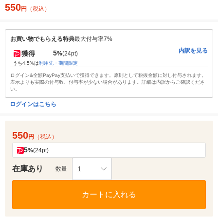
550
円
（税込）
お買い物でもらえる特典
最大付与率7%
内訳を見る
5
獲得
%
(24pt)
うち4.5%は
利用先・期間限定
ログイン&全額PayPay支払いで獲得できます。原則として税抜金額に対し付与されます。
表示よりも実際の付与数、付与率が少ない場合があります。詳細は内訳からご確認くださ
い。
ログインはこちら
550
円
（税込）
5
%
(24pt)
在庫あり
1
数量
カートに入れる