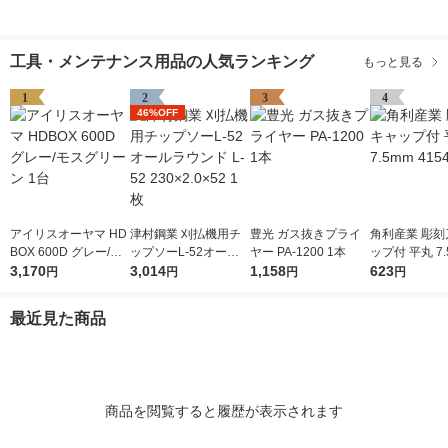
工具・メンテナンス用品の人気ランキング
もっと見る
1
2
3
4
46%OFF
アイリスオーヤマ HD
津村鋼業 刈払機用チ
豊光 ガス抜きプライ
角利産業 彫刻
BOX 600D グレー/モ
ップソーL-52オール
ヤー PA-1200 1本
ップ付 平丸 7.
スグリーン 1台
3,170
ラウンド L-52 230×2.
3,014
1,158
541 1個
623
円
円
円
円
0×52 1枚
最近見た商品
商品を閲覧すると履歴が表示されます