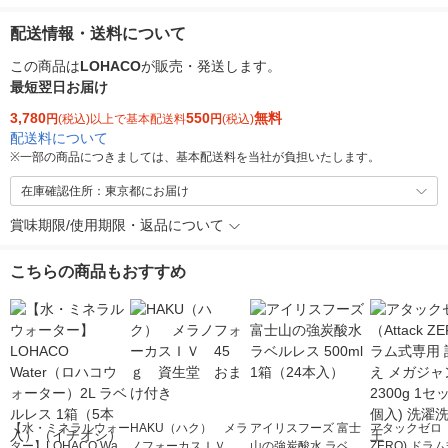
配送情報・送料について
この商品は
LOHACO
が販売・発送します。
最短翌日お届け
3,780
550
無料
円
(税込)以上で基本配送料
円
(税込)
配送料について
※
一部の商品につきましては、基本配送料を当社が負担いたします。
在庫確認住所：東京都にお届け
賞味期限/使用期限・返品について
こちらの商品もおすすめ
【水・ミネラルウォー
HAKU（ハク） メラ
アイリスフーズ 富士
アタックゼロ（A
ター】LOHACO Wate
ノフォーカスＩＶ 4
山の強炭酸水 ラベル
ZERO) ドラ