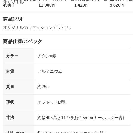
r（ロハコウォータ
490
5ｇ 資生堂 おまけ
11,000
レス 500ml 1箱（24
1,420
詰め替え メガ
5,820
円
円
円
円
ー）2L ラベルレス 1
付き
本入）
ボ 2300g 1
箱（5本入）（イチオ
個入) 洗濯洗剤
商品説明
シ） オリジナル
オリジナルのファッションカラビナ。
商品仕様/スペック
カラー
チタン×銀
材質
アルミニウム
質量
約25g
形状
オフセットD型
寸法
約幅40×高さ117×奥行7.5mm(キーホルダー含)