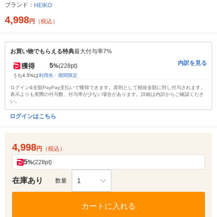
ブランド：
HEIKO
4,998
円
（税込）
お買い物でもらえる特典
最大付与率7%
内訳を見る
5
獲得
%
(228pt)
うち4.5%は
利用先・期間限定
ログイン&全額PayPay支払いで獲得できます。原則として税抜金額に対し付与されます。
表示よりも実際の付与数、付与率が少ない場合があります。詳細は内訳からご確認くださ
い。
ログインはこちら
4,998
円
（税込）
5
%
(228pt)
在庫あり
1
数量
カートに入れる