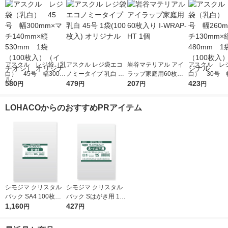
アスクル レジ袋（乳
アスクル レジ袋エコ
岩谷マテリアル アイ
アスクル レ
白） 45号 幅300m
ノミータイプ 乳白 45
ラップ家庭用60枚入
白） 30号 幅
m×マチ140mm×縦53
580
号 1袋(100枚入) オリ
479
り I-WRAP-HT 1個
207
m×マチ130m
423
円
円
円
円
0mm 1袋（100枚
ジナル
0mm 1袋（1
入）（イチオシ） オ
入） オリジ
LOHACOからのおすすめPRアイテム
リジナル
シモジマ クリスタル
シモジマ クリスタル
パック SA4 100枚入 6
パック Sはがき用 100
739200 1袋(100枚入)
1,160
枚入 6751700 1袋(10
427
円
円
0枚入)