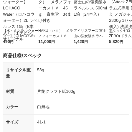
【水・ミネラルウォー
HAKU（ハク） メラ
アイリスフーズ 富士
アタックゼロ（A
ター】LOHACO Wate
ノフォーカスＩＶ 4
山の強炭酸水 ラベル
ZERO) ドラ
r（ロハコウォータ
490
5ｇ 資生堂 おまけ
11,000
レス 500ml 1箱（24
1,420
詰め替え メガ
5,820
円
円
円
円
ー）2L ラベルレス 1
付き
本入）
ボ 2300g 1
箱（5本入）（イチオ
個入) 洗濯洗剤
商品仕様/スペック
シ） オリジナル
リサイクル重
53g
量
材質
片艶クラフト紙100g
カラー
白無地
サイズ
41-1