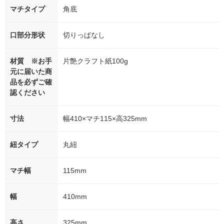
マチタイプ
角底
口部分形状
切りっぱなし
材質 ※お手
片艶クラフト紙100g
元に届いた商
品を必ずご確
認ください
寸法
幅410×マチ115×高325mm
紐タイプ
丸紐
マチ幅
115mm
幅
410mm
高さ
325mm