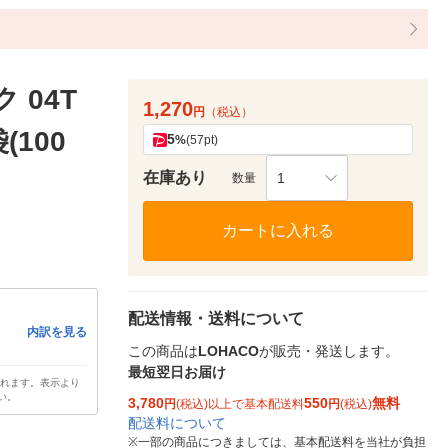
 04T
1,270
円
（税込）
袋(100
5
%
(57pt)
在庫あり
1
数量
カートに入れる
配送情報・送料について
内訳を見る
この商品は
LOHACO
が販売・発送します。
最短翌日お届け
されます。表示より
い。
3,780
550
無料
円
(税込)以上で基本配送料
円
(税込)
配送料について
※
一部の商品につきましては、基本配送料を当社が負担