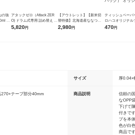
山の強
アタックゼロ（Attack ZER
【アウトレット】【新米切
ティッシュペーパー
ml 1
O) ドラム式専用 詰め替え メ
替特価】北海道産ななつぼ
ロハコオリジナル
ガジャンボ 2300g 1セット
し 無洗米 5kg 1袋 令和7年産
ックティッシュ フ
5,820
2,980
470
円
円
円
（2個入) 洗濯洗剤 花王
米 木徳神糧 オリジナル
リジナル 1セット
5個入×2パック）
ル
サイズ
厚0.04
×高270+テープ部分40mm
商品説明
信頼の
なOPP
下げて
付きで
プを本
色が白
商品です