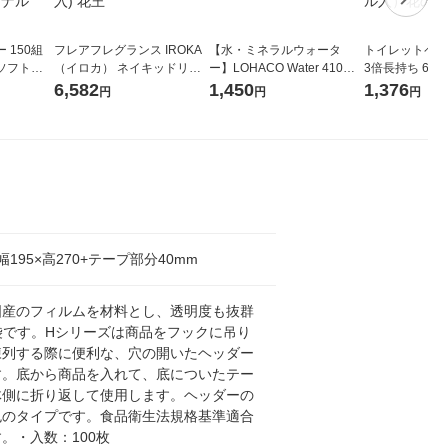
 150組
フレアフレグランス IROKA
【水・ミネラルウォータ
トイレットペー
ソフトパ
（イロカ） ネイキッドリリ
ー】LOHACO Water 410ml
3倍長持ち 6ロール 75
ィオナ オ
ーの香り 柔軟剤 詰め替え 超
1箱（20本入）ラベルレス
紙配合 スコッ
6,582
1,450
1,376
円
円
円
（10個：
特大 1200ml 1セット（5個
（イチオシ） オリジナル
パック 1セット
 オリジナ
入) 花王
ロール入）花の
×幅195×高270+テープ部分40mm
国産のフィルムを材料とし、透明度も抜群
袋です。Hシリーズは商品をフックに吊り
陳列する際に便利な、穴の開いたヘッダー
す。底から商品を入れて、底についたテー
体側に折り返して使用します。ヘッダーの
色のタイプです。食品衛生法規格基準適合
。・入数：100枚