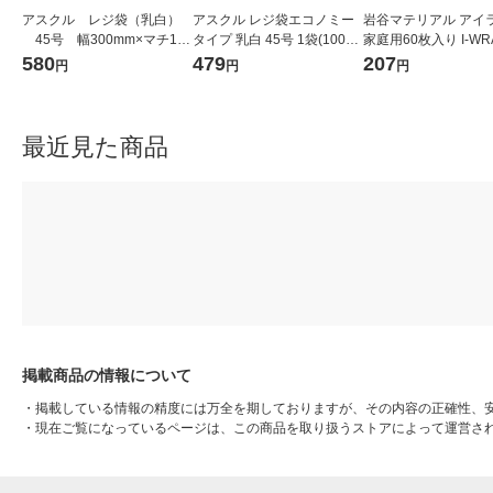
アスクル レジ袋（乳白）
アスクル レジ袋エコノミー
岩谷マテリアル アイ
45号 幅300mm×マチ140
タイプ 乳白 45号 1袋(100枚
家庭用60枚入り I-WR
mm×縦530mm 1袋（100
入) オリジナル
1個
580
479
207
円
円
円
枚入）（イチオシ） オリジ
ナル
最近見た商品
掲載商品の情報について
・
掲載している情報の精度には万全を期しておりますが、その内容の正確性、
・
現在ご覧になっているページは、この商品を取り扱うストアによって運営さ