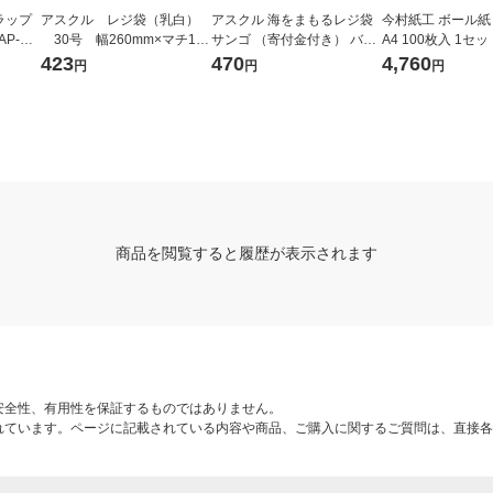
ラップ
アスクル レジ袋（乳白）
アスクル 海をまもるレジ袋
今村紙工 ボール紙 A
AP-HT
30号 幅260mm×マチ130
サンゴ （寄付金付き） バイ
A4 100枚入 1セ
mm×縦480mm 1袋（100
オマスポリエチレン25%入 2
×4包）
423
470
4,760
円
円
円
枚入） オリジナル
0号 No.20 1袋（100枚入）
オリジナル
商品を閲覧すると履歴が表示されます
安全性、有用性を保証するものではありません。
れています。ページに記載されている内容や商品、ご購入に関するご質問は、直接各