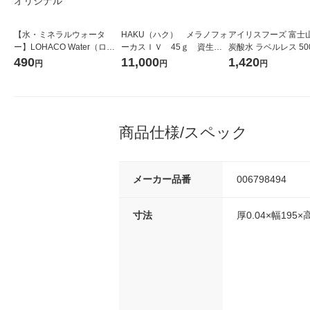
【水・ミネラルウォータ
HAKU（ハク） メラノフォ
アイリスフーズ 富士
ー】LOHACO Water（ロハ
ーカスＩＶ 45ｇ 資生
炭酸水 ラベルレス 500
コウォーター）2L ラベルレ
堂 おまけ付き
箱（24本入）
490
11,000
1,420
円
円
円
ス 1箱（5本入）（イチオ
シ） オリジナル
商品仕様/スペック
メーカー品番
006798494
寸法
厚0.04×幅195