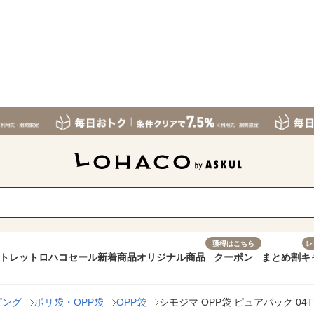
獲得はこちら
レ
トレット
ロハコセール
新着商品
オリジナル商品
クーポン
まとめ割
キ
ピング
ポリ袋・OPP袋
OPP袋
シモジマ OPP袋 ピュアパック 04T 19.