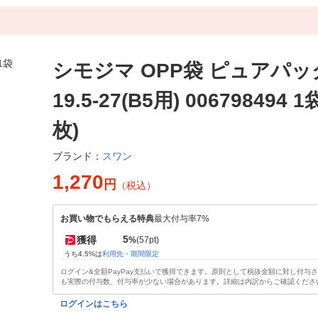
シモジマ OPP袋 ピュアパック
19.5-27(B5用) 006798494 1
枚)
スワン
ブランド：
1,270
円
（税込）
お買い物でもらえる特典
最大付与率7%
5
獲得
%
(57pt)
うち4.5%は
利用先・期間限定
ログイン&全額PayPay支払いで獲得できます。原則として税抜金額に対し付与
も実際の付与数、付与率が少ない場合があります。詳細は内訳からご確認くださ
ログインはこちら