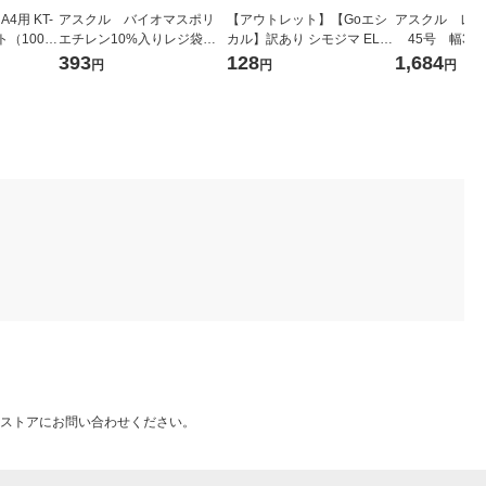
4用 KT-
アスクル バイオマスポリ
【アウトレット】【Goエシ
アスクル レジ
ット（100枚
エチレン10%入りレジ袋
カル】訳あり シモジマ ELP
45号 幅300
（乳白）30号 1袋（100枚
ポリエチレン袋 No.8 130×2
mm×縦530m
393
128
1,684
円
円
円
入） オリジナル
50mm 1束（100枚入）
00枚:100枚×
シ） オリジナ
ストアにお問い合わせください。