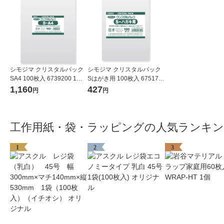
シモジマ クリスタルパック
シモジマ クリスタルパック
SA4 100枚入 6739200 1袋
Sはがき用 100枚入 675170
(100枚入)
0 1袋(100枚入)
1,160
427
円
円
工作用紙・袋・ラッピングの人気ランキ
1
2
3