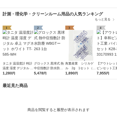
計測・理化学・クリーンルーム用品の人気ランキング
もっと見る
1
2
3
4
タニタ 温湿度計 時計
グロックス 黒球式 熱
鳥繁産業 シリカゲ
【アウトレッ
温度 湿度 デジタル 卓
中症指数計 防水防塵
ル 2g 1セット（50
ピンセット工業
上 マグネット ホワイ
1,280
WBGTー263 1台
5,478
0個：100個入×5袋）
1,890
オピンセット K
7,955
円
円
円
円
ト TT-585-WH
33170993 1本
最近見た商品
商品を閲覧すると履歴が表示されます