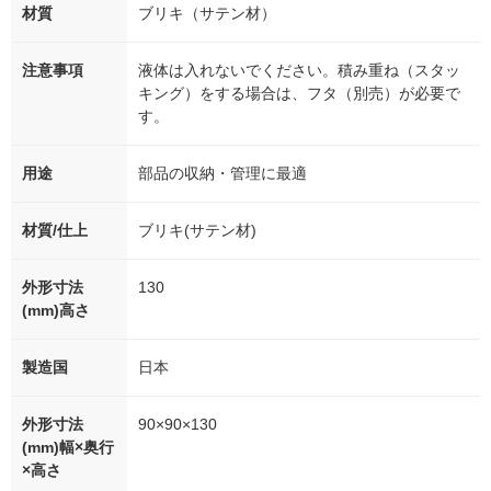
材質
ブリキ（サテン材）
注意事項
液体は入れないでください。積み重ね（スタッ
キング）をする場合は、フタ（別売）が必要で
す。
用途
部品の収納・管理に最適
材質/仕上
ブリキ(サテン材)
外形寸法
130
(mm)高さ
製造国
日本
外形寸法
90×90×130
(mm)幅×奥行
×高さ