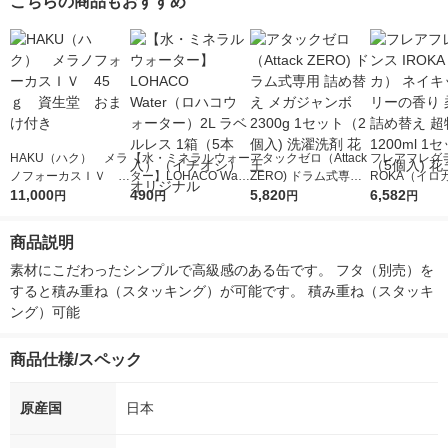
こちらの商品もおすすめ
HAKU（ハク） メラ
【水・ミネラルウォー
アタックゼロ（Attack
フレアフレグラ
ノフォーカスＩＶ 4
ター】LOHACO Wate
ZERO) ドラム式専用
ROKA（イロ
5ｇ 資生堂 おまけ
11,000
r（ロハコウォータ
490
詰め替え メガジャン
5,820
イキッドリリ
6,582
円
円
円
円
付き
ー）2L ラベルレス 1
ボ 2300g 1セット（2
柔軟剤 詰め替
箱（5本入）（イチオ
個入) 洗濯洗剤 花王
大 1200ml 
商品説明
シ） オリジナル
（5個入) 花王
素材にこだわったシンプルで高級感のある缶です。 フタ（別売）を
すると積み重ね（スタッキング）が可能です。 積み重ね（スタッキ
ング）可能
商品仕様/スペック
原産国
日本