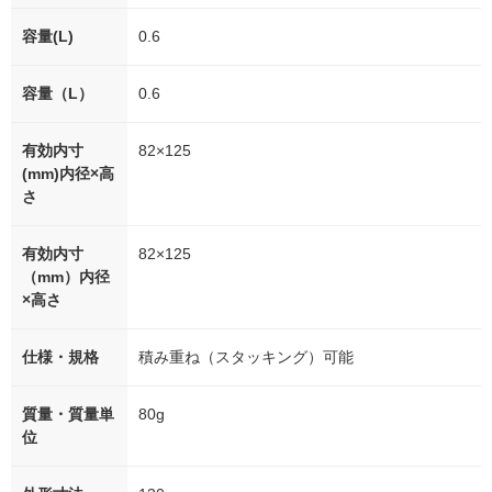
容量(L)
0.6
容量（L）
0.6
有効内寸
82×125
(mm)内径×高
さ
有効内寸
82×125
（mm）内径
×高さ
仕様・規格
積み重ね（スタッキング）可能
質量・質量単
80g
位