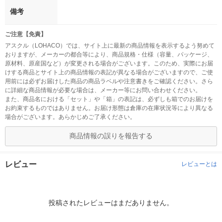
備考
ご注意【免責】
アスクル（LOHACO）では、サイト上に最新の商品情報を表示するよう努めて
おりますが、メーカーの都合等により、商品規格・仕様（容量、パッケージ、
原材料、原産国など）が変更される場合がございます。このため、実際にお届
けする商品とサイト上の商品情報の表記が異なる場合がございますので、ご使
用前には必ずお届けした商品の商品ラベルや注意書きをご確認ください。さら
に詳細な商品情報が必要な場合は、メーカー等にお問い合わせください。
また、商品名における「セット」や「箱」の表記は、必ずしも箱でのお届けを
お約束するものではありません。お届け形態は倉庫の在庫状況等により異なる
場合がございます。あらかじめご了承ください。
商品情報の誤りを報告する
レビュー
レビューとは
投稿されたレビューはまだありません。