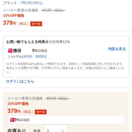
ブランド：
TRUSCO中山
メーカー希望小売価格：
451円（税込）
15%OFF価格
379
円
（税込）
セール
お買い物でもらえる特典
最大付与率11%
内訳を見る
5
獲得
%
(16pt)
うち4.5%は
利用先・期間限定
ログイン&全額PayPay支払いで獲得できます。原則として税抜金額に対し付与されます。
表示よりも実際の付与数、付与率が少ない場合があります。詳細は内訳からご確認くださ
い。
ログインはこちら
メーカー希望小売価格：
451円（税込）
15%OFF価格
379
円
（税込）
セール
5
%
(16pt)
在庫あり
1
数量