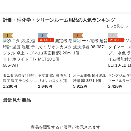
計測・理化学・クリーンルーム用品の人気ランキング
もっと見る
1
2
3
4
33%OFF
21%OFF
タニタ 温湿度計 時計
ヤマヨ測定機 巻尺 ミ
オーム電機 超音波洗
キングジム 学
温度 湿度 デジタル 卓
リオンカスタム(両面
浄器 08-3871 1個
マー「ルラップ
上 マグネット ホワイ
1,280
目盛) 20m MCT20 1個
2,646
5,912
色 ラップタイ
2,426
円
円
円
円
ト TT-585-WH
付き LLT10-L
最近見た商品
商品を閲覧すると履歴が表示されます