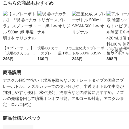
こちらの商品もおすすめ
【スプレーボトル】
現場のチカラ トリガ
三宝化成 スプレーボ
アルコール消毒
「現場のチカラ」 ス
ースプレー 黒 1本
トル 500ml SBSM-50
菌 ウイルス 
プレーボトル 500ml
246
オリジナル
160
0 1本 オリジナル
246
アルコール除菌
398
円
円
円
円
緑 半透明 1本 オリジ
体 420mL 1
ナル
料100％ 無添
商品説明
ス製薬
アスクル限定で安い！場所を取らないストレートタイプの国産スプ
レーボトル。ノズルカラーでの使い分けや、半透明ボトルで中身が
判別しやすく便利。水や洗剤、消毒液などの詰替におすすめ。ノズ
ルの先端を回して噴霧オンオフ可能。アルコール対応。アスクル限
定・ロハコ限定
商品仕様/スペック