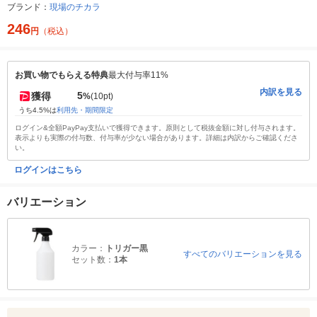
ブランド：
現場のチカラ
246
円
（税込）
お買い物でもらえる特典
最大付与率11%
内訳を見る
5
獲得
%
(10pt)
うち4.5%は
利用先・期間限定
ログイン&全額PayPay支払いで獲得できます。原則として税抜金額に対し付与されます。
表示よりも実際の付与数、付与率が少ない場合があります。詳細は内訳からご確認くださ
い。
ログインはこちら
バリエーション
カラー：
トリガー黒
すべてのバリエーションを見る
セット数：
1本