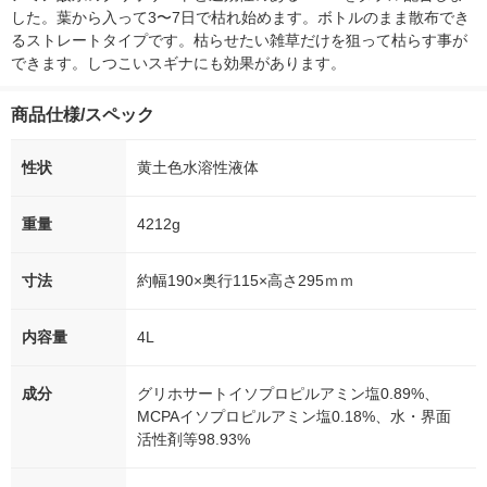
した。葉から入って3〜7日で枯れ始めます。ボトルのまま散布でき
るストレートタイプです。枯らせたい雑草だけを狙って枯らす事が
できます。しつこいスギナにも効果があります。
商品仕様/スペック
性状
黄土色水溶性液体
重量
4212g
寸法
約幅190×奥行115×高さ295ｍｍ
内容量
4L
成分
グリホサートイソプロピルアミン塩0.89%、
MCPAイソプロピルアミン塩0.18%、水・界面
活性剤等98.93%