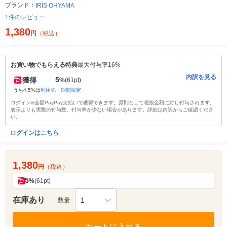
ブランド：
IRIS OHYAMA
1件のレビュー
1,380
円
（税込）
お買い物でもらえる特典
最大付与率16%
内訳を見る
5
獲得
%
(61pt)
うち4.5%は
利用先・期間限定
ログイン&全額PayPay支払いで獲得できます。原則として税抜金額に対し付与されます。
表示よりも実際の付与数、付与率が少ない場合があります。詳細は内訳からご確認くださ
い。
ログインはこちら
1,380
円
（税込）
5
%
(61pt)
在庫あり
1
数量
カートに入れる