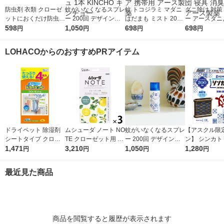
防虫剤 衣類 クローゼ
蚊がいなくなるスプレ
蚊 トコジラミ マダニ
ダニ除け 対策
ットにおくだけ防虫力
ー 200回 デザイン缶
はだまも ミスト 200
ー アースダニ
ハーブミントの香り 1
598
無香料 12時間持続 蚊
1,050
mL 1本 虫除けスプレ
698
プレー ハーブ
698
円
円
円
円
個 アース製薬
取り 殺虫剤 ワンプッ
ー お肌の虫よけ アウ
350mL 防ダ
シュ 1本 KINCHO キ
トドア 携帯用 アース
防 布団 寝具 
LOHACOからのおすすめPRアイテム
ンチョー
製薬
アース製薬
ドライペット 除湿剤
ムシューダ ノート NO
蚊がいなくなるスプレ
【アスクル限
シートタイプ クロー
TE クローゼット用 衣
ー 200回 デザイン缶
ン】 シンカト
ゼット用 1袋（4枚
1,471
類 防虫剤 ペパーミン
3,210
無香料 12時間持続 蚊
1,050
代型 屋内蚊取
1,280
円
円
円
円
入） エステー
ト＆ベルガモット 1セ
取り 殺虫剤 ワンプッ
不要 ブラウン容
ット（1箱（3個入）×
シュ 1本 KINCHO キ
0日 無臭 蚊 
最近見た商品
3） エステー
ンチョー
KINCHO キン
セット 限定
商品を閲覧すると履歴が表示されます