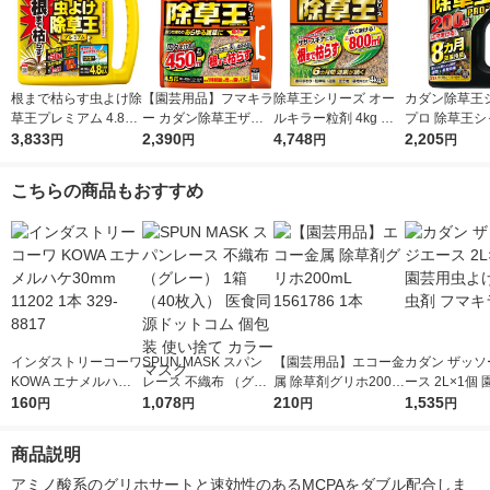
根まで枯らす虫よけ除
【園芸用品】フマキラ
除草王シリーズ オー
カダン除草王
草王プレミアム 4.8L
ー カダン除草王ザッ
ルキラー粒剤 4kg フ
プロ 除草王シ
フマキラー
3,833
ソージエース エコパ
2,390
マキラー
4,748
2L フマキラー
2,205
円
円
円
円
ウチ4.5L 1個
こちらの商品もおすすめ
インダストリーコーワ
SPUN MASK スパン
【園芸用品】エコー金
カダン ザッソ
KOWA エナメルハケ3
レース 不織布 （グレ
属 除草剤グリホ200m
ース 2L×1個
0mm 11202 1本 329-
160
ー） 1箱（40枚入）
1,078
L 1561786 1本
210
よけ・殺虫剤 
1,535
円
円
円
円
8817
医食同源ドットコム
ラー
個包装 使い捨て カラ
商品説明
ーマスク
アミノ酸系のグリホサートと速効性のあるMCPAをダブル配合しま