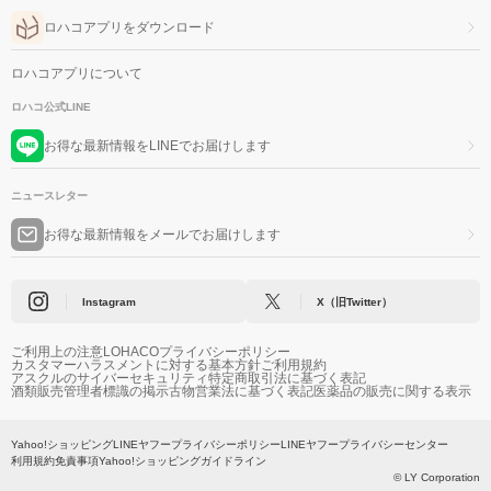
ロハコアプリをダウンロード
ロハコアプリについて
ロハコ公式LINE
お得な最新情報をLINEでお届けします
ニュースレター
お得な最新情報をメールでお届けします
Instagram
X（旧Twitter）
ご利用上の注意
LOHACOプライバシーポリシー
カスタマーハラスメントに対する基本方針
ご利用規約
アスクルのサイバーセキュリティ
特定商取引法に基づく表記
酒類販売管理者標識の掲示
古物営業法に基づく表記
医薬品の販売に関する表示
Yahoo!ショッピング
LINEヤフープライバシーポリシー
LINEヤフープライバシーセンター
利用規約
免責事項
Yahoo!ショッピングガイドライン
© LY Corporation