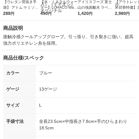
【ウレタン背抜き手
【水・ミネラルウォー
アイリスフーズ 富士
【アウトレッ
袋】 アトム ケミソフ
ター】LOHACO Wate
山の強炭酸水 ラベル
米切替特価】
トストレッチ 1590 M
288
r（ロハコウォータ
490
レス 500ml 1箱（24
1,420
ななつぼし 無洗
2,980
円
円
円
円
1双
ー）2L ラベルレス 1
本入）
g 1袋 令和7年
箱（5本入）（イチオ
徳神糧 オリジ
商品説明
シ） オリジナル
接触冷感クールアップグローブ。引っ張り、引き裂きに強い、超高
強力ポリエチレン糸を採用。
商品仕様/スペック
カラー
ブルー
ゲージ
13ゲージ
サイズ
L
手袋寸法
全長23.5cm×中指長さ7.8cm×手のひらまわり
18.5cm