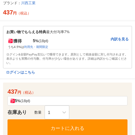
ブランド：
川西工業
437
円
（税込）
お買い物でもらえる特典
最大付与率7%
内訳を見る
5
獲得
%
(18pt)
うち4.5%は
利用先・期間限定
ログイン&全額PayPay支払いで獲得できます。原則として税抜金額に対し付与されます。
表示よりも実際の付与数、付与率が少ない場合があります。詳細は内訳からご確認くださ
い。
ログインはこちら
437
円
（税込）
5
%
(18pt)
在庫あり
1
数量
カートに入れる