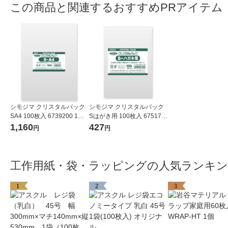
この商品と関連するおすすめPRアイテム
シモジマ クリスタルパック
シモジマ クリスタルパック
SA4 100枚入 6739200 1袋
Sはがき用 100枚入 675170
(100枚入)
0 1袋(100枚入)
1,160
427
円
円
工作用紙・袋・ラッピングの人気ランキ
1
2
3