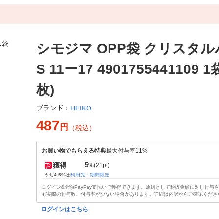
シモジマ OPP袋 クリスタ
S 11ー17 4901755441109 1
枚)
ブランド：
HEIKO
487
円
（税込）
お買い物でもらえる特典
最大付与率11%
5
獲得
%
(21pt)
うち4.5%は
利用先・期間限定
ログイン&全額PayPay支払いで獲得できます。原則として税抜金額に対し付与
も実際の付与数、付与率が少ない場合があります。詳細は内訳からご確認くださ
ログインはこちら