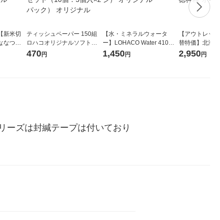
【新米切
ティッシュペーパー 150組
【水・ミネラルウォータ
【アウトレット
ななつぼ
ロハコオリジナルソフトパ
ー】LOHACO Water 410ml
替特価】北海道
袋 令和7年産
ックティッシュ フィオナ オ
1箱（20本入）ラベルレス
し 精白米 5kg
470
1,450
2,950
円
円
円
ジナル
リジナル 1セット（10個：
（イチオシ） オリジナル
米 木徳神糧 オ
5個入×2パック） オリジナ
ル
リーズは封緘テープは付いており