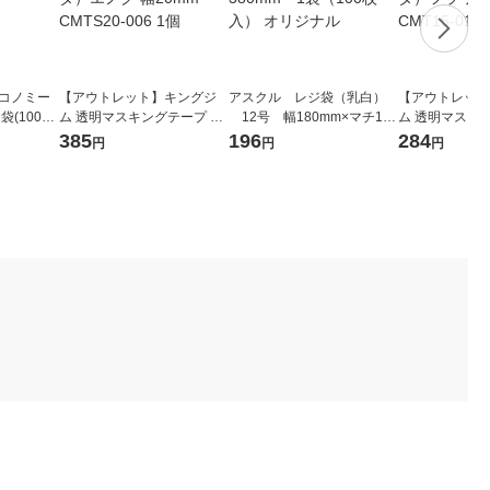
エコノミー
【アウトレット】キングジ
アスクル レジ袋（乳白）
【アウトレット
袋(100枚
ム 透明マスキングテープ SO
12号 幅180mm×マチ110
ム 透明マスキン
DA（ソーダ）エノグ 幅20m
mm×縦380mm 1袋（100
DA（ソーダ）フ
385
196
284
円
円
円
m CMTS20-006 1個
枚入） オリジナル
mm CMT15-01