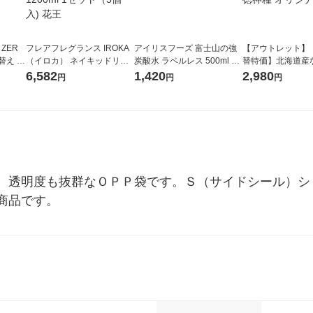
 ZER
フレアフレグランス IROKA
アイリスフーズ 富士山の強
【アウトレット】
替え メ
（イロカ） ネイキッドリリ
炭酸水 ラベルレス 500ml 1
替特価】北海道産
セット
ーの香り 柔軟剤 詰め替え 超
箱（24本入）
し 無洗米 5kg 1
6,582
1,420
2,980
円
円
円
王
特大 1200ml 1セット（5個
米 木徳神糧 オリ
入) 花王
、透明度も抜群なＯＰＰ袋です。Ｓ（サイドシール）シ
商品です。