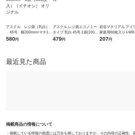
アスクル レジ袋（乳白）
アスクル レジ袋エコノミー
岩谷マテリアル アイ
45号 幅300mm×マチ140
タイプ 乳白 45号 1袋(100枚
家庭用60枚入り I-WR
mm×縦530mm 1袋（100
入) オリジナル
1個
580
479
207
円
円
円
枚入）（イチオシ） オリジ
ナル
最近見た商品
掲載商品の情報について
・
掲載している情報の精度には万全を期しておりますが、その内容の正確性、