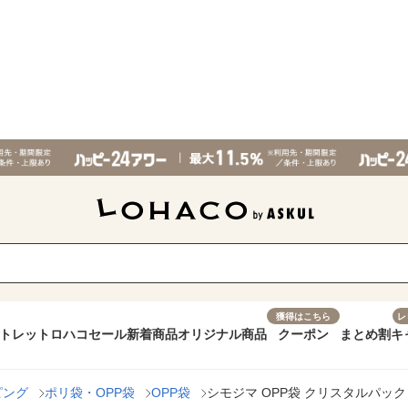
獲得はこちら
レ
トレット
ロハコセール
新着商品
オリジナル商品
クーポン
まとめ割
キ
ピング
ポリ袋・OPP袋
OPP袋
シモジマ OPP袋 クリスタルパック S 11