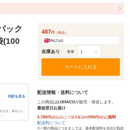
ルパック
487
円
（税込）
袋(100
5
%
(21pt)
在庫あり
1
数量
カートに入れる
配送情報・送料について
内訳を見る
この商品は
LOHACO
が販売・発送します。
最短翌日お届け
されます。表示より
い。
3,780
550
無料
円
(税込)以上で基本配送料
円
(税込)
配送料について
※
一部の商品につきましては、基本配送料を当社が負担