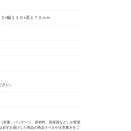
３×幅１１０×高１７０ｍｍ
マ
ださい。
様（容量、パッケージ、原材料、原産国など）が変更
は必ずお届けした商品の商品ラベルや注意書きをご