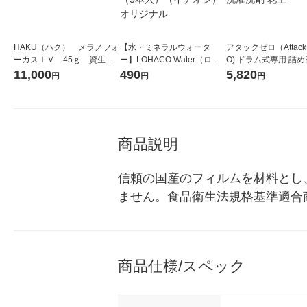
HAKU（ハク） メラノフォ
【水・ミネラルウォータ
アタックゼロ（Attack
ーカスＩＶ 45ｇ 資生
ー】LOHACO Water（ロハ
O) ドラム式専用 詰め
堂 おまけ付き
コウォーター）2L ラベルレ
ガジャンボ 2300g 1
11,000
490
5,820
円
円
円
ス 1箱（5本入）（イチオ
（2個入) 洗濯洗剤 花
シ） オリジナル
商品説明
信頼の国産のフィルムを材料とし
ません。食品衛生法規格基準適合
商品仕様/スペック