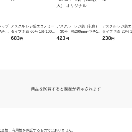
ラップ
アスクル レジ袋エコノミー
アスクル レジ袋（乳白）
アスクル レジ袋
AP-HT
タイプ 乳白 60号 1袋(100枚
30号 幅260mm×マチ130
タイプ 乳白 20号 1
入) オリジナル
mm×縦480mm 1袋（100
入) オリジナル
683
423
238
円
円
円
枚入） オリジナル
商品を閲覧すると履歴が表示されます
安全性、有用性を保証するものではありません。