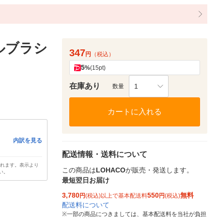
ルブラシ
347
円
（税込）
5
%
(15pt)
在庫あり
1
数量
カートに入れる
内訳を見る
配送情報・送料について
されます。表示より
この商品は
LOHACO
が販売・発送します。
い。
最短翌日お届け
3,780
550
無料
円
(税込)以上で基本配送料
円
(税込)
配送料について
※
一部の商品につきましては、基本配送料を当社が負担