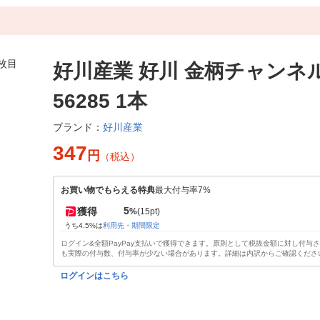
好川産業 好川 金柄チャンネ
56285 1本
好川産業
ブランド：
347
円
（税込）
お買い物でもらえる特典
最大付与率7%
5
獲得
%
(15pt)
うち4.5%は
利用先・期間限定
ログイン&全額PayPay支払いで獲得できます。原則として税抜金額に対し付与
も実際の付与数、付与率が少ない場合があります。詳細は内訳からご確認くださ
ログインはこちら