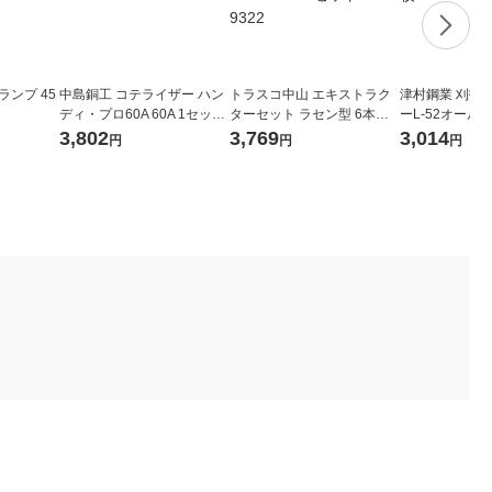
ランプ 45
中島銅工 コテライザー ハン
トラスコ中山 エキストラク
津村鋼業 刈払
ディ・プロ60A 60A 1セット
ターセット ラセン型 6本組
ーL-52オールラ
276-5152
プラケース EXS-1816 1セッ
255×2.0×52 1
3,802
3,769
3,014
円
円
円
ト 231-9322