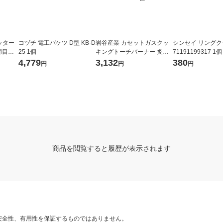
ッター
コヅチ 電工バケツ D型 KB-D
岩谷産業 カセットガスクッ
シンセイ リングク
用目盛
25 1個
キングトーチバーナー 炙り
71191199317 1個
の達人II CB-TC-CKWHP 1台
4,779
3,132
380
円
円
円
商品を閲覧すると履歴が表示されます
安全性、有用性を保証するものではありません。