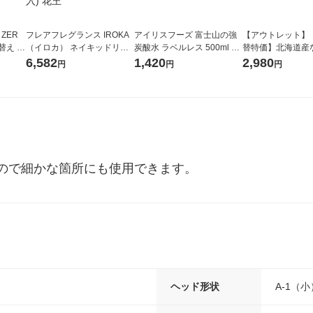
 ZER
フレアフレグランス IROKA
アイリスフーズ 富士山の強
【アウトレット】
替え メ
（イロカ） ネイキッドリリ
炭酸水 ラベルレス 500ml 1
替特価】北海道産
セット
ーの香り 柔軟剤 詰め替え 超
箱（24本入）
し 無洗米 5kg 1
6,582
1,420
2,980
円
円
円
王
特大 1200ml 1セット（5個
米 木徳神糧 オリ
入) 花王
ので細かな箇所にも使用できます。
ヘッド形状
A-1（小