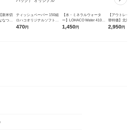
【新米切
ティッシュペーパー 150組
【水・ミネラルウォータ
【アウトレット
ななつぼ
ロハコオリジナルソフトパ
ー】LOHACO Water 410ml
替特価】北海道
袋 令和7年産
ックティッシュ フィオナ オ
1箱（20本入）ラベルレス
し 精白米 5kg
470
1,450
2,950
円
円
円
ジナル
リジナル 1セット（10個：
（イチオシ） オリジナル
米 木徳神糧 オ
5個入×2パック） オリジナ
ル
）