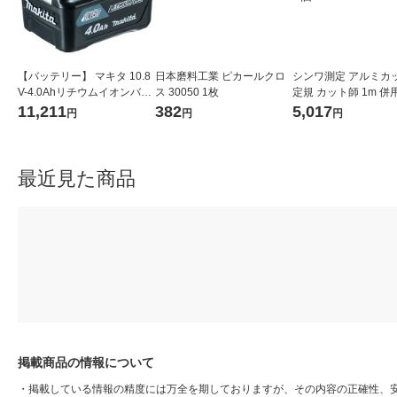
【バッテリー】 マキタ 10.8
日本磨料工業 ピカールクロ
シンワ測定 アルミカ
V-4.0Ahリチウムイオンバッ
ス 30050 1枚
定規 カット師 1m 併
テリ A-59863 BL1040B 1個
取手付 65093 1個
11,211
382
5,017
円
円
円
最近見た商品
掲載商品の情報について
・
掲載している情報の精度には万全を期しておりますが、その内容の正確性、