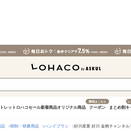
獲得はこちら
レ
トレット
ロハコセール
新着商品
オリジナル商品
クーポン
まとめ割
キ
用品
研削・研磨用品
ハンドブラシ
好川産業 好川 金柄チャンネルブラ