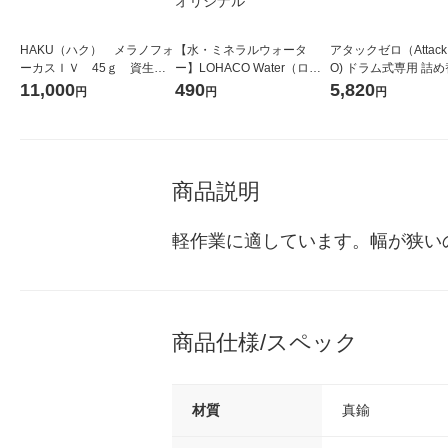
HAKU（ハク） メラノフォ
【水・ミネラルウォータ
アタックゼロ（Attack
ーカスＩＶ 45ｇ 資生
ー】LOHACO Water（ロハ
O) ドラム式専用 詰め
堂 おまけ付き
コウォーター）2L ラベルレ
ガジャンボ 2300g 1
11,000
490
5,820
円
円
円
ス 1箱（5本入）（イチオ
（2個入) 洗濯洗剤 花
シ） オリジナル
商品説明
軽作業に適しています。幅が狭い
商品仕様/スペック
材質
真鍮