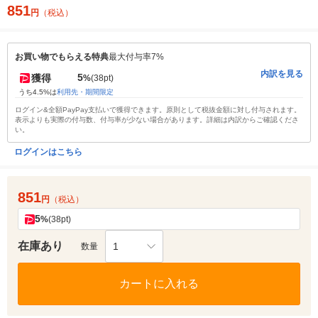
851
円
（税込）
お買い物でもらえる特典
最大付与率7%
内訳を見る
5
獲得
%
(38pt)
うち4.5%は
利用先・期間限定
ログイン&全額PayPay支払いで獲得できます。原則として税抜金額に対し付与されます。
表示よりも実際の付与数、付与率が少ない場合があります。詳細は内訳からご確認くださ
い。
ログインはこちら
851
円
（税込）
5
%
(38pt)
在庫あり
1
数量
カートに入れる