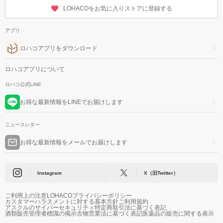
LOHACOをお気に入りストアに登録する
アプリ
ロハコアプリをダウンロード
ロハコアプリについて
ロハコ公式LINE
お得な最新情報をLINEでお届けします
ニュースレター
お得な最新情報をメールでお届けします
Instagram
X（旧Twitter）
ご利用上の注意
LOHACOプライバシーポリシー
カスタマーハラスメントに対する基本方針
ご利用規約
アスクルのサイバーセキュリティ
特定商取引法に基づく表記
酒類販売管理者標識の掲示
古物営業法に基づく表記
医薬品の販売に関する表示