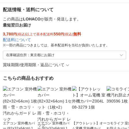
配送情報・送料について
この商品は
LOHACO
が販売・発送します。
最短翌日お届け
3,780
550
無料
円
(税込)以上で基本配送料
円
(税込)
配送料について
※
一部の商品につきましては、基本配送料を当社が負担いたします。
在庫確認住所：東京都にお届け
賞味期限/使用期限・返品について
こちらの商品もおすすめ
エアコン 室外機カバ
エアコン 室外機カバ
【アウトレット】オー
コモライフ 室
ー (82×32×64cm) 1枚
ー (82×32×64cm) 1セ
ム電機 室外機カバーZ
れ防止カバー 3