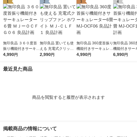
1
2
3
4
無印良品 ３６０度首
無印良品 置いても使
無印良品 360度首振り
無印良品 36
振り機能付きサーキュ
える 充電式クリップ
機能付きサーキュレー
機能付きサー
レーター６畳 ＭＪー
4,990
ファン ホワイト ＭＪ-
2,990
ター6畳 MJ-OCF06 良
4,990
ター18畳 MJ-
6,990
円
円
円
円
ＯＣＦＧ０６ 良品計
ＣＬＦ１ 良品計画
品計画
良品計画
画
最近見た商品
商品を閲覧すると履歴が表示されます
掲載商品の情報について