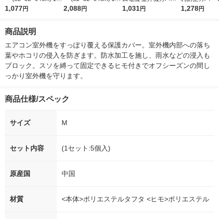
雨・雪・ホコリ・汚れ
1,077
ット（1枚×2） 雨・
2,088
004L 08-3279 1個
1,031
1枚
1,278
円
円
円
円
からガード レック
雪・ホコリ・汚れから
ガード レック
商品説明
エアコン室外機をすっぽり覆える保護カバー。室外機内部への落ち
葉やホコリの侵入を防ぎます。防水加工を施し、雨水などの浸入も
ブロック。スソを縛って固定できるヒモ付きでオフシーズンの間し
っかり室外機を守ります。
商品仕様/スペック
サイズ
M
セット内容
(1セット:5個入)
原産国
中国
材質
<本体>ポリエステルタフタ <ヒモ>ポリエステル