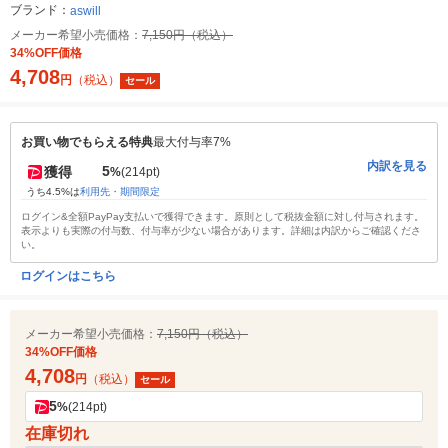
ブランド：
aswill
メーカー希望小売価格：
7,150円（税込）
34%OFF価格
4,708
円
（税込）
セール
お買い物でもらえる特典
最大付与率7%
内訳を見る
5
獲得
%
(214pt)
うち4.5%は
利用先・期間限定
ログイン&全額PayPay支払いで獲得できます。原則として税抜金額に対し付与されます。
表示よりも実際の付与数、付与率が少ない場合があります。詳細は内訳からご確認くださ
い。
ログインはこちら
メーカー希望小売価格：
7,150円（税込）
34%OFF価格
4,708
円
（税込）
セール
5
%
(214pt)
在庫切れ