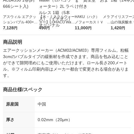
アスウィル エアクッ
【水・ミネラルウォー
HAKU（ハク） メラ
アイリスフーズ
ションバブル 400×30
ター】LOHACO Wate
ノフォーカスＩＶ 4
山の強炭酸水 
0mm 3cm ACB4330 1
7,128
r（ロハコウォータ
490
5ｇ 資生堂 おまけ
11,000
レス 500ml 1
1,420
円
円
円
円
巻(約666シート入)
ー）2L ラベルレス 1
付き
本入）
箱（5本入）（イチオ
商品説明
シ） オリジナル
エアークッションメーカー（ACM02/ACM03）専用フィルム。粒幅
3cmのバブルタイプの緩衝材を作成できます。商品を包み込むこと
ができて隙間埋めにもご使用いただけます。ロール長さ200メート
ル。※フィルム印刷内容はメーカー都合で変更される場合がありま
す。
商品仕様/スペック
原産国
中国
厚さ
0.02mm（20μm）