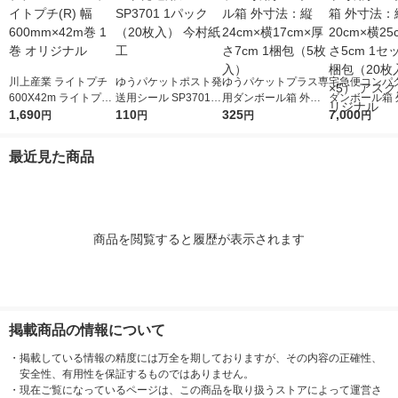
川上産業 ライトプチ
ゆうパケットポスト発
ゆうパケットプラス専
宅急便コンパ
600X42m ライトプチ
送用シール SP3701 1
用ダンボール箱 外寸
ダンボール箱 
(R) 幅600mm×42m巻
1,690
パック（20枚入） 今
110
法：縦24cm×横17cm
325
法：縦20cm×
7,000
円
円
円
円
1巻 オリジナル
村紙工
×厚さ7cm 1梱包（5枚
×厚さ5cm 1
入）
梱包（20枚入
最近見た商品
アスクル オリ
商品を閲覧すると履歴が表示されます
掲載商品の情報について
・
掲載している情報の精度には万全を期しておりますが、その内容の正確性、
安全性、有用性を保証するものではありません。
・
現在ご覧になっているページは、この商品を取り扱うストアによって運営さ