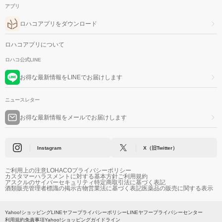
アプリ
ロハコアプリをダウンロード
ロハコアプリについて
ロハコ公式LINE
お得な最新情報をLINEでお届けします
ニュースレター
お得な最新情報をメールでお届けします
Instagram
X（旧Twitter）
ご利用上の注意
LOHACOプライバシーポリシー
カスタマーハラスメントに対する基本方針
ご利用規約
アスクルのサイバーセキュリティ
特定商取引法に基づく表記
酒類販売管理者標識の掲示
古物営業法に基づく表記
医薬品の販売に関する表示
Yahoo!ショッピング
LINEヤフープライバシーポリシー
LINEヤフープライバシーセンター
利用規約
免責事項
Yahoo!ショッピングガイドライン