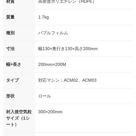
材質
高密度ポリエチレン（HDPE）
質量
1.7kg
種別
バブルフィルム
寸法
幅130×奥行き130×高さ200mm
幅×長さ
200mm×200M
タイプ
対応マシン：ACM02、ACM03
形状
ロール
封入後空気粒
300×200mm
サイズ（1シ
ート）