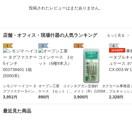
投稿されたレビューはまだありません。
店舗・オフィス・現場什器の人気ランキング
もっと見る
1
2
3
4
11%OFF
シモジマ ヘイコー タ
オープン工業 コイン
タグガン交換針 タグ
カール事務器 
グファスナー 5インチ
ケース 1セット（6
メイト（R）2200MS
ブルキャッシ
003738401 1箱(5000
3,951
種9本入）
890
専用スペア針 1袋
3,900
ホワイト CX-0
2,328
円
円
円
円
本)
（4本入） サトーゴ
個
ーセー
最近見た商品