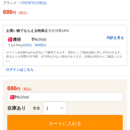
ブランド：
CREW'S(日用品)
686
円
（税込）
お買い物でもらえる特典
最大付与率16%
内訳を見る
5
獲得
%
(30pt)
うち4.5%は
利用先・期間限定
ログイン&全額PayPay支払いで獲得できます。原則として税抜金額に対し付与されます。
表示よりも実際の付与数、付与率が少ない場合があります。詳細は内訳からご確認くださ
い。
ログインはこちら
686
円
（税込）
5
%
(30pt)
在庫あり
1
数量
カートに入れる