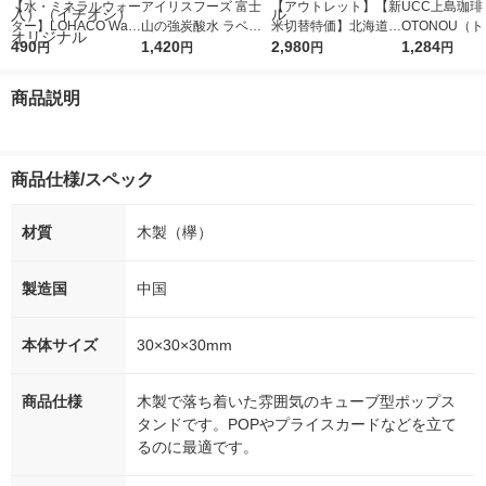
【水・ミネラルウォー
アイリスフーズ 富士
【アウトレット】【新
UCC上島珈琲 
ター】LOHACO Wate
山の強炭酸水 ラベル
米切替特価】北海道産
OTONOU（
r（ロハコウォータ
490
レス 500ml 1箱（24
1,420
ななつぼし 無洗米 5k
2,980
ウ） by BLAC
1,284
円
円
円
円
ー）2L ラベルレス 1
本入）
g 1袋 令和7年産 米 木
00ml 1セッ
箱（5本入）（イチオ
徳神糧 オリジナル
商品説明
シ） オリジナル
商品仕様/スペック
材質
木製（欅）
製造国
中国
本体サイズ
30×30×30mm
商品仕様
木製で落ち着いた雰囲気のキューブ型ポップス
タンドです。POPやプライスカードなどを立て
るのに最適です。