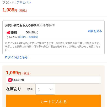
ブランド：
アサヒペン
1,089
円
（税込）
お買い物でもらえる特典
最大付与率7%
内訳を見る
5
獲得
%
(48pt)
うち4.5%は
利用先・期間限定
ログイン&全額PayPay支払いで獲得できます。原則として税抜金額に対し付与されます。
表示よりも実際の付与数、付与率が少ない場合があります。詳細は内訳からご確認くださ
い。
ログインはこちら
1,089
円
（税込）
5
%
(48pt)
在庫あり
1
数量
カートに入れる