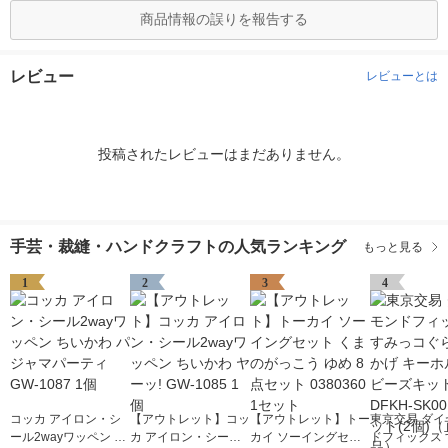
商品情報の誤りを報告する
レビュー
レビューとは
投稿されたレビューはまだありません。
手芸・裁縫・ハンドクラフトの人気ランキング
もっと見る
1
2
3
4
コッカ アイロン・シ
【アウトレット】コッ
【アウトレット】トー
東京交易 ダイ
ール2wayワッペン ち
カ アイロン・シール2
カイ ソーイングセッ
ドフィックス 