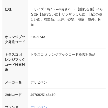
仕様
・サイズ：幅45cm×長さ2m・【貼れる面】平ら
な面/【貼れない面】ザラザラした面、凹凸の激
しい面、布製品、天井、砂壁、浴室、屋外、床
面
オレンジブッ
215-9743
ク発注コード
トラスコ オ
トラスコ オレンジブックコード検索対象品
レンジブック
コード検索対
象
メーカー名
アサヒペン
JANコード
4970925146410
ブランド
アサヒペン