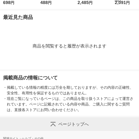
いかわ パジャマパー
698
wayワッペン ちいか
488
ト くまのがっこう ゆ
2,485
コぐらし とか
2,091
円
円
円
円
ティ GW-1087 1個
わ ヤーッ! GW-1085 1
め 8点セット 038036
ホルダー ビー
個
0 1セット
ト DFKH-SK0
最近見た商品
ット(2個)（
商品を閲覧すると履歴が表示されます
掲載商品の情報について
・
掲載している情報の精度には万全を期しておりますが、その内容の正確性、
安全性、有用性を保証するものではありません。
・
現在ご覧になっているページは、この商品を取り扱うストアによって運営さ
れています。ページに記載されている内容や商品、ご購入に関するご質問
は、直接各ストアにお問い合わせください。
ページトップへ
関連サイト・ヘルプ・その他