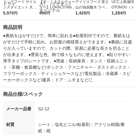
ドッグフード サイエ
【水・ミネラルウォー
アイリスフーズ 富士
UCC上島珈琲 
ンスダイエット 犬 シ
ター】LOHACO Wate
山の強炭酸水 ラベル
OTONOU（
ニアアドバンスド 高
5,970
r（ロハコウォータ
490
レス 500ml 1箱（24
1,420
ウ） by BLAC
1,284
円
円
円
円
齢犬用 13歳以上 小粒
ー）2L ラベルレス 1
本入）
00ml 1セッ
チキン 6.5kg ヒルズ
箱（5本入）（イチオ
商品説明
ドライ
シ） オリジナル
●裏紙をはがすだけで、簡単に貼れる●粘着剤付ですので、裏紙をは
がすだけで手軽に貼れ、お部屋の模様替えができます。●裏紙に目盛
りが入っていますので、カットの際、容易に必要な長さを切ること
が出来ます。●豊富な色、柄で様々なものに使えます。●貼りやすい
厚手タイプのシートです。●用途；収納家具：タンス・収納ユニッ
ト・茶棚・食器棚など/ボックス・ファニチャー・ダストボックス・
フラワーボックス・ティッシュケースなど/電化製品：冷蔵庫・スピ
ーカーボックスなど/建具：ドア・ふすまなどに
商品仕様/スペック
メーカー品番
S2-12
材質
シート：塩化ビニル/粘着剤：アクリル樹脂/裏
紙：紙