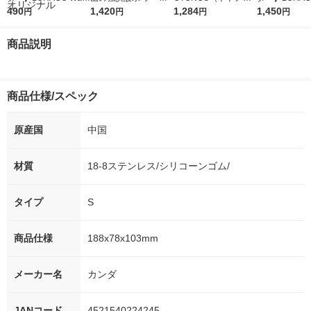
r（ロハコウォータ
490
レス 500ml 1箱（24
1,420
ウ） by BLACK無糖 5
1,284
r 410ml 1箱
1,450
円
円
円
円
ー）2L ラベルレス 1
本入）
00ml 1セット（6本）
入）ラベルレ
箱（5本入）（イチオ
オシ） オリジ
商品説明
シ） オリジナル
商品仕様/スペック
原産国
中国
材質
18-8ステンレス/シリコーンゴム/
タイプ
S
商品仕様
188x78x103mm
メーカー名
カンダ
JANコード
4521540224245