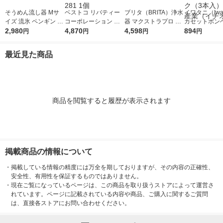
そうめん流し器 Mサ
ベストコ リバティー
ブリタ（BRITA）浄水
イワタニ（Iwat
イズ 流氷 ペンギン D-
コーポレーション ウ
器 マクストラプロ 交
カセットボンベ
1407 パール金属
2,980
ォータースライダー
4,870
換用フィルター 3個入
4,598
ットコンロ用 
894
円
円
円
円
流しそうめん ホワイ
ジ CB-250-O
ト LD-281 1個
ク（3本入） 
最近見た商品
（イチオシ）
商品を閲覧すると履歴が表示されます
掲載商品の情報について
・
掲載している情報の精度には万全を期しておりますが、その内容の正確性、
安全性、有用性を保証するものではありません。
・
現在ご覧になっているページは、この商品を取り扱うストアによって運営さ
れています。ページに記載されている内容や商品、ご購入に関するご質問
は、直接各ストアにお問い合わせください。