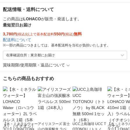
配送情報・送料について
この商品は
LOHACO
が販売・発送します。
最短翌日お届け
3,780
550
無料
円
(税込)以上で基本配送料
円
(税込)
配送料について
※
一部の商品につきましては、基本配送料を当社が負担いたします。
在庫確認住所：東京都にお届け
賞味期限/使用期限・返品について
こちらの商品もおすすめ
【水・ミネラルウォー
アイリスフーズ 富士
UCC上島珈琲 UCC T
【水・ミネラ
ター】LOHACO Wate
山の強炭酸水 ラベル
OTONOU（トトノ
ター】LOHACO