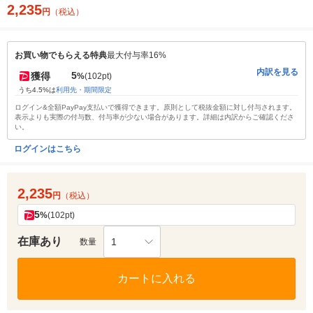
2,235
円
（税込）
お買い物でもらえる特典
最大付与率16%
内訳を見る
5
獲得
%
(102pt)
うち4.5%は
利用先・期間限定
ログイン&全額PayPay支払いで獲得できます。原則として税抜金額に対し付与されます。
表示よりも実際の付与数、付与率が少ない場合があります。詳細は内訳からご確認くださ
い。
ログインはこちら
2,235
円
（税込）
5
%
(102pt)
在庫あり
1
数量
カートに入れる