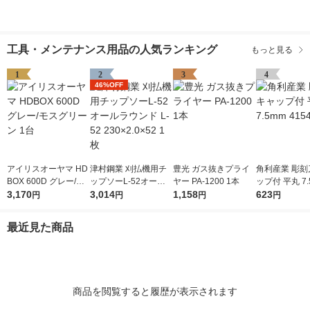
工具・メンテナンス用品の人気ランキング
もっと見る
1
2
3
4
46%OFF
アイリスオーヤマ HD
津村鋼業 刈払機用チ
豊光 ガス抜きプライ
角利産業 彫刻
BOX 600D グレー/モ
ップソーL-52オール
ヤー PA-1200 1本
ップ付 平丸 7.
スグリーン 1台
3,170
ラウンド L-52 230×2.
3,014
1,158
541 1個
623
円
円
円
円
0×52 1枚
最近見た商品
商品を閲覧すると履歴が表示されます