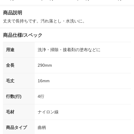
ー）2L ラベルレス 1
本入）
g 1袋 令和7年産 米 木
シュ フィオナ
箱（5本入）（イチオ
徳神糧 オリジナル
ナル 1セット
商品説明
シ） オリジナル
個：5個入×2
オリジナル
丈夫で長持ちです。汚れ落とし・水洗いに。
商品仕様/スペック
用途
洗浄・掃除・接着剤の塗布などに
全長
290mm
毛丈
16mm
行数(行)
4行
毛材
ナイロン線
商品タイプ
曲柄