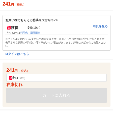
241
円
（税込）
お買い物でもらえる特典
最大付与率7%
内訳を見る
5
獲得
%
(10pt)
うち4.5%は
利用先・期間限定
ログイン&全額PayPay支払いで獲得できます。原則として税抜金額に対し付与されます。
表示よりも実際の付与数、付与率が少ない場合があります。詳細は内訳からご確認くださ
い。
ログインはこちら
241
円
（税込）
5
%
(10pt)
在庫切れ
カートに入れる