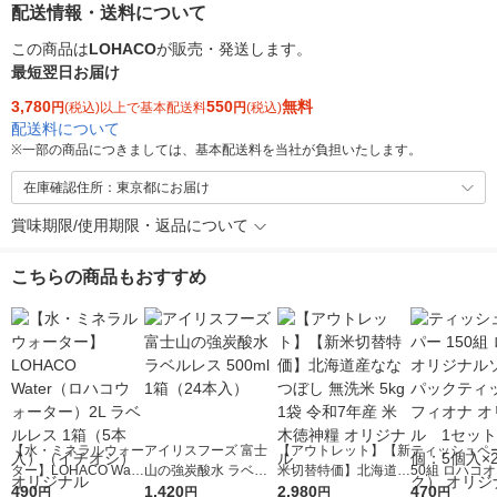
配送情報・送料について
この商品は
LOHACO
が販売・発送します。
最短翌日お届け
3,780
550
無料
円
(税込)以上で基本配送料
円
(税込)
配送料について
※
一部の商品につきましては、基本配送料を当社が負担いたします。
在庫確認住所：東京都にお届け
賞味期限/使用期限・返品について
こちらの商品もおすすめ
【水・ミネラルウォー
アイリスフーズ 富士
【アウトレット】【新
ティッシュペー
ター】LOHACO Wate
山の強炭酸水 ラベル
米切替特価】北海道産
50組 ロハコ
r（ロハコウォータ
490
レス 500ml 1箱（24
1,420
ななつぼし 無洗米 5k
2,980
ルソフトパッ
470
円
円
円
円