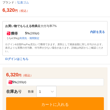
ブランド：
弘進ゴム
6,320
円
（税込）
お買い物でもらえる特典
最大付与率7%
内訳を見る
5
獲得
%
(289pt)
うち4.5%は
利用先・期間限定
ログイン&全額PayPay支払いで獲得できます。原則として税抜金額に対し付与されます。
表示よりも実際の付与数、付与率が少ない場合があります。詳細は内訳からご確認くださ
い。
ログインはこちら
6,320
円
（税込）
5
%
(289pt)
在庫あり
1
数量
カートに入れる