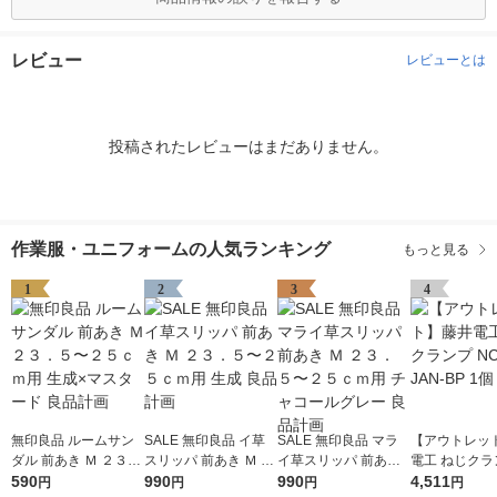
レビュー
レビューとは
投稿されたレビューはまだありません。
作業服・ユニフォームの人気ランキング
もっと見る
1
2
3
4
無印良品 ルームサン
SALE 無印良品 イ草
SALE 無印良品 マラ
【アウトレッ
ダル 前あき Ｍ ２３．
スリッパ 前あき Ｍ ２
イ草スリッパ 前あき
電工 ねじクラ
５〜２５ｃｍ用 生成×
590
３．５〜２５ｃｍ用
990
Ｍ ２３．５〜２５ｃ
990
-43-JAN-BP 
4,511
円
円
円
円