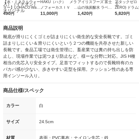
【水・ミネラルウォー
HAKU（ハク） メラ
アイリスフーズ 富士
アタックゼロ（A
ター】LOHACO Wate
ノフォーカスＩＶ 4
山の強炭酸水 ラベル
ZERO) ドラ
r（ロハコウォータ
490
5ｇ 資生堂 おまけ
11,000
レス 500ml 1箱（24
1,420
詰め替え メガ
5,820
円
円
円
円
ー）2L ラベルレス 1
付き
本入）
ボ 2300g 1
箱（5本入）（イチオ
個入) 洗濯洗剤
商品説明
シ） オリジナル
靴底が滑りにくくゴミが詰まりにくい衛生的な安全長靴です。ゴミ
詰まりしにくい＆滑りにくいという２つの機能を共存させた新しい
長靴です。食品工場では衛生管理に、畜産業では糞の持ち出しを防
止し、現場作業では泥つまり防止など、様ーな分野に対応。JIS H種
相当の先芯入り安全タイプ。足首でフィットするので長靴特有のカ
パカパ感が少ない、歩きやすい足型を採用。クッション性のある専
用インソール入り。
商品仕様/スペック
カラー
白
サイズ
24.5cm
材質
表面：PVC裏布：ナイロン先芯：鉄