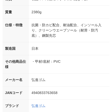
質量
2380g
仕様・特徴
抗菌・防カビ配合、耐油配合、インソール入
り、クリーンウエーブソール（耐滑・防汚
底）、鋼製先芯
製造国
日本
その他商品仕
・甲材/底材：PVC
様
メーカー名
弘進ゴム
JANコード
4940833763658
ブランド
弘進ゴム