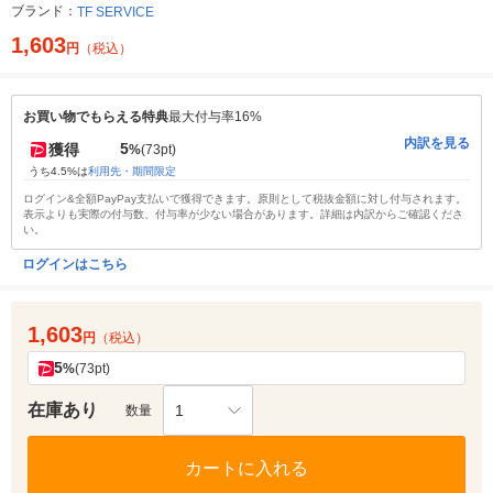
ブランド：
TF SERVICE
1,603
円
（税込）
お買い物でもらえる特典
最大付与率16%
内訳を見る
5
獲得
%
(73pt)
うち4.5%は
利用先・期間限定
ログイン&全額PayPay支払いで獲得できます。原則として税抜金額に対し付与されます。
表示よりも実際の付与数、付与率が少ない場合があります。詳細は内訳からご確認くださ
い。
ログインはこちら
1,603
円
（税込）
5
%
(73pt)
在庫あり
1
数量
カートに入れる