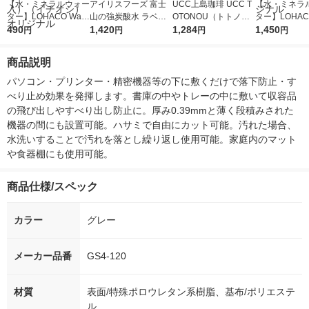
【水・ミネラルウォー
アイリスフーズ 富士
UCC上島珈琲 UCC T
【水・ミネラ
ター】LOHACO Wate
山の強炭酸水 ラベル
OTONOU（トトノ
ター】LOHACO
r（ロハコウォータ
490
レス 500ml 1箱（24
1,420
ウ） by BLACK無糖 5
1,284
r 410ml 1箱
1,450
円
円
円
円
ー）2L ラベルレス 1
本入）
00ml 1セット（6本）
入）ラベルレ
箱（5本入）（イチオ
オシ） オリジ
商品説明
シ） オリジナル
パソコン・プリンター・精密機器等の下に敷くだけで落下防止・す
べり止め効果を発揮します。書庫の中やトレーの中に敷いて収容品
の飛び出しやすべり出し防止に。厚み0.39mmと薄く段積みされた
機器の間にも設置可能。ハサミで自由にカット可能。汚れた場合、
水洗いすることで汚れを落とし繰り返し使用可能。家庭内のマット
や食器棚にも使用可能。
商品仕様/スペック
カラー
グレー
メーカー品番
GS4-120
材質
表面/特殊ポロウレタン系樹脂、基布/ポリエステ
ル