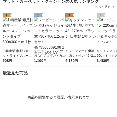
マット・カーペット・クッションの人気ランキング
もっと見る
1
2
3
4
山崎産業 素足快適マ
シービージャパン や
キッチンマット 優踏
キッチンマット 
ット ライトブルー ス
わらかジョイントカラ
生 洗いやすい 45×270
20cm ミック
ノコ ジョイントタイ
508
ーマット 30×30×厚み
1,100
cm ブラウン 日本製 1
4,180
ライト 拭ける
3,480
円
円
円
円
プ 300×300ｍｍ 1枚
1.2cm セサミ 457330
枚 オカ
ンマット ベス
6869108 1セット(8枚
最近見た商品
入)
商品を閲覧すると履歴が表示されます