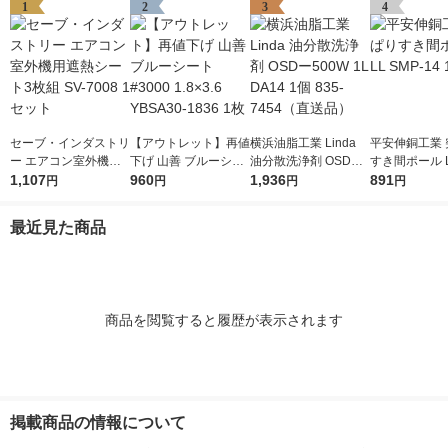
1
2
3
4
セーブ・インダストリ
【アウトレット】再値
横浜油脂工業 Linda
平安伸銅工業 
ー エアコン室外機用
下げ 山善 ブルーシー
油分散洗浄剤 OSDー5
すき間ポール L
遮熱シート3枚組 SV-7
1,107
ト #3000 1.8×3.6 YB
960
00W 1L DA14 1個 83
1,936
-14 1個
891
円
円
円
円
008 1セット
SA30-1836 1枚
5-7454（直送品）
最近見た商品
商品を閲覧すると履歴が表示されます
掲載商品の情報について