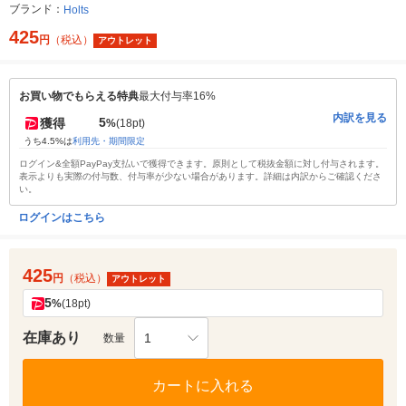
ブランド：
Holts
425
円
（税込）
アウトレット
お買い物でもらえる特典
最大付与率16%
内訳を見る
5
獲得
%
(18pt)
うち4.5%は
利用先・期間限定
ログイン&全額PayPay支払いで獲得できます。原則として税抜金額に対し付与されます。
表示よりも実際の付与数、付与率が少ない場合があります。詳細は内訳からご確認くださ
い。
ログインはこちら
425
円
（税込）
アウトレット
5
%
(18pt)
在庫あり
1
数量
カートに入れる