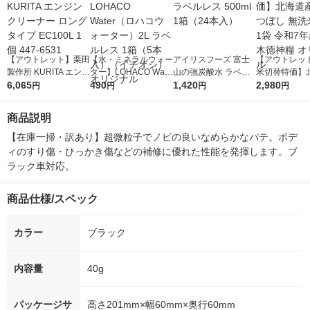
【アウトレット】栗田
【水・ミネラルウォー
アイリスフーズ 富士
【アウトレッ
製作所 KURITA エンジ
ター】LOHACO Wate
山の強炭酸水 ラベル
米切替特価】
ンクリーナー ロング
6,065
r（ロハコウォータ
490
レス 500ml 1箱（24
1,420
ななつぼし 無洗
2,980
円
円
円
円
タイプ EC100L 1個 4
ー）2L ラベルレス 1
本入）
g 1袋 令和7年
47-6531
箱（5本入）（イチオ
徳神糧 オリジ
商品説明
シ） オリジナル
【在庫一掃・訳あり】超微粒子でノビの良いなめらかなパテ。ボデ
ィのすり傷・ひっかき傷などの補修に優れた性能を発揮します。ブ
ラック車対応。
商品仕様/スペック
カラー
ブラック
内容量
40g
パッケージサ
高さ201mm×幅60mm×奥行60mm