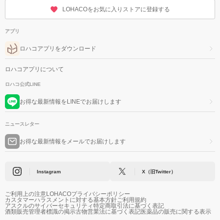
LOHACOをお気に入りストアに登録する
アプリ
ロハコアプリをダウンロード
ロハコアプリについて
ロハコ公式LINE
お得な最新情報をLINEでお届けします
ニュースレター
お得な最新情報をメールでお届けします
Instagram
X（旧Twitter）
ご利用上の注意
LOHACOプライバシーポリシー
カスタマーハラスメントに対する基本方針
ご利用規約
アスクルのサイバーセキュリティ
特定商取引法に基づく表記
酒類販売管理者標識の掲示
古物営業法に基づく表記
医薬品の販売に関する表示