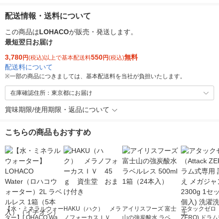
配送情報・送料について
この商品は
LOHACO
が販売・発送します。
最短翌日お届け
3,780
550
無料
円
(税込)以上で基本配送料
円
(税込)
配送料について
※
一部の商品につきましては、基本配送料を当社が負担いたします。
在庫確認住所：東京都にお届け
賞味期限/使用期限・返品について
こちらの商品もおすすめ
【水・ミネラルウォー
HAKU（ハク） メラ
アイリスフーズ 富士
アタックゼロ（A
ター】LOHACO Wate
ノフォーカスＩＶ 4
山の強炭酸水 ラベル
ZERO) ドラ