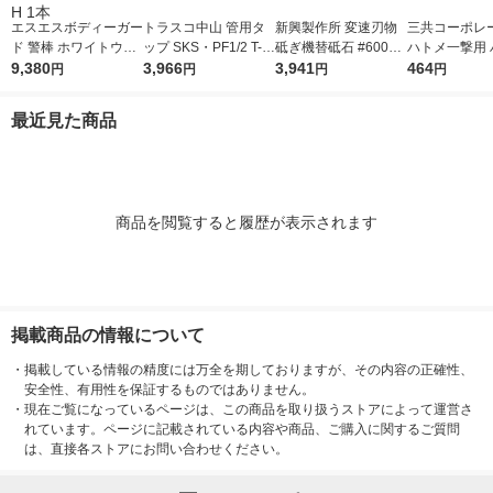
エスエスボディーガー
トラスコ中山 管用タ
新興製作所 変速刃物
三共コーポレ
ド 警棒 ホワイトウル
ップ SKS・PF1/2 T-K
砥ぎ機替砥石 #6000
ハトメ一撃用 
フ スチール 17インチ
9,380
N-PF1/2 1本 480-666
3,966
STD-135F 1個
3,941
玉ゴールド 250
464
円
円
円
円
ブラック LCH-604-B
2
SD 1袋(12組入
K-H 1本
最近見た商品
商品を閲覧すると履歴が表示されます
掲載商品の情報について
・
掲載している情報の精度には万全を期しておりますが、その内容の正確性、
安全性、有用性を保証するものではありません。
・
現在ご覧になっているページは、この商品を取り扱うストアによって運営さ
れています。ページに記載されている内容や商品、ご購入に関するご質問
は、直接各ストアにお問い合わせください。