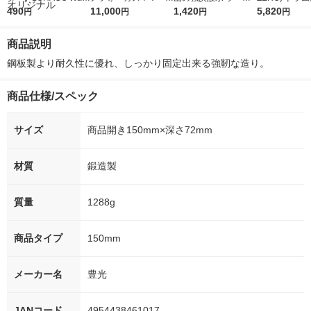
r（ロハコウォータ
490
5ｇ 資生堂 おまけ
11,000
レス 500ml 1箱（24
1,420
詰め替え メガ
5,820
円
円
円
円
ー）2L ラベルレス 1
付き
本入）
ボ 2300g 1
箱（5本入）（イチオ
個入) 洗濯洗剤
商品説明
シ） オリジナル
鋼板製より耐久性に優れ、しっかり固定出来る強靭な造り。
商品仕様/スペック
サイズ
商品開き150mm×深さ72mm
材質
鍛造製
質量
1288g
商品タイプ
150mm
メーカー名
豊光
JANコード
4954438461017