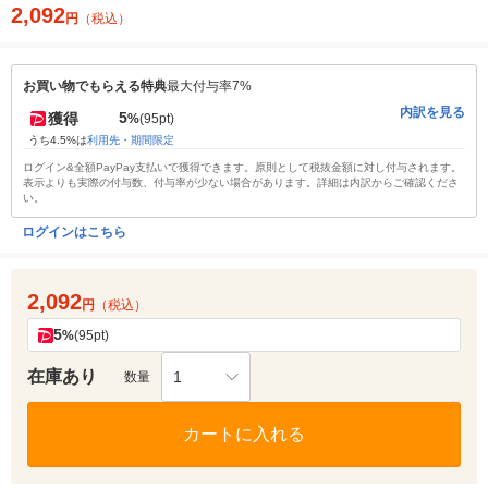
2,092
円
（税込）
お買い物でもらえる特典
最大付与率7%
内訳を見る
5
獲得
%
(95pt)
うち4.5%は
利用先・期間限定
ログイン&全額PayPay支払いで獲得できます。原則として税抜金額に対し付与されます。
表示よりも実際の付与数、付与率が少ない場合があります。詳細は内訳からご確認くださ
い。
ログインはこちら
2,092
円
（税込）
5
%
(95pt)
在庫あり
1
数量
カートに入れる