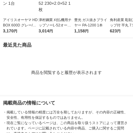
アイリスオーヤマ HD
津村鋼業 刈払機用チ
豊光 ガス抜きプライ
角利産業 彫刻
BOX 600D グレー/モ
ップソーL-52オール
ヤー PA-1200 1本
ップ付 平丸 7.
スグリーン 1台
3,170
ラウンド L-52 230×2.
3,014
1,158
541 1個
623
円
円
円
円
0×52 1枚
最近見た商品
商品を閲覧すると履歴が表示されます
掲載商品の情報について
・
掲載している情報の精度には万全を期しておりますが、その内容の正確性、
安全性、有用性を保証するものではありません。
・
現在ご覧になっているページは、この商品を取り扱うストアによって運営さ
れています。ページに記載されている内容や商品、ご購入に関するご質問