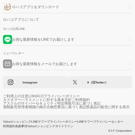
ロハコアプリをダウンロード
ロハコアプリについて
ロハコ公式LINE
お得な最新情報をLINEでお届けします
ニュースレター
お得な最新情報をメールでお届けします
Instagram
X（旧Twitter）
ご利用上の注意
LOHACOプライバシーポリシー
カスタマーハラスメントに対する基本方針
ご利用規約
アスクルのサイバーセキュリティ
特定商取引法に基づく表記
酒類販売管理者標識の掲示
古物営業法に基づく表記
医薬品の販売に関する表示
Yahoo!ショッピング
LINEヤフープライバシーポリシー
LINEヤフープライバシーセンター
利用規約
免責事項
Yahoo!ショッピングガイドライン
© LY Corporation