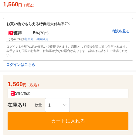
1,560
円
（税込）
お買い物でもらえる特典
最大付与率7%
内訳を見る
5
獲得
%
(70pt)
うち4.5%は
利用先・期間限定
ログイン&全額PayPay支払いで獲得できます。原則として税抜金額に対し付与されます。
表示よりも実際の付与数、付与率が少ない場合があります。詳細は内訳からご確認くださ
い。
ログインはこちら
1,560
円
（税込）
5
%
(70pt)
在庫あり
1
数量
カートに入れる