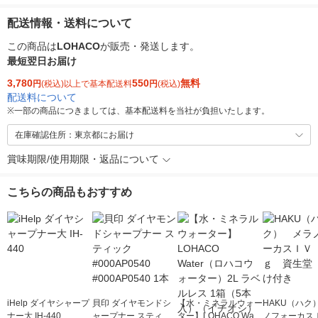
配送情報・送料について
この商品は
LOHACO
が販売・発送します。
最短翌日お届け
3,780
550
無料
円
(税込)以上で基本配送料
円
(税込)
配送料について
※
一部の商品につきましては、基本配送料を当社が負担いたします。
在庫確認住所：東京都にお届け
賞味期限/使用期限・返品について
こちらの商品もおすすめ
iHelp ダイヤシャープ
貝印 ダイヤモンドシ
【水・ミネラルウォー
HAKU（ハク
ナー大 IH-440
ャープナー スティッ
ター】LOHACO Wate
ノフォーカス