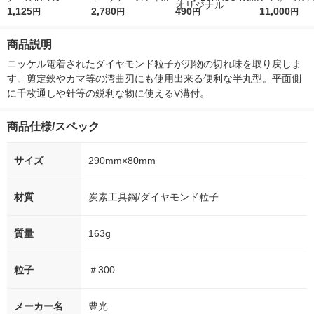
1,125
ク#000AP0540 #000
2,780
r（ロハコウォータ
490
5ｇ 資生堂
11,000
円
円
円
円
AP0540 1本
ー）2L ラベルレス 1
付き
箱（5本入）（イチオ
商品説明
シ） オリジナル
ニッケル電着されたダイヤモンド粒子が刃物の切れ味を取り戻しま
す。剪定鋏やカマ等の湾曲刃にも使用出来る便利な半丸型。平面側
に千枚通しや針等の鋭利な物に使えるV溝付。
商品仕様/スペック
サイズ
290mm×80mm
材質
炭素工具鋼/ダイヤモンド粒子
質量
163g
粒子
＃300
メーカー名
豊光