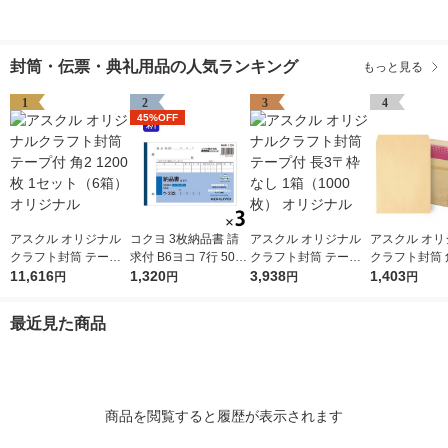
封筒・伝票・典礼用品の人気ランキング
もっと見る
1
2
3
4
45%OFF
アスクル オリジナル
コクヨ 3枚納品書 請
アスクル オリジナル
アスクル オリ
クラフト封筒 テープ
求付 B6ヨコ 7行 50組
クラフト封筒 テープ
クラフト封筒 
付 角2 1200枚 1セッ
11,616
3冊 ノーカーボン複写
1,320
付 長3〒枠なし 1箱
3,938
1,403
色 200
円
円
円
円
ト（6箱） オリジナル
ウ-333
（1000枚） オリジナ
ル
最近見た商品
商品を閲覧すると履歴が表示されます