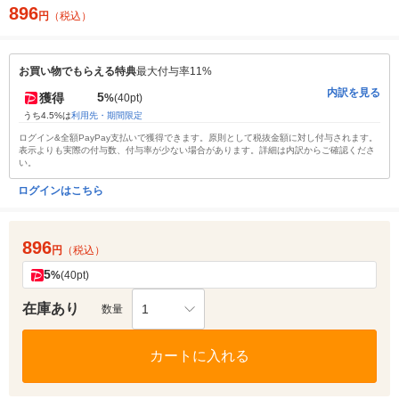
896
円
（税込）
お買い物でもらえる特典
最大付与率11%
内訳を見る
5
獲得
%
(40pt)
うち4.5%は
利用先・期間限定
ログイン&全額PayPay支払いで獲得できます。原則として税抜金額に対し付与されます。
表示よりも実際の付与数、付与率が少ない場合があります。詳細は内訳からご確認くださ
い。
ログインはこちら
896
円
（税込）
5
%
(40pt)
在庫あり
1
数量
カートに入れる