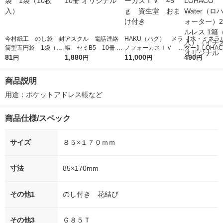
今村紙工 のし袋 封
アスクル 電話連絡
HAKU（ハク） メラ
【水・ミネラ
筒型五円袋 1袋（10
帳 セミB5 10冊 オ
ノフォーカスＩＶ 4
ター】LOHACO
枚入）
81
リジナル
1,880
5ｇ 資生堂 おまけ
11,000
r（ロハコウォ
490
円
円
円
円
付き
ー）2L ラベル
箱（5本入）
商品説明
シ） オリジナ
用途：ポケットアドレス帳など
商品仕様/スペック
サイズ
８５×１７０ｍｍ
寸法
85×170mm
その他1
のし付き 花結び
その他3
Ｇ８５Ｔ