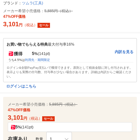
ブランド：
ツムラ(工具)
メーカー希望小売価格：
5,885円（税込）
47%OFF価格
3,101
円
（税込）
セール
お買い物でもらえる特典
最大付与率16%
内訳を見る
5
獲得
%
(141pt)
うち4.5%は
利用先・期間限定
ログイン&全額PayPay支払いで獲得できます。原則として税抜金額に対し付与されます。
表示よりも実際の付与数、付与率が少ない場合があります。詳細は内訳からご確認くださ
い。
ログインはこちら
メーカー希望小売価格：
5,885円（税込）
47%OFF価格
3,101
円
（税込）
セール
5
%
(141pt)
在庫あり
1
数量