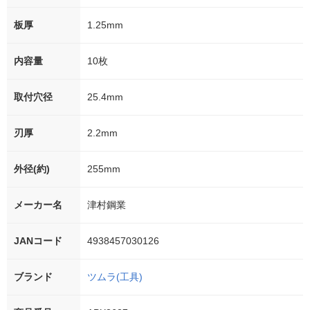
板厚
1.25mm
内容量
10枚
取付穴径
25.4mm
刃厚
2.2mm
外径(約)
255mm
メーカー名
津村鋼業
JANコード
4938457030126
ブランド
ツムラ(工具)