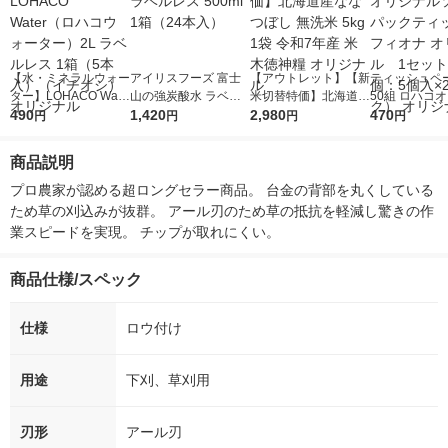
【水・ミネラルウォー
アイリスフーズ 富士
【アウトレット】【新
ティッシュペー
ター】LOHACO Wate
山の強炭酸水 ラベル
米切替特価】北海道産
50組 ロハコ
r（ロハコウォータ
490
レス 500ml 1箱（24
1,420
ななつぼし 無洗米 5k
2,980
ルソフトパッ
470
円
円
円
円
ー）2L ラベルレス 1
本入）
g 1袋 令和7年産 米 木
シュ フィオナ
箱（5本入）（イチオ
徳神糧 オリジナル
ナル 1セット
商品説明
シ） オリジナル
個：5個入×2
オリジナル
プロ農家が認める超ロングセラー商品。 台金の背部を丸くしている
ため草の刈込みが抜群。 アール刃のため草の抵抗を軽減し驚きの作
業スピードを実現。 チップが取れにくい。
商品仕様/スペック
仕様
ロウ付け
用途
下刈、草刈用
刃形
アール刃