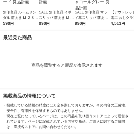
無印良品 ルームサン
SALE 無印良品 イ草
SALE 無印良品 マラ
【アウトレッ
ダル 前あき Ｍ ２３．
スリッパ 前あき Ｍ ２
イ草スリッパ 前あき
電工 ねじクラ
５〜２５ｃｍ用 生成×
590
３．５〜２５ｃｍ用
990
Ｍ ２３．５〜２５ｃ
990
-43-JAN-BP 
4,511
円
円
円
円
マスタード 良品計画
生成 良品計画
ｍ用 チャコールグレ
ー 良品計画
最近見た商品
商品を閲覧すると履歴が表示されます
掲載商品の情報について
・
掲載している情報の精度には万全を期しておりますが、その内容の正確性、
安全性、有用性を保証するものではありません。
・
現在ご覧になっているページは、この商品を取り扱うストアによって運営さ
れています。ページに記載されている内容や商品、ご購入に関するご質問
は、直接各ストアにお問い合わせください。