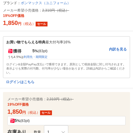
ブランド：
ボンマックス（ユニフォーム）
メーカー希望小売価格：
2,310円（税込）
19%OFF価格
1,850
円
（税込）
セール
お買い物でもらえる特典
最大付与率16%
内訳を見る
5
獲得
%
(83pt)
うち4.5%は
利用先・期間限定
ログイン&全額PayPay支払いで獲得できます。原則として税抜金額に対し付与されます。
表示よりも実際の付与数、付与率が少ない場合があります。詳細は内訳からご確認くださ
い。
ログインはこちら
メーカー希望小売価格：
2,310円（税込）
19%OFF価格
1,850
円
（税込）
セール
5
%
(83pt)
在庫あり
1
数量