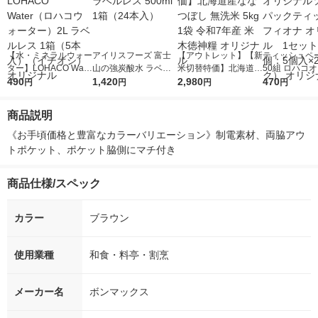
【水・ミネラルウォー
アイリスフーズ 富士
【アウトレット】【新
ティッシュペー
ター】LOHACO Wate
山の強炭酸水 ラベル
米切替特価】北海道産
50組 ロハコ
r（ロハコウォータ
490
レス 500ml 1箱（24
1,420
ななつぼし 無洗米 5k
2,980
ルソフトパッ
470
円
円
円
円
ー）2L ラベルレス 1
本入）
g 1袋 令和7年産 米 木
シュ フィオナ
箱（5本入）（イチオ
徳神糧 オリジナル
ナル 1セット
商品説明
シ） オリジナル
個：5個入×2
オリジナル
《お手頃価格と豊富なカラーバリエーション》制電素材、両脇アウ
トポケット、ポケット脇側にマチ付き
商品仕様/スペック
カラー
ブラウン
使用業種
和食・料亭・割烹
メーカー名
ボンマックス