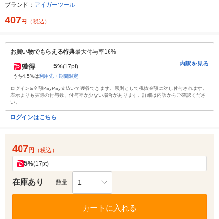
ブランド：
アイガーツール
407
円
（税込）
お買い物でもらえる特典
最大付与率16%
内訳を見る
5
獲得
%
(17pt)
うち4.5%は
利用先・期間限定
ログイン&全額PayPay支払いで獲得できます。原則として税抜金額に対し付与されます。
表示よりも実際の付与数、付与率が少ない場合があります。詳細は内訳からご確認くださ
い。
ログインはこちら
407
円
（税込）
5
%
(17pt)
在庫あり
1
数量
カートに入れる