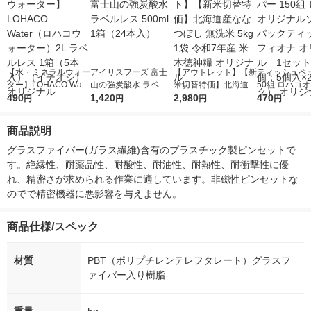
【水・ミネラルウォー
アイリスフーズ 富士
【アウトレット】【新
ティッシュペー
ター】LOHACO Wate
山の強炭酸水 ラベル
米切替特価】北海道産
50組 ロハコ
r（ロハコウォータ
490
レス 500ml 1箱（24
1,420
ななつぼし 無洗米 5k
2,980
ルソフトパッ
470
円
円
円
円
ー）2L ラベルレス 1
本入）
g 1袋 令和7年産 米 木
シュ フィオナ
箱（5本入）（イチオ
徳神糧 オリジナル
ナル 1セット
商品説明
シ） オリジナル
個：5個入×2
オリジナル
グラスファイバー(ガラス繊維)含有のプラスチック製ピンセットで
す。絶縁性、耐薬品性、耐酸性、耐油性、耐熱性、耐衝撃性に優
れ、精密さが求められる作業に適しています。非磁性ピンセットな
のでで精密機器に悪影響を与えません。
商品仕様/スペック
材質
PBT（ポリプチレンテレフタレート）グラスフ
ァイバー入り樹脂