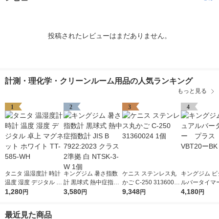
投稿されたレビューはまだありません。
計測・理化学・クリーンルーム用品の人気ランキング
もっと見る
1
2
3
4
タニタ 温湿度計 時計
キングジム 暑さ指数
ケニス ステンレス丸
キングジム ビ
温度 湿度 デジタル 卓
計 黒球式 熱中症指数
かご C-250 31360024
ルバータイマ
上 マグネット ホワイ
1,280
計 JIS B 7922:2023 ク
3,580
1個
9,348
ス クロ VBT
4,180
円
円
円
円
ト TT-585-WH
ラス2準拠 白 NTSK-3-
1個
W 1個
最近見た商品