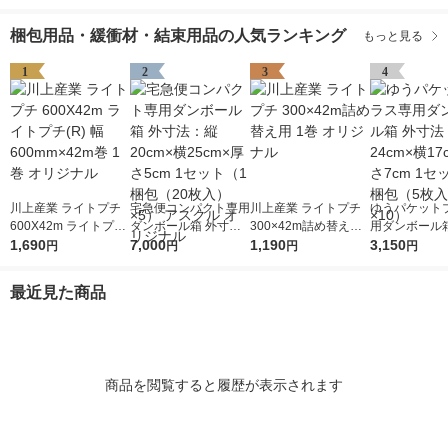
梱包用品・緩衝材・結束用品の人気ランキング
もっと見る
1
2
3
4
川上産業 ライトプチ
宅急便コンパクト専用
川上産業 ライトプチ
ゆうパケット
600X42m ライトプチ
ダンボール箱 外寸
300×42m詰め替え用
用ダンボール箱
(R) 幅600mm×42m巻
1,690
法：縦20cm×横25cm
7,000
1巻 オリジナル
1,190
法：縦24cm×
3,150
円
円
円
円
1巻 オリジナル
×厚さ5cm 1セット（1
×厚さ7cm 1
梱包（20枚入）×5）
梱包（5枚入）
最近見た商品
アスクル オリジナル
商品を閲覧すると履歴が表示されます