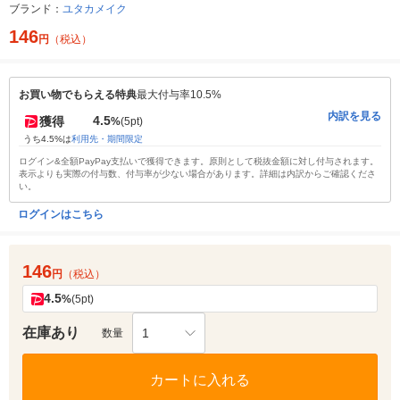
ブランド：
ユタカメイク
146
円
（税込）
お買い物でもらえる特典
最大付与率10.5%
内訳を見る
4.5
獲得
%
(5pt)
うち4.5%は
利用先・期間限定
ログイン&全額PayPay支払いで獲得できます。原則として税抜金額に対し付与されます。
表示よりも実際の付与数、付与率が少ない場合があります。詳細は内訳からご確認くださ
い。
ログインはこちら
146
円
（税込）
4.5
%
(5pt)
在庫あり
1
数量
カートに入れる