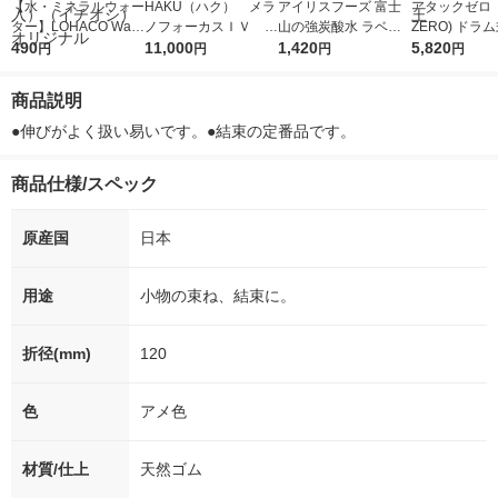
【水・ミネラルウォー
HAKU（ハク） メラ
アイリスフーズ 富士
アタックゼロ（A
ター】LOHACO Wate
ノフォーカスＩＶ 4
山の強炭酸水 ラベル
ZERO) ドラ
r（ロハコウォータ
490
5ｇ 資生堂 おまけ
11,000
レス 500ml 1箱（24
1,420
詰め替え メガ
5,820
円
円
円
円
ー）2L ラベルレス 1
付き
本入）
ボ 2300g 1
箱（5本入）（イチオ
個入) 洗濯洗剤
商品説明
シ） オリジナル
●伸びがよく扱い易いです。●結束の定番品です。
商品仕様/スペック
原産国
日本
用途
小物の束ね、結束に。
折径(mm)
120
色
アメ色
材質/仕上
天然ゴム