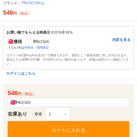
ブランド：
TRUSCO中山
546
円
（税込）
お買い物でもらえる特典
最大付与率16%
内訳を見る
5
獲得
%
(23pt)
うち4.5%は
利用先・期間限定
ログイン&全額PayPay支払いで獲得できます。原則として税抜金額に対し付与されます。
表示よりも実際の付与数、付与率が少ない場合があります。詳細は内訳からご確認くださ
い。
ログインはこちら
546
円
（税込）
5
%
(23pt)
在庫あり
1
数量
カートに入れる