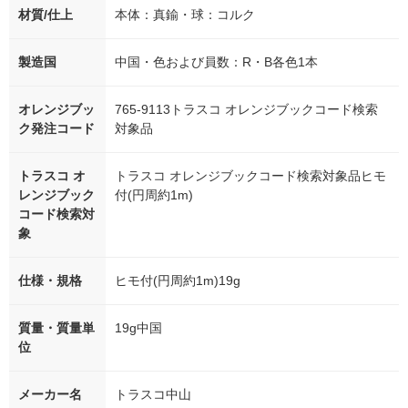
材質/仕上
本体：真鍮・球：コルク
製造国
中国・色および員数：R・B各色1本
オレンジブッ
765-9113トラスコ オレンジブックコード検索
ク発注コード
対象品
トラスコ オ
トラスコ オレンジブックコード検索対象品ヒモ
レンジブック
付(円周約1m)
コード検索対
象
仕様・規格
ヒモ付(円周約1m)19g
質量・質量単
19g中国
位
メーカー名
トラスコ中山