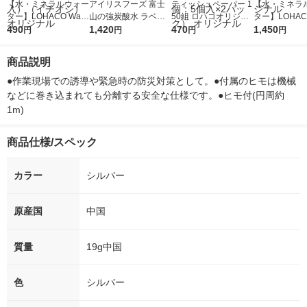
【水・ミネラルウォー
アイリスフーズ 富士
ティッシュペーパー 1
【水・ミネラ
ター】LOHACO Wate
山の強炭酸水 ラベル
50組 ロハコオリジナ
ター】LOHACO
r（ロハコウォータ
490
レス 500ml 1箱（24
1,420
ルソフトパックティッ
470
r 410ml 1箱
1,450
円
円
円
円
ー）2L ラベルレス 1
本入）
シュ フィオナ オリジ
入）ラベルレ
箱（5本入）（イチオ
ナル 1セット（10
オシ） オリジ
商品説明
シ） オリジナル
個：5個入×2パック）
オリジナル
●作業現場での誘導や緊急時の防災対策として。●付属のヒモは機械
などに巻き込まれても分離する安全な仕様です。●ヒモ付(円周約
1m)
商品仕様/スペック
カラー
シルバー
原産国
中国
質量
19g中国
色
シルバー