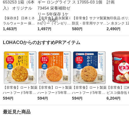
【保存水】 日本ミネ
【非常食】森永製菓 i
【非常食】サクマ製菓
無印良品 ポリ
ラルウォーター 保存
nゼリー（インゼリ
防災・非常用サクマド
ン 水タンク 1
水2L 653253 1箱（6
1,463
ー） エネルギー ロン
1,497
ロップス 17055-03 1
580
付き 良品計画
2,490
円
円
円
円
本入） オリジナル
グライフ 73454 栄養
個
補助ゼリー 5年保存 1
LOHACOからのおすすめPRアイテム
ケース（6個）
【非常食】ロート製薬
【非常食】ロート製薬
【非常食】ロート製薬
【非常食】江
ハートフード5年常温
ハートフード5年常温
ハートフード5年常温
ビスコ保存缶 6
保存 おにぎり カレー
594
保存おにぎり トマト
594
保存おにぎり おかか
594
2 1セット(1缶×
6,204
円
円
円
円
風味 1個
混ぜごはん 49872411
4987241197415 1個
97439 1個
最近見た商品