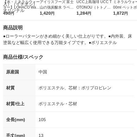
【水・ミネラルウォー
アイリスフーズ 富士
UCC上島珈琲 UCC T
ミネラルウォー
ター】LOHACO Wate
山の強炭酸水 ラベル
OTONOU（トトノ
00ml ペット
r（ロハコウォータ
490
レス 500ml 1箱（24
1,420
ウ） by BLACK無糖 5
1,284
水 ラベルレス
1,872
円
円
円
円
ー）2L ラベルレス 1
本入）
00ml 1セット（6本）
ト（48本）天
箱（5本入）（イチオ
リジナル
商品説明
シ） オリジナル
●ローラーパターンがきめ細かく美しい仕上がりです。●内外装、床
塗装など幅広く使用できる万能タイプです。●ポリエステル
商品仕様/スペック
原産国
中国
材質
ポリエステル、芯材：ポリプロピレン
材質/仕上
ポリエステル・芯材
全長(mm)
105
毛丈(mm)
13