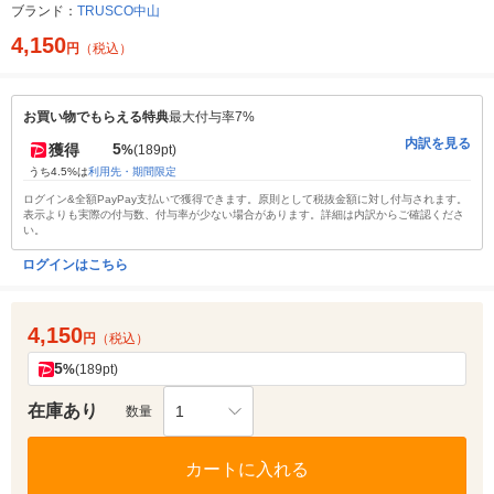
ブランド：
TRUSCO中山
4,150
円
（税込）
お買い物でもらえる特典
最大付与率7%
内訳を見る
5
獲得
%
(189pt)
うち4.5%は
利用先・期間限定
ログイン&全額PayPay支払いで獲得できます。原則として税抜金額に対し付与されます。
表示よりも実際の付与数、付与率が少ない場合があります。詳細は内訳からご確認くださ
い。
ログインはこちら
4,150
円
（税込）
5
%
(189pt)
在庫あり
1
数量
カートに入れる