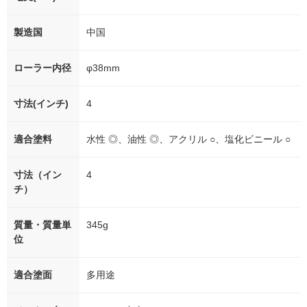
製造国
中国
ローラー内径
φ38mm
寸法(インチ)
4
適合塗料
水性 ◎、油性 ◎、アクリル ○、塩化ビニール ○
寸法（イン
4
チ）
質量・質量単
345g
位
適合塗面
多用途