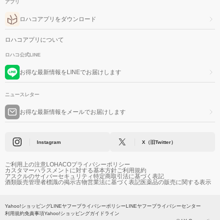
アプリ
ロハコアプリをダウンロード
ロハコアプリについて
ロハコ公式LINE
お得な最新情報をLINEでお届けします
ニュースレター
お得な最新情報をメールでお届けします
Instagram
X（旧Twitter）
ご利用上の注意
LOHACOプライバシーポリシー
カスタマーハラスメントに対する基本方針
ご利用規約
アスクルのサイバーセキュリティ
特定商取引法に基づく表記
酒類販売管理者標識の掲示
古物営業法に基づく表記
医薬品の販売に関する表示
Yahoo!ショッピング
LINEヤフープライバシーポリシー
LINEヤフープライバシーセンター
利用規約
免責事項
Yahoo!ショッピングガイドライン