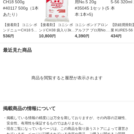
【接着剤】 コニシ ボ
【接着剤】 コニシ ボ
コニシ ボンドアロン
【防錆潤滑剤】
ンドニューCH18 500
ンドCH38 袋入り3kg
アルフア プロ用No.5
業 KURE5-56 
g #40117 500g（1本
536
#40250 3kg（1袋あた
10,800
20g #35045 1セット
4,390
0ml 1004 1本
434
円
円
円
円
あたり）
り） 1箱（6袋入）
(5本:1本×5)
最近見た商品
商品を閲覧すると履歴が表示されます
掲載商品の情報について
・
掲載している情報の精度には万全を期しておりますが、その内容の正確性、
安全性、有用性を保証するものではありません。
・
現在ご覧になっているページは、この商品を取り扱うストアによって運営さ