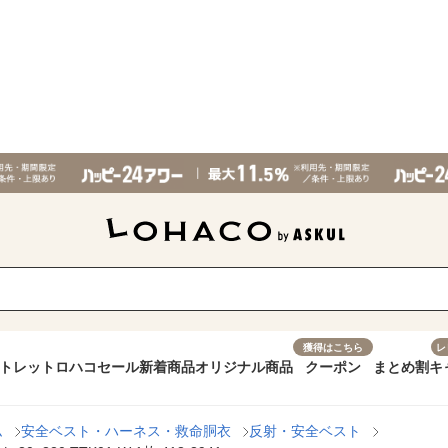
獲得はこちら
レ
トレット
ロハコセール
新着商品
オリジナル商品
クーポン
まとめ割
キ
ム
安全ベスト・ハーネス・救命胴衣
反射・安全ベスト