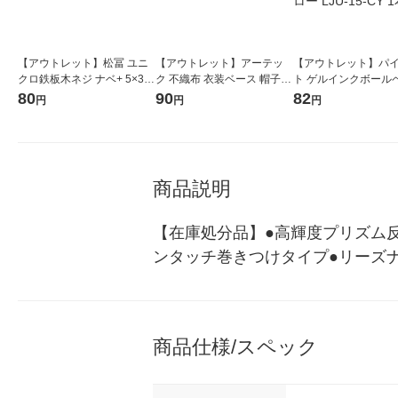
【アウトレット】松冨 ユニ
【アウトレット】アーテッ
【アウトレット】パ
クロ鉄板木ネジ ナベ+ 5×32
ク 不織布 衣装ベース 帽子
ト ゲルインクボールペ
mm 2F206 1セット
オレンジ 1970 1着
ュース 0.5mm クラ
80
90
82
円
円
円
エロー LJU-15-CY 1
商品説明
【在庫処分品】●高輝度プリズム
ンタッチ巻きつけタイプ●リーズ
商品仕様/スペック