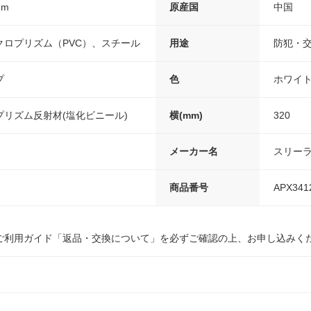
mm
原産国
中国
クロプリズム（PVC）、スチール
用途
防犯・
プ
色
ホワイ
リズム反射材(塩化ビニール)
横(mm)
320
メーカー名
スリー
商品番号
APX341
ご利用ガイド「返品・交換について」を必ずご確認の上、お申し込みく