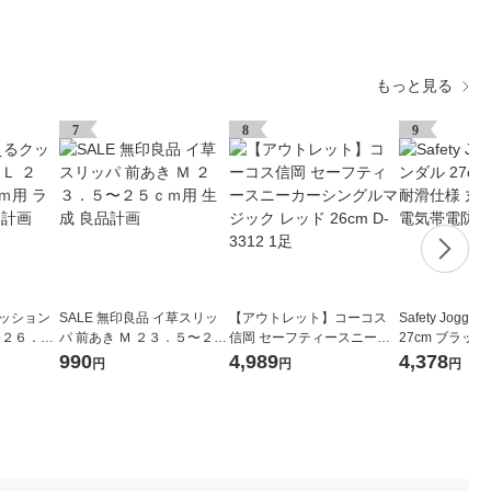
もっと見る
7
8
9
クッション
SALE 無印良品 イ草スリッ
【アウトレット】コーコス
Safety Jogg
〜２６．５
パ 前あき Ｍ ２３．５〜２５
信岡 セーフティースニーカ
27cm ブラック
ー 良品計
ｃｍ用 生成 良品計画
ーシングルマジック レッド
洗い可能 静電気
990
4,989
4,378
円
円
円
26cm D-3312 1足
27.0