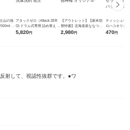
富士山の強
アタックゼロ（Attack ZER
【アウトレット】【新米切
ティッシュペーパ
00ml 1
O) ドラム式専用 詰め替え メ
替特価】北海道産ななつぼ
ロハコオリジナ
ガジャンボ 2300g 1セット
し 無洗米 5kg 1袋 令和7年産
ックティッシュ
5,820
2,980
470
円
円
円
（2個入) 洗濯洗剤 花王
米 木徳神糧 オリジナル
リジナル 1セ
5個入×2パック
ル
反射して、視認性抜群です。●ワ