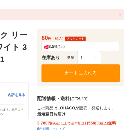
ク リー
80
円
（税込）
アウトレット
イト 3
3.5
%
(2pt)
41
在庫あり
1
数量
カートに入れる
内訳を見る
配送情報・送料について
この商品は
LOHACO
が販売・発送します。
されます。表示より
最短翌日お届け
い。
3,780
550
無料
円
(税込)以上で基本配送料
円
(税込)
配送料について