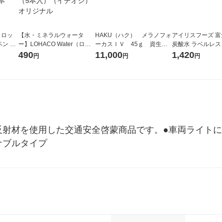
イロッ
【水・ミネラルウォータ
HAKU（ハク） メラノフォ
アイリスフーズ 
ン ジ
ー】LOHACO Water（ロハ
ーカスＩＶ 45ｇ 資生
炭酸水 ラベルレス 5
シックイ
コウォーター）2L ラベルレ
堂 おまけ付き
箱（24本入）
490
11,000
1,420
円
円
円
本
ス 1箱（5本入）（イチオ
シ） オリジナル
反射材を使用した交通安全啓蒙商品です。●車両ライトに
ナブルタイプ