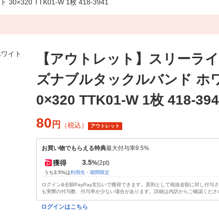
0 TTK01-W 1枚 418-3941
【アウトレット】スリーライ
ズナブルタックルバンド ホワ
0×320 TTK01-W 1枚 418-39
80
円
（税込）
アウトレット
お買い物でもらえる特典
最大付与率9.5%
3.5
獲得
%
(2pt)
うち3.5%は
利用先・期間限定
ログイン&全額PayPay支払いで獲得できます。原則として税抜金額に対し付与
も実際の付与数、付与率が少ない場合があります。詳細は内訳からご確認くださ
ログインはこちら