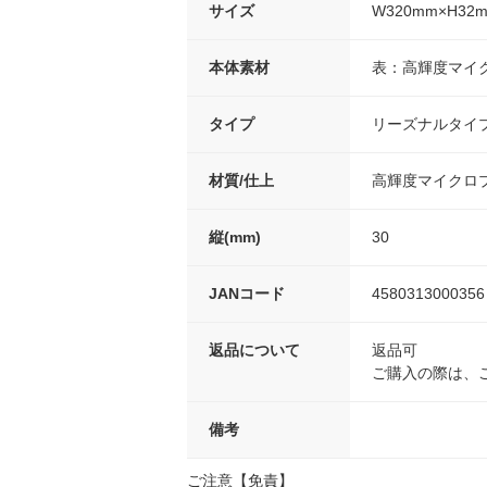
サイズ
W320mm×H32
本体素材
表：高輝度マイ
タイプ
リーズナルタイ
材質/仕上
高輝度マイクロプ
縦(mm)
30
JANコード
4580313000356
返品について
返品可
ご購入の際は、
備考
ご注意【免責】