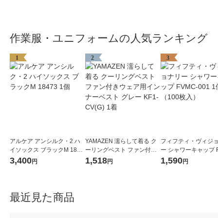
作業服・ユニフォームの人気ランキング
1
2
3
アルケア アンシルク・2 ハ
YAMAZEN 濡らして着る ク
フィフティ・ヴィジ
イソックス ブラックM 1847
ーリングベスト ファン付き
ー シャワーキャップ F
3 1個
ウェア用インナーベスト グ
001 1個（100枚入）
3,400
1,518
1,590
円
円
円
レー KF1-CV(G) 1着
最近見た商品