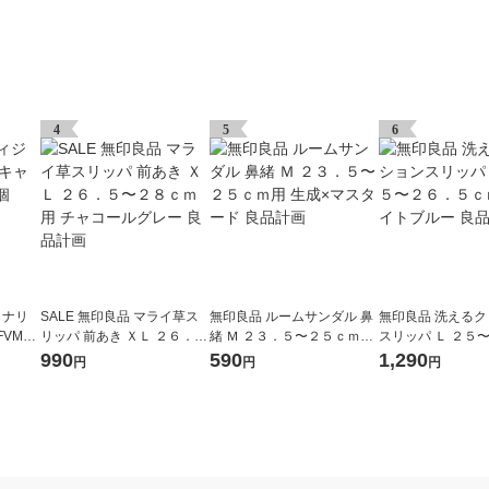
4
5
6
ョナリ
SALE 無印良品 マライ草ス
無印良品 ルームサンダル 鼻
無印良品 洗える
VMC-
リッパ 前あき ＸＬ ２６．
緒 Ｍ ２３．５〜２５ｃｍ用
スリッパ Ｌ ２５
５〜２８ｃｍ用 チャコール
生成×マスタード 良品計画
ｃｍ用 ライトブル
990
590
1,290
円
円
円
グレー 良品計画
画