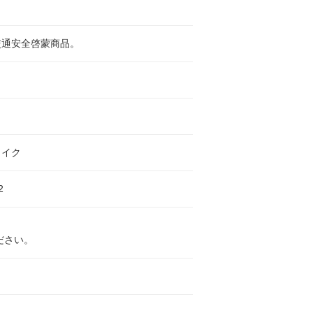
交通安全啓蒙商品。
ト
ライク
2
ださい。