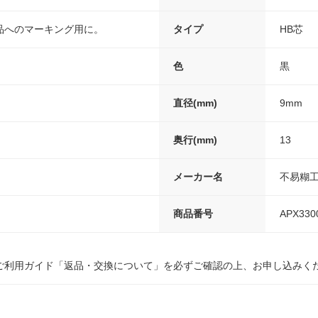
品へのマーキング用に。
タイプ
HB芯
色
黒
直径(mm)
9mm
奥行(mm)
13
メーカー名
不易糊
商品番号
APX330
ご利用ガイド「返品・交換について」を必ずご確認の上、お申し込みく