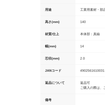
用途
工業用素材・部
高さ(mm)
140
材質/仕上
本体部：真鍮
幅(mm)
14
芯径(mm)
2.0
JANコード
4902561610031
返品について
返品可
ご購入の際は、
備考