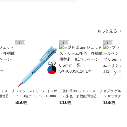
もっと見る
7
8
9
ェットストリ
ジェットストリーム インサ
三菱鉛筆uni ジェットストリ
ゼブラ ゲルイ
能用替芯
イド 3色ボールペン 0.38mm
ーム多色・多機能用替芯
ン サラサクリップ
7ｍｍ 黒
ブルー軸 青 アスクル限定 H.
紙パッケージ 0.5ｍｍ 黒
定 ムーミン 
350
110
168
円
円
円
SXE34053833 三菱鉛筆uni
SXR8005K.24 1本
リー 黒 JJ29ー
オリジナル
本