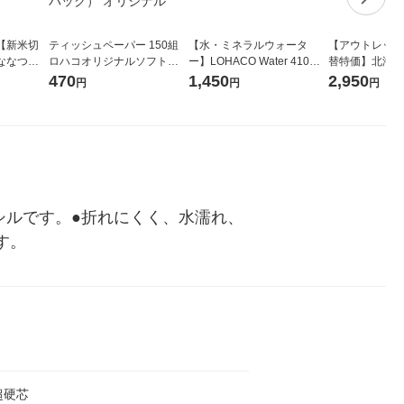
【新米切
ティッシュペーパー 150組
【水・ミネラルウォータ
【アウトレット
ななつぼ
ロハコオリジナルソフトパ
ー】LOHACO Water 410ml
替特価】北海道
袋 令和7年産
ックティッシュ フィオナ オ
1箱（20本入）ラベルレス
し 精白米 5kg
470
1,450
2,950
円
円
円
ジナル
リジナル 1セット（10個：
（イチオシ） オリジナル
米 木徳神糧 オ
5個入×2パック） オリジナ
ル
シルです。●折れにくく、水濡れ、
す。
超硬芯