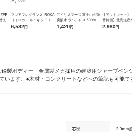
 ZER
フレアフレグランス IROKA
アイリスフーズ 富士山の強
【アウトレット】
替え メ
（イロカ） ネイキッドリリ
炭酸水 ラベルレス 500ml 1
替特価】北海道産
セット
ーの香り 柔軟剤 詰め替え 超
箱（24本入）
し 無洗米 5kg 1
6,582
1,420
2,980
円
円
円
王
特大 1200ml 1セット（5個
米 木徳神糧 オリ
入) 花王
真鍮製ボディー・金属製メカ採用の建築用シャープペン
しています。●木材・コンクリートなどへの筆記も可能で
芯径
2.0mm