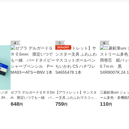
4
5
6
50%OFF
モノボ
ゼブラ デルガードＧＲ 0.5m
【アウトレット】サンスタ
三菱鉛筆uni ジ
HA-0
m 限定いつでも一緒 バー
ー文具 ふわふわマスコット
ーム多色・多機
8個入）
ドネイビー シャープペンシ
ボールペン ちいかわ CS ハ
紙パッケージ 0.
648
759
110
円
円
円
ル PーMA93ーATSーBNV
チワレ S4655478 1本
SXR8007K.24 1本
1本