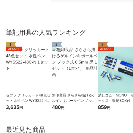
筆記用具の人気ランキング
1
2
3
31%OFF
38%OFF
ゼブラ クリッカート48色セ
無印良品 さらさら描けるゲ
消しゴム MONO 
ット 水性ペン WYSS22-48C
ルインキボールペン ノック
ックス 収納BOX付 J
-N 1セット
式 0.5mm 黒 1セット（1本×
61 1個（小サイズ1
3,635
480
859
円
円
円
4） 良品計画
トンボ鉛筆
最近見た商品