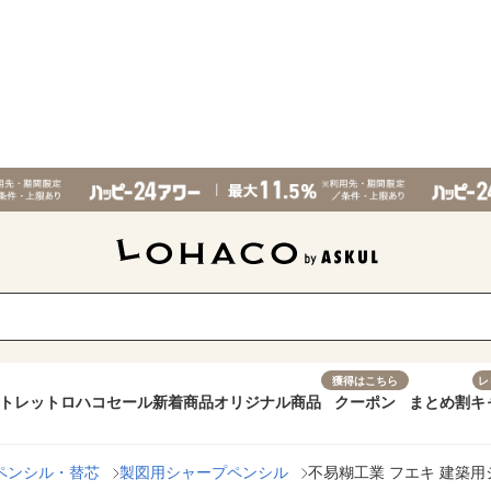
獲得はこちら
レ
トレット
ロハコセール
新着商品
オリジナル商品
クーポン
まとめ割
キ
ペンシル・替芯
製図用シャープペンシル
不易糊工業 フエキ 建築用シャー