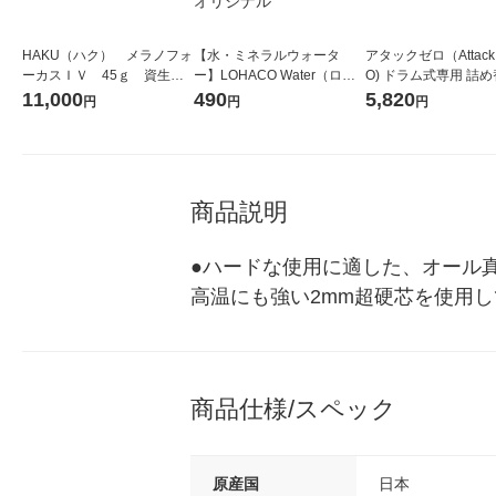
HAKU（ハク） メラノフォ
【水・ミネラルウォータ
アタックゼロ（Attack
ーカスＩＶ 45ｇ 資生
ー】LOHACO Water（ロハ
O) ドラム式専用 詰め
堂 おまけ付き
コウォーター）2L ラベルレ
ガジャンボ 2300g 1
11,000
490
5,820
円
円
円
ス 1箱（5本入）（イチオ
（2個入) 洗濯洗剤 花
シ） オリジナル
商品説明
●ハードな使用に適した、オール
高温にも強い2mm超硬芯を使用
商品仕様/スペック
原産国
日本