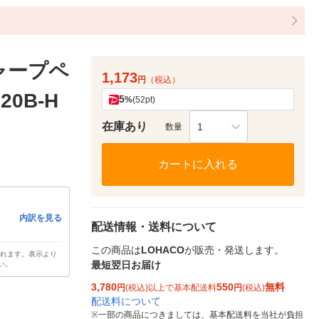
ャープペ
1,173
円
（税込）
20B-H
5
%
(52pt)
在庫あり
1
数量
カートに入れる
内訳を見る
配送情報・送料について
この商品は
LOHACO
が販売・発送します。
されます。表示より
最短翌日お届け
い。
3,780
550
無料
円
(税込)以上で基本配送料
円
(税込)
配送料について
※
一部の商品につきましては、基本配送料を当社が負担