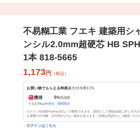
不易糊工業 フエキ 建築用シ
ンシル2.0mm超硬芯 HB SPH
1本 818-5665
1,173
円
（税込）
お買い物でもらえる特典
最大付与率11%
5
獲得
%
(52pt)
うち4.5%は
利用先・期間限定
ログイン&全額PayPay支払いで獲得できます。原則として税抜金額に対し付与
も実際の付与数、付与率が少ない場合があります。詳細は内訳からご確認くださ
ログインはこちら