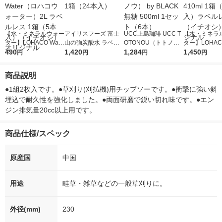
【水・ミネラルウォー
アイリスフーズ 富士
UCC上島珈琲 UCC T
【水・ミネラ
ター】LOHACO Wate
山の強炭酸水 ラベル
OTONOU（トトノ
ター】LOHACO
r（ロハコウォータ
490
レス 500ml 1箱（24
1,420
ウ） by BLACK無糖 5
1,284
r 410ml 1箱
1,450
円
円
円
円
ー）2L ラベルレス 1
本入）
00ml 1セット（6本）
入）ラベルレ
箱（5本入）（イチオ
オシ） オリジ
商品説明
シ） オリジナル
●1組2枚入です。●草刈り(刈払機)用チップソーです。●衝撃に強い斜
埋込で耐久性を強化しました。●両面研磨で鋭い切れ味です。●エン
ジン排気量20cc以上用です。
商品仕様/スペック
原産国
中国
用途
畦草・雑草などの一般草刈りに。
外径(mm)
230