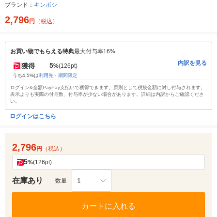
ブランド：
キンボシ
2,796
円
（税込）
お買い物でもらえる特典
最大付与率16%
内訳を見る
5
獲得
%
(126pt)
うち4.5%は
利用先・期間限定
ログイン&全額PayPay支払いで獲得できます。原則として税抜金額に対し付与されます。
表示よりも実際の付与数、付与率が少ない場合があります。詳細は内訳からご確認くださ
い。
ログインはこちら
2,796
円
（税込）
5
%
(126pt)
在庫あり
1
数量
カートに入れる