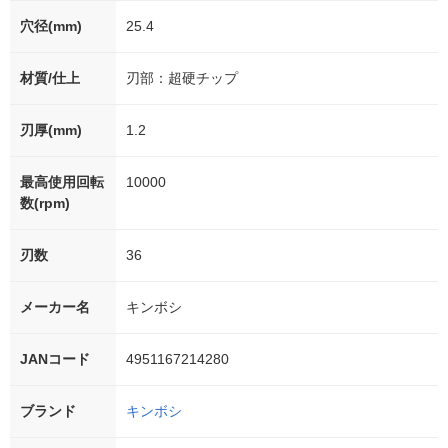
穴径(mm)
25.4
材質/仕上
刃部：超硬チップ
刃厚(mm)
1.2
最高使用回転
10000
数(rpm)
刃数
36
メーカー名
キンボシ
JANコード
4951167214280
ブランド
キンボシ