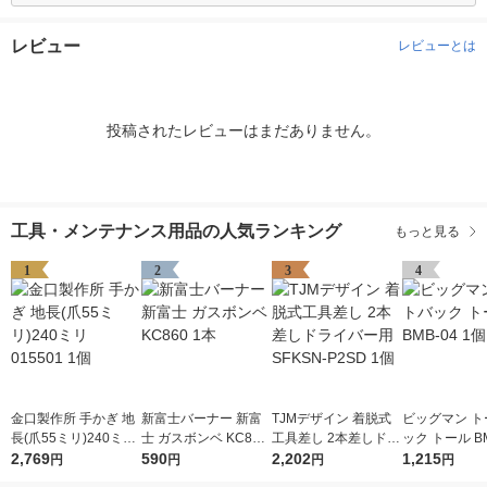
レビュー
レビューとは
投稿されたレビューはまだありません。
工具・メンテナンス用品の人気ランキング
もっと見る
1
2
3
4
金口製作所 手かぎ 地
新富士バーナー 新富
TJMデザイン 着脱式
ビッグマン ト
長(爪55ミリ)240ミリ
士 ガスボンベ KC860
工具差し 2本差しドラ
ック トール BM
015501 1個
2,769
1本
590
イバー用 SFKSN-P2S
2,202
個
1,215
円
円
円
円
D 1個