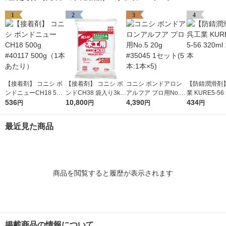
1
2
3
4
【接着剤】 コニシ ボ
【接着剤】 コニシ ボ
コニシ ボンドアロン
【防錆潤滑剤】
ンドニューCH18 500
ンドCH38 袋入り3kg
アルフア プロ用No.5
業 KURE5-56 
g #40117 500g（1本
536
#40250 3kg（1袋あた
10,800
20g #35045 1セット
4,390
0ml 1004 1本
434
円
円
円
円
あたり）
り） 1箱（6袋入）
(5本:1本×5)
最近見た商品
商品を閲覧すると履歴が表示されます
掲載商品の情報について