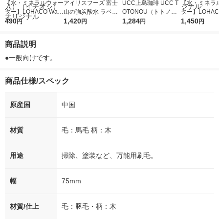
【水・ミネラルウォー
アイリスフーズ 富士
UCC上島珈琲 UCC T
【水・ミネラ
ター】LOHACO Wate
山の強炭酸水 ラベル
OTONOU（トトノ
ター】LOHACO
r（ロハコウォータ
490
レス 500ml 1箱（24
1,420
ウ） by BLACK無糖 5
1,284
r 410ml 1箱
1,450
円
円
円
円
ー）2L ラベルレス 1
本入）
00ml 1セット（6本）
入）ラベルレ
箱（5本入）（イチオ
オシ） オリジ
商品説明
シ） オリジナル
●一般向けです。
商品仕様/スペック
原産国
中国
材質
毛：馬毛 柄：木
用途
掃除、塗装など、万能用刷毛。
幅
75mm
材質/仕上
毛：豚毛・柄：木