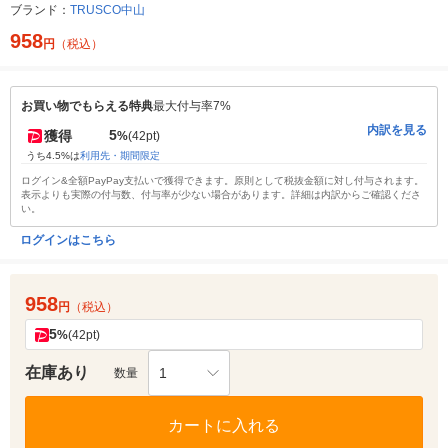
ブランド：
TRUSCO中山
958
円
（税込）
お買い物でもらえる特典
最大付与率7%
内訳を見る
5
獲得
%
(42pt)
うち4.5%は
利用先・期間限定
ログイン&全額PayPay支払いで獲得できます。原則として税抜金額に対し付与されます。
表示よりも実際の付与数、付与率が少ない場合があります。詳細は内訳からご確認くださ
い。
ログインはこちら
958
円
（税込）
5
%
(42pt)
在庫あり
1
数量
カートに入れる