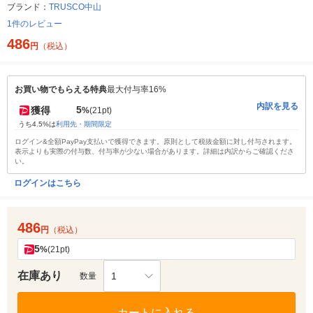
ブランド：
TRUSCO中山
1件のレビュー
486
円
（税込）
お買い物でもらえる特典
最大付与率16%
内訳を見る
5
獲得
%
(21pt)
うち4.5%は
利用先・期間限定
ログイン&全額PayPay支払いで獲得できます。原則として税抜金額に対し付与されます。
表示よりも実際の付与数、付与率が少ない場合があります。詳細は内訳からご確認くださ
い。
ログインはこちら
486
円
（税込）
5
%
(21pt)
在庫あり
1
数量
カートに入れる