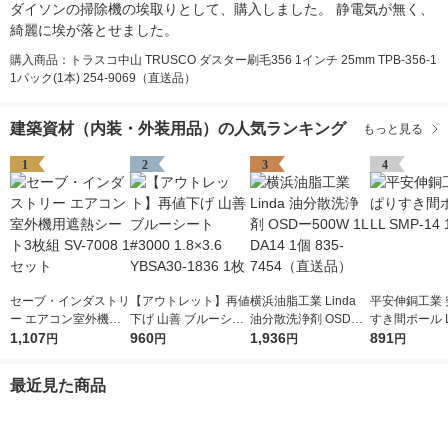
ダイソンの掃除機の埃取りとして、購入しました。 静電気が無く、
綺麗に埃が落とせました。
購入商品：トラスコ中山 TRUSCO ダスター刷毛356 1インチ 25mm TPB-356-1
1パック(1本) 254-9069（直送品）
建築資材（内装・外装用品）の人気ランキング
もっと見る
1
2
3
4
セーブ・インダストリ
【アウトレット】再値
横浜油脂工業 Linda
平安伸銅工業 
ー エアコン室外機用
下げ 山善 ブルーシー
油分散洗浄剤 OSDー5
すき間ポール L
遮熱シート3枚組 SV-7
1,107
ト #3000 1.8×3.6 YB
960
00W 1L DA14 1個 83
1,936
-14 1個
891
円
円
円
円
008 1セット
SA30-1836 1枚
5-7454（直送品）
最近見た商品