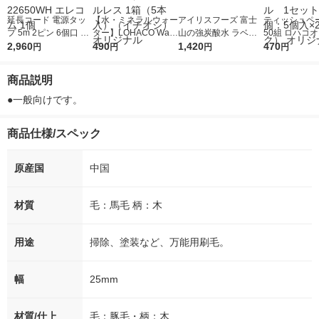
延長コード 電源タッ
【水・ミネラルウォー
アイリスフーズ 富士
ティッシュペー
プ 5m 2ピン 6個口 ほ
ター】LOHACO Wate
山の強炭酸水 ラベル
50組 ロハコ
こり防止シャッター付
2,960
r（ロハコウォータ
490
レス 500ml 1箱（24
1,420
ルソフトパッ
470
円
円
円
円
コンセント 白 T-ST02
ー）2L ラベルレス 1
本入）
シュ フィオナ
-22650WH エレコム 1
箱（5本入）（イチオ
ナル 1セット
商品説明
個
シ） オリジナル
個：5個入×2
オリジナル
●一般向けです。
商品仕様/スペック
原産国
中国
材質
毛：馬毛 柄：木
用途
掃除、塗装など、万能用刷毛。
幅
25mm
材質/仕上
毛：豚毛・柄：木