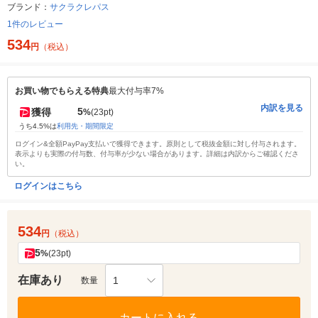
ブランド：
サクラクレパス
1件のレビュー
534
円
（税込）
お買い物でもらえる特典
最大付与率7%
内訳を見る
5
獲得
%
(23pt)
うち4.5%は
利用先・期間限定
ログイン&全額PayPay支払いで獲得できます。原則として税抜金額に対し付与されます。
表示よりも実際の付与数、付与率が少ない場合があります。詳細は内訳からご確認くださ
い。
ログインはこちら
534
円
（税込）
5
%
(23pt)
在庫あり
1
数量
カートに入れる