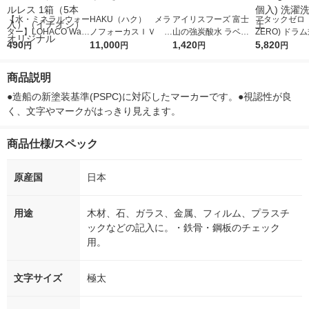
【水・ミネラルウォー
HAKU（ハク） メラ
アイリスフーズ 富士
アタックゼロ（A
ター】LOHACO Wate
ノフォーカスＩＶ 4
山の強炭酸水 ラベル
ZERO) ドラ
r（ロハコウォータ
490
5ｇ 資生堂 おまけ
11,000
レス 500ml 1箱（24
1,420
詰め替え メガ
5,820
円
円
円
円
ー）2L ラベルレス 1
付き
本入）
ボ 2300g 1
箱（5本入）（イチオ
個入) 洗濯洗剤
商品説明
シ） オリジナル
●造船の新塗装基準(PSPC)に対応したマーカーです。●視認性が良
く、文字やマークがはっきり見えます。
商品仕様/スペック
原産国
日本
用途
木材、石、ガラス、金属、フィルム、プラスチ
ックなどの記入に。・鉄骨・鋼板のチェック
用。
文字サイズ
極太