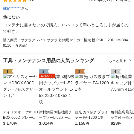
2016年6月22日 16時14分
uka********
さん
他にない
コンテナに書きたいので購入。ロハコって痒いところに手が届くの
で好き。
購入商品：サクラクレパス サクラ 鉄鋼用マーカー極太 桃 PKK-J-20P 1本 384-
8116（直送品）
工具・メンテナンス用品の人気ランキング
もっと見る
1
2
3
4
46%OFF
アイリスオーヤマ HD
津村鋼業 刈払機用チ
豊光 ガス抜きプライ
角利産業 彫刻
BOX 600D グレー/モ
ップソーL-52オール
ヤー PA-1200 1本
ップ付 平丸 7.
スグリーン 1台
3,170
ラウンド L-52 230×2.
3,014
1,158
541 1個
623
円
円
円
円
0×52 1枚