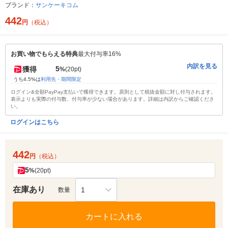
ブランド：
サンケーキコム
442
円
（税込）
お買い物でもらえる特典
最大付与率16%
内訳を見る
5
獲得
%
(20pt)
うち4.5%は
利用先・期間限定
ログイン&全額PayPay支払いで獲得できます。原則として税抜金額に対し付与されます。
表示よりも実際の付与数、付与率が少ない場合があります。詳細は内訳からご確認くださ
い。
ログインはこちら
442
円
（税込）
5
%
(20pt)
在庫あり
1
数量
カートに入れる