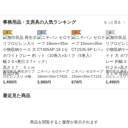
事務用品・文房具の人気ランキング
もっと見る
1
2
3
4
無印良品 再生ポリプ
ニチバン セロテープ
ニチバン セロテープ
無印良品 再生
ロピレン入り 小物収
18mm×35m CT405A
15mm×35m CT1535-
ロピレン入り 
納ケース 大 ホワイト
1,490
P-18 1セット（10巻
3,980
5P 1パック（5巻入）
670
納ケース ワイド
1,490
円
円
円
円
グレー 約幅２６×奥行
入×3パック）
ワイトグレー 
３７×高さ１７．５ｃ
７×奥行２６×
最近見た商品
ｍ 良品計画
７．５ｃｍ 良
商品を閲覧すると履歴が表示されます