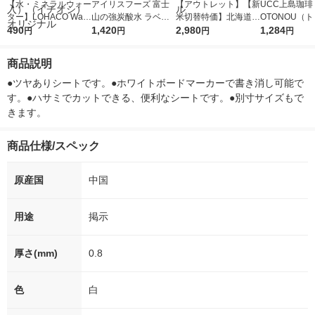
【水・ミネラルウォー
アイリスフーズ 富士
【アウトレット】【新
UCC上島珈琲 
ター】LOHACO Wate
山の強炭酸水 ラベル
米切替特価】北海道産
OTONOU（
r（ロハコウォータ
490
レス 500ml 1箱（24
1,420
ななつぼし 無洗米 5k
2,980
ウ） by BLAC
1,284
円
円
円
円
ー）2L ラベルレス 1
本入）
g 1袋 令和7年産 米 木
00ml 1セッ
箱（5本入）（イチオ
徳神糧 オリジナル
商品説明
シ） オリジナル
●ツヤありシートです。●ホワイトボードマーカーで書き消し可能で
す。●ハサミでカットできる、便利なシートです。●別寸サイズもで
きます。
商品仕様/スペック
原産国
中国
用途
掲示
厚さ(mm)
0.8
色
白