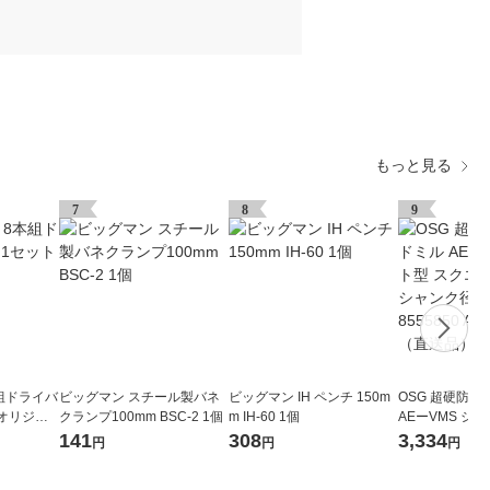
もっと見る
7
8
9
組ドライバ
ビッグマン スチール製バネ
ビッグマン IH ペンチ 150m
OSG 超硬防
 オリジナ
クランプ100mm BSC-2 1個
m IH-60 1個
AEーVMS シ
エア 刃径5mm
141
308
3,334
円
円
円
mm 8555850 A
（直送品）