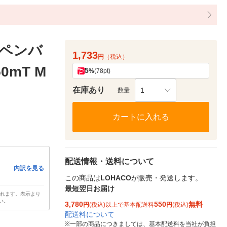
グペンバ
1,733
円
（税込）
0mT M
5
%
(78pt)
在庫あり
1
数量
カートに入れる
配送情報・送料について
内訳を見る
この商品は
LOHACO
が販売・発送します。
最短翌日お届け
されます。表示より
い。
3,780
550
無料
円
(税込)以上で基本配送料
円
(税込)
配送料について
※
一部の商品につきましては、基本配送料を当社が負担