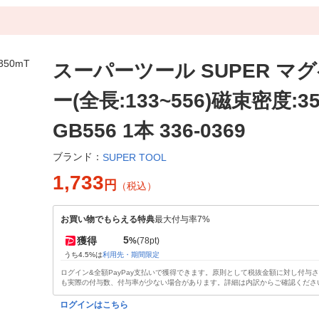
スーパーツール SUPER マ
ー(全長:133~556)磁束密度:35
GB556 1本 336-0369
ブランド：
SUPER TOOL
1,733
円
（税込）
お買い物でもらえる特典
最大付与率7%
5
獲得
%
(78pt)
うち4.5%は
利用先・期間限定
ログイン&全額PayPay支払いで獲得できます。原則として税抜金額に対し付与
も実際の付与数、付与率が少ない場合があります。詳細は内訳からご確認くださ
ログインはこちら