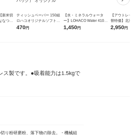
【新米切
ティッシュペーパー 150組
【水・ミネラルウォータ
【アウトレット
ななつぼ
ロハコオリジナルソフトパ
ー】LOHACO Water 410ml
替特価】北海道
袋 令和7年産
ックティッシュ フィオナ オ
1箱（20本入）ラベルレス
し 精白米 5kg
470
1,450
2,950
円
円
円
ジナル
リジナル 1セット（10個：
（イチオシ） オリジナル
米 木徳神糧 オ
5個入×2パック） オリジナ
ル
製です。●吸着能力は1.5kgで
の切り粉研磨粉、落下物の除去。・機械組