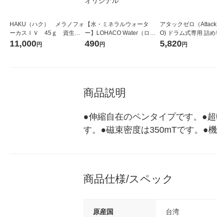
HAKU（ハク） メラノフォ
【水・ミネラルウォータ
アタックゼロ（Attack
ーカスＩＶ 45ｇ 資生
ー】LOHACO Water（ロハ
O) ドラム式専用 詰め
堂 おまけ付き
コウォーター）2L ラベルレ
ガジャンボ 2300g 1
11,000
490
5,820
円
円
円
ス 1箱（5本入）（イチオ
（2個入) 洗濯洗剤 花
シ） オリジナル
商品説明
●伸縮自在のペンタイプです。●超
す。●磁束密度は350mTです。
商品仕様/スペック
原産国
台湾