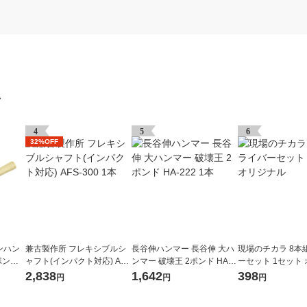
グ
4
5
6
32%OFF
ンハン
兼古製作所 フレキシブルシ
長谷伸ハンマー 長谷伸 大ハ
現場のチカラ 8本
ポンド
ャフト(インパクト対応) AFS
ンマー 破壊王 2ポンド HA-2
ーセット 1セット
長100
-300 1本
22 1本
ル
2,838
1,642
398
円
円
円
10 1