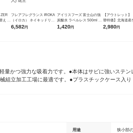
 ZER
フレアフレグランス IROKA
アイリスフーズ 富士山の強
【アウトレット】
替え メ
（イロカ） ネイキッドリリ
炭酸水 ラベルレス 500ml 1
替特価】北海道産
セット
ーの香り 柔軟剤 詰め替え 超
箱（24本入）
し 無洗米 5kg 1
6,582
1,420
2,980
円
円
円
王
特大 1200ml 1セット（5個
米 木徳神糧 オリ
入) 花王
軽量かつ強力な吸着力です。●本体はサビに強いステンレス
●機械組立加工工場に最適です。●プラスチックケース入り
用途
狭小部