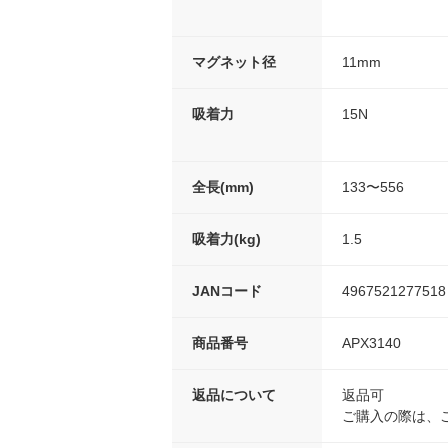
マグネット径
11mm
吸着力
15N
全長(mm)
133〜556
吸着力(kg)
1.5
JANコード
4967521277518
商品番号
APX3140
返品について
返品可
ご購入の際は、