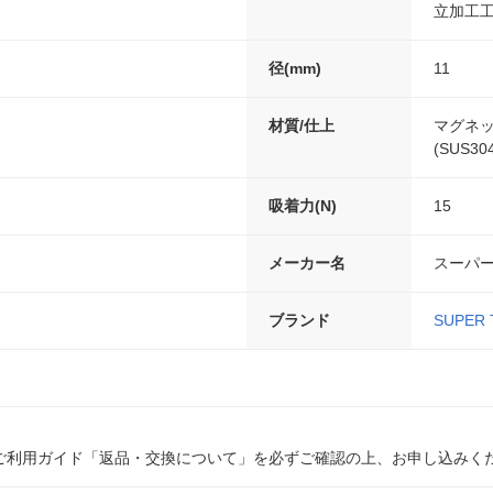
立加工
径(mm)
11
材質/仕上
マグネ
(SUS30
吸着力(N)
15
メーカー名
スーパ
ブランド
SUPER 
ご利用ガイド「返品・交換について」を必ずご確認の上、お申し込みく