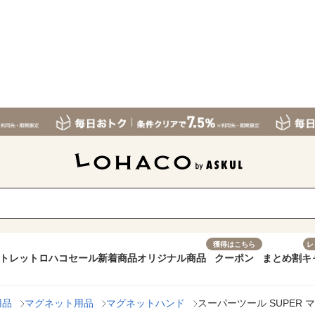
獲得はこちら
レ
トレット
ロハコセール
新着商品
オリジナル商品
クーポン
まとめ割
キ
用品
マグネット用品
マグネットハンド
スーパーツール SUPER マグペ