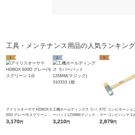
工具・メンテナンス用品の人気ランキン
1
2
3
アイリスオーヤマ HDBOX 6
工機ホールディングス ラバ
KTC コンビネーショ
00D グレー/モスグリーン 1
ーパット125MM(マジック) 3
マー コンビハンマ 1
台
10333 1枚
頭径32mm、33mm 頭
3,170
3,210
2,879
円
円
円
mm 全長330mm UD6-
本(1個)（直送品）