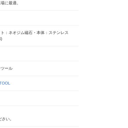
工場に最適。
ット：ネオジム磁石・本体：ステンレス
4)
ーツール
TOOL
ださい。