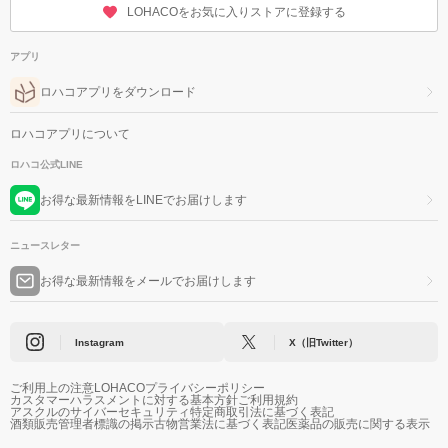
LOHACOをお気に入りストアに登録する
アプリ
ロハコアプリをダウンロード
ロハコアプリについて
ロハコ公式LINE
お得な最新情報をLINEでお届けします
ニュースレター
お得な最新情報をメールでお届けします
Instagram
X（旧Twitter）
ご利用上の注意
LOHACOプライバシーポリシー
カスタマーハラスメントに対する基本方針
ご利用規約
アスクルのサイバーセキュリティ
特定商取引法に基づく表記
酒類販売管理者標識の掲示
古物営業法に基づく表記
医薬品の販売に関する表示