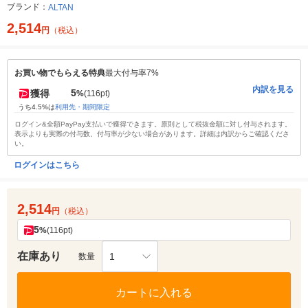
ブランド：
ALTAN
2,514
円
（税込）
お買い物でもらえる特典
最大付与率7%
内訳を見る
5
獲得
%
(116pt)
うち4.5%は
利用先・期間限定
ログイン&全額PayPay支払いで獲得できます。原則として税抜金額に対し付与されます。
表示よりも実際の付与数、付与率が少ない場合があります。詳細は内訳からご確認くださ
い。
ログインはこちら
2,514
円
（税込）
5
%
(116pt)
在庫あり
1
数量
カートに入れる