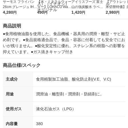
サーモス フライパン
【水・ミネラルウォー
アイリスフーズ 富士
【アウトレッ
26cm グレージュ IH/
ター】LOHACO Wate
山の強炭酸水 ラベル
米切替特価】
ガス火対応 KFO-026
4,280
r（ロハコウォータ
490
レス 500ml 1箱（24
1,420
ななつぼし 無洗
2,980
円
円
円
円
GG 1個 深型設計 軽量
ー）2L ラベルレス 1
本入）
g 1袋 令和7年
フッ素化合物不使用
箱（5本入）（イチオ
徳神糧 オリジ
商品説明
シ） オリジナル
●食用植物油脂を使用した、食品機械・器具用の潤滑・離型・サビ止
め剤です。●食品規格適合品で、食品・容器に付着しても安全でにお
いが残りません。●酸化安定性に優れ、スチレン系の樹脂への影響を
抑えています。●ガス抜きキャップ付き
商品仕様/スペック
主成分
食用精製加工油脂、酸化防止剤(V.E、V.C)
用途
潤滑油・離型剤・潤滑剤・防錆剤に。
使用ガス
液化石油ガス（LPG）
内容量
380