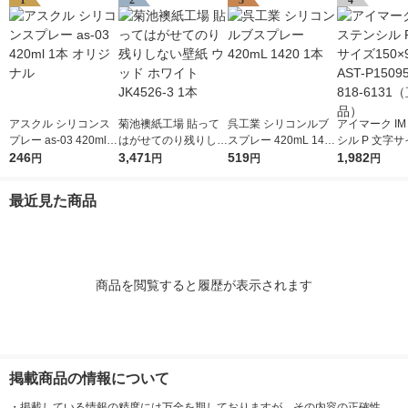
1
2
3
4
アスクル シリコンス
菊池襖紙工場 貼って
呉工業 シリコンルブ
アイマーク IM
プレー as-03 420ml 1
はがせてのり残りしな
スプレー 420mL 1420
シル P 文字サ
本 オリジナル
246
い壁紙 ウッド ホワイ
3,471
1本
519
×95mm AST-P
1,982
円
円
円
円
ト JK4526-3 1本
1枚 818-61
品）
最近見た商品
商品を閲覧すると履歴が表示されます
掲載商品の情報について
・
掲載している情報の精度には万全を期しておりますが、その内容の正確性、