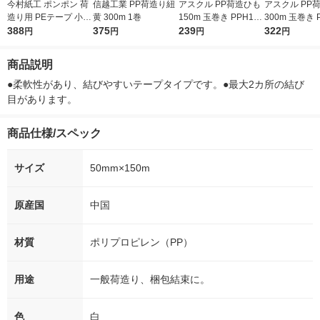
今村紙工 ポンポン 荷
信越工業 PP荷造り紐
アスクル PP荷造ひも
アスクル PP
造り用 PEテープ 小巻
黄 300m 1巻
150m 玉巻き PPH150
300m 玉巻き 
金銀アソート PE150-
388
375
1巻 オリジナル
239
1巻 オリジナ
322
円
円
円
円
B 1パック（2巻アソ
ート）
商品説明
●柔軟性があり、結びやすいテープタイプです。●最大2カ所の結び
目があります。
商品仕様/スペック
サイズ
50mm×150m
原産国
中国
材質
ポリプロピレン（PP）
用途
一般荷造り、梱包結束に。
色
白