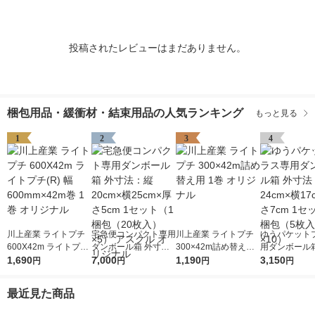
投稿されたレビューはまだありません。
梱包用品・緩衝材・結束用品の人気ランキング
もっと見る
1
2
3
4
川上産業 ライトプチ
宅急便コンパクト専用
川上産業 ライトプチ
ゆうパケット
600X42m ライトプチ
ダンボール箱 外寸
300×42m詰め替え用
用ダンボール箱
(R) 幅600mm×42m巻
1,690
法：縦20cm×横25cm
7,000
1巻 オリジナル
1,190
法：縦24cm×
3,150
円
円
円
円
1巻 オリジナル
×厚さ5cm 1セット（1
×厚さ7cm 1
梱包（20枚入）×5）
梱包（5枚入）
最近見た商品
アスクル オリジナル