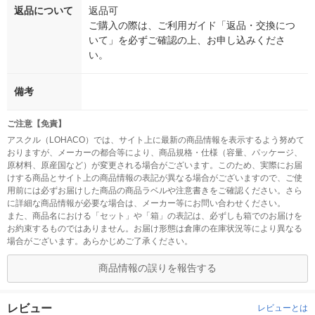
返品について
返品可
ご購入の際は、ご利用ガイド「返品・交換につ
いて」を必ずご確認の上、お申し込みくださ
い。
備考
ご注意【免責】
アスクル（LOHACO）では、サイト上に最新の商品情報を表示するよう努めて
おりますが、メーカーの都合等により、商品規格・仕様（容量、パッケージ、
原材料、原産国など）が変更される場合がございます。このため、実際にお届
けする商品とサイト上の商品情報の表記が異なる場合がございますので、ご使
用前には必ずお届けした商品の商品ラベルや注意書きをご確認ください。さら
に詳細な商品情報が必要な場合は、メーカー等にお問い合わせください。
また、商品名における「セット」や「箱」の表記は、必ずしも箱でのお届けを
お約束するものではありません。お届け形態は倉庫の在庫状況等により異なる
場合がございます。あらかじめご了承ください。
商品情報の誤りを報告する
レビュー
レビューとは