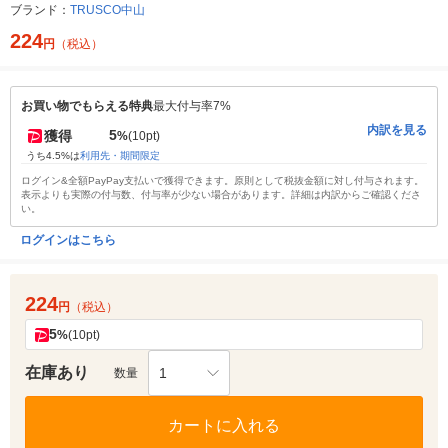
ブランド：
TRUSCO中山
224
円
（税込）
お買い物でもらえる特典
最大付与率7%
内訳を見る
5
獲得
%
(10pt)
うち4.5%は
利用先・期間限定
ログイン&全額PayPay支払いで獲得できます。原則として税抜金額に対し付与されます。
表示よりも実際の付与数、付与率が少ない場合があります。詳細は内訳からご確認くださ
い。
ログインはこちら
224
円
（税込）
5
%
(10pt)
在庫あり
1
数量
カートに入れる