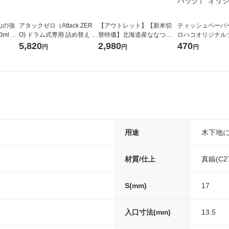
山の強
アタックゼロ（Attack ZER
【アウトレット】【新米切
ティッシュペーパー
ml 1
O) ドラム式専用 詰め替え メ
替特価】北海道産ななつぼ
ロハコオリジナル
ガジャンボ 2300g 1セット
し 無洗米 5kg 1袋 令和7年産
ックティッシュ フ
5,820
2,980
470
円
円
円
（2個入) 洗濯洗剤 花王
米 木徳神糧 オリジナル
リジナル 1セット
5個入×2パック）
ル
用途
木下地
材質/仕上
真鍮(C2
S(mm)
17
入口寸法(mm)
13.5