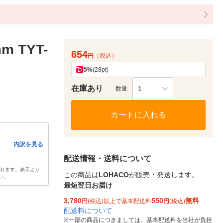
 TYT-
654
円
（税込）
5
%
(28pt)
在庫あり
1
数量
カートに入れる
内訳を見る
配送情報・送料について
されます。表示より
この商品は
LOHACO
が販売・発送します。
い。
最短翌日お届け
3,780
550
無料
円
(税込)以上で基本配送料
円
(税込)
配送料について
※
一部の商品につきましては、基本配送料を当社が負担