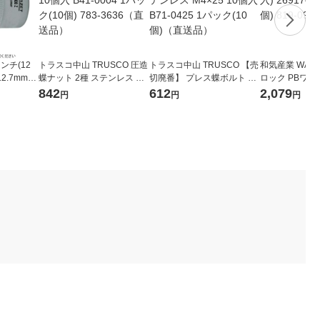
ンチ(12
トラスコ中山 TRUSCO 圧造
トラスコ中山 TRUSCO 【売
和気産業 WAK
.7mm)
蝶ナット 2種 ステンレス M4
切廃番】 プレス蝶ボルト 3
ロック PBワ
Z-24 1個
×0.7 10個入 B41-0004 1パ
種 ステンレス M4×25 10個
SV ダイ (3個入)
842
612
2,079
円
円
円
品）
ック(10個) 783-3636（直送
入 B71-0425 1パック(10個)
ック(3個) 819
品）
（直送品）
品）