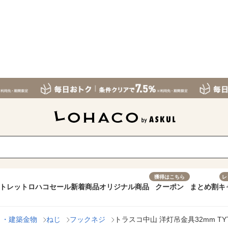
獲得はこちら
レ
トレット
ロハコセール
新着商品
オリジナル商品
クーポン
まとめ割
キ
ト・建築金物
ねじ
フックネジ
トラスコ中山 洋灯吊金具32mm TYT-B