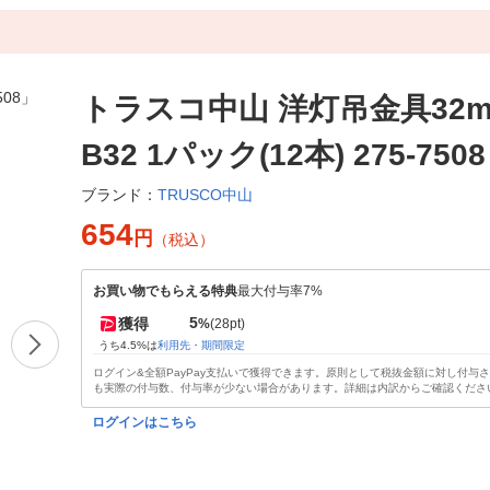
トラスコ中山 洋灯吊金具32mm
B32 1パック(12本) 275-7508
TRUSCO中山
ブランド：
654
円
（税込）
お買い物でもらえる特典
最大付与率7%
5
獲得
%
(28pt)
うち4.5%は
利用先・期間限定
ログイン&全額PayPay支払いで獲得できます。原則として税抜金額に対し付与
も実際の付与数、付与率が少ない場合があります。詳細は内訳からご確認くださ
ログインはこちら