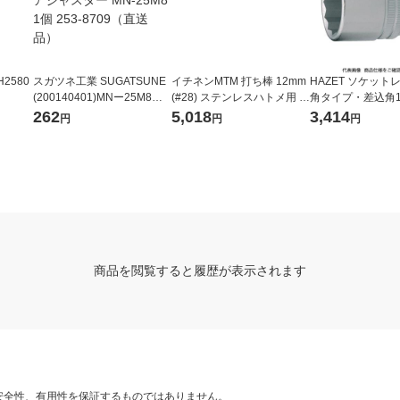
2580
スガツネ工業 SUGATSUNE
イチネンMTM 打ち棒 12mm
HAZET ソケットレ
(200140401)MNー25M8ア
(#28) ステンレスハトメ用 5
角タイプ・差込角12
ジャスター MN-25M8 1個 2
1591 1個
対辺寸法24mm 900
262
5,018
3,414
円
円
円
53-8709（直送品）
439-6448（直送
商品を閲覧すると履歴が表示されます
安全性、有用性を保証するものではありません。