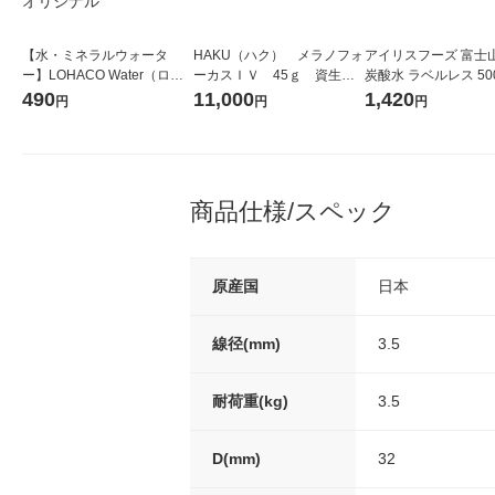
【水・ミネラルウォータ
HAKU（ハク） メラノフォ
アイリスフーズ 富士
ー】LOHACO Water（ロハ
ーカスＩＶ 45ｇ 資生
炭酸水 ラベルレス 500
コウォーター）2L ラベルレ
堂 おまけ付き
箱（24本入）
490
11,000
1,420
円
円
円
ス 1箱（5本入）（イチオ
シ） オリジナル
商品仕様/スペック
原産国
日本
線径(mm)
3.5
耐荷重(kg)
3.5
D(mm)
32