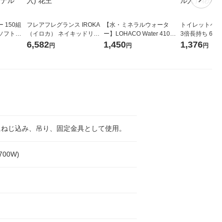
 150組
フレアフレグランス IROKA
【水・ミネラルウォータ
トイレットペー
ソフトパ
（イロカ） ネイキッドリリ
ー】LOHACO Water 410ml
3倍長持ち 6ロール 75
ィオナ オ
ーの香り 柔軟剤 詰め替え 超
1箱（20本入）ラベルレス
紙配合 スコッ
6,582
1,450
1,376
円
円
円
（10個：
特大 1200ml 1セット（5個
（イチオシ） オリジナル
パック 1セット
 オリジナ
入) 花王
ロール入）花の
にねじ込み、吊り、固定金具として使用。
700W)