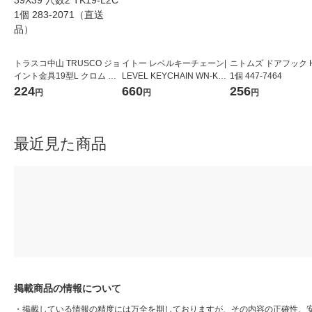
トラスコ中山 TRUSCO ジョ
イトー レベルキーチェーン|
ニトムズ ドアフック H
イント金具19型L クロム 寸
LEVEL KEYCHAIN WN-KRL
1個 447-7464
法39X39 穴数2 TK19-L2C 1
1個
224
660
256
円
円
円
個 283-2071（直送品）
最近見た商品
掲載商品の情報について
・
掲載している情報の精度には万全を期しておりますが、その内容の正確性、