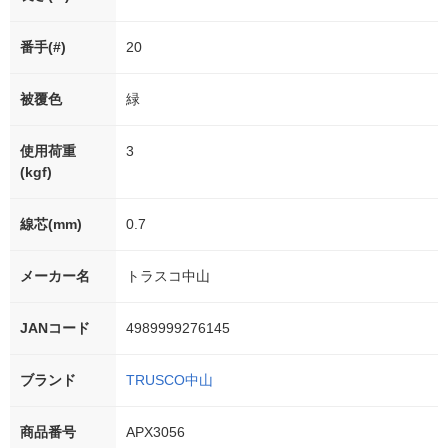
番手(#)
20
被覆色
緑
使用荷重
3
(kgf)
線芯(mm)
0.7
メーカー名
トラスコ中山
JANコード
4989999276145
ブランド
TRUSCO中山
商品番号
APX3056