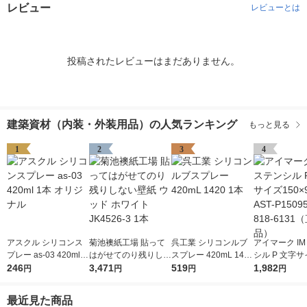
レビュー
レビューとは
投稿されたレビューはまだありません。
建築資材（内装・外装用品）の人気ランキング
もっと見る
1
2
3
4
アスクル シリコンス
菊池襖紙工場 貼って
呉工業 シリコンルブ
アイマーク IM
プレー as-03 420ml 1
はがせてのり残りしな
スプレー 420mL 1420
シル P 文字サ
本 オリジナル
246
い壁紙 ウッド ホワイ
3,471
1本
519
×95mm AST-P
1,982
円
円
円
円
ト JK4526-3 1本
1枚 818-61
品）
最近見た商品