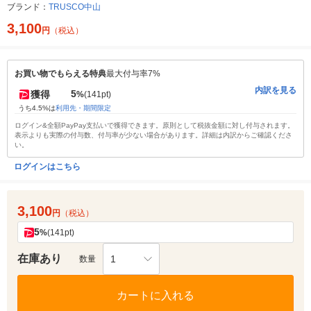
ブランド：
TRUSCO中山
3,100
円
（税込）
お買い物でもらえる特典
最大付与率7%
内訳を見る
5
獲得
%
(141pt)
うち4.5%は
利用先・期間限定
ログイン&全額PayPay支払いで獲得できます。原則として税抜金額に対し付与されます。
表示よりも実際の付与数、付与率が少ない場合があります。詳細は内訳からご確認くださ
い。
ログインはこちら
3,100
円
（税込）
5
%
(141pt)
在庫あり
1
数量
カートに入れる