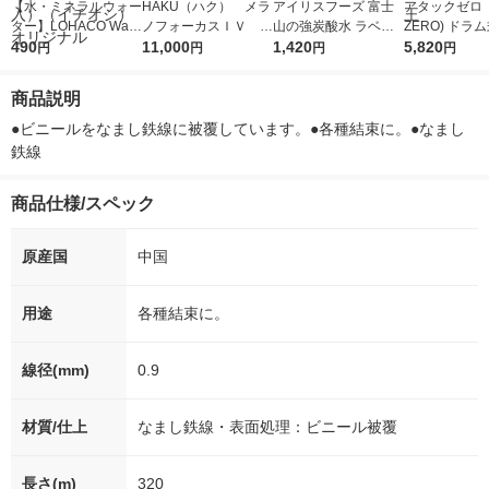
【水・ミネラルウォー
HAKU（ハク） メラ
アイリスフーズ 富士
アタックゼロ（A
ター】LOHACO Wate
ノフォーカスＩＶ 4
山の強炭酸水 ラベル
ZERO) ドラ
r（ロハコウォータ
490
5ｇ 資生堂 おまけ
11,000
レス 500ml 1箱（24
1,420
詰め替え メガ
5,820
円
円
円
円
ー）2L ラベルレス 1
付き
本入）
ボ 2300g 1
箱（5本入）（イチオ
個入) 洗濯洗剤
商品説明
シ） オリジナル
●ビニールをなまし鉄線に被覆しています。●各種結束に。●なまし
鉄線
商品仕様/スペック
原産国
中国
用途
各種結束に。
線径(mm)
0.9
材質/仕上
なまし鉄線・表面処理：ビニール被覆
長さ(m)
320