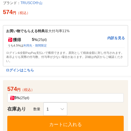
ブランド：
TRUSCO中山
574
円
（税込）
お買い物でもらえる特典
最大付与率11%
内訳を見る
5
獲得
%
(25pt)
うち4.5%は
利用先・期間限定
ログイン&全額PayPay支払いで獲得できます。原則として税抜金額に対し付与されます。
表示よりも実際の付与数、付与率が少ない場合があります。詳細は内訳からご確認くださ
い。
ログインはこちら
574
円
（税込）
5
%
(25pt)
在庫あり
1
数量
カートに入れる