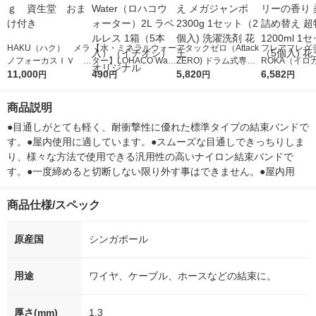
HAKU（ハク） メラ
【水・ミネラルウォー
アタックゼロ（Attack
フレアフレグラ
ノフォーカスＩＶ 4
ター】LOHACO Wate
ZERO) ドラム式専用
ROKA（イロ
5ｇ 資生堂 おまけ
11,000
r（ロハコウォータ
490
詰め替え メガジャン
5,820
イキッドリリ
6,582
円
円
円
円
付き
ー）2L ラベルレス 1
ボ 2300g 1セット（2
柔軟剤 詰め替
箱（5本入）（イチオ
個入) 洗濯洗剤 花王
大 1200ml 
商品説明
シ） オリジナル
（5個入) 花王
●目通しがとても軽く、耐衝撃性に優れた標準タイプの結束バンドで
す。●屋内使用に適しています。●スムーズな目通しできっちりしま
り、様々な方法で使用できる汎用性の高いナイロン結束バンドで
す。●一度締めると切断しない限り外す事はできません。●屋内用
商品仕様/スペック
原産国
シンガポール
用途
ワイヤ、ケーブル、ホースなどの結束に。
厚さ(mm)
1.3