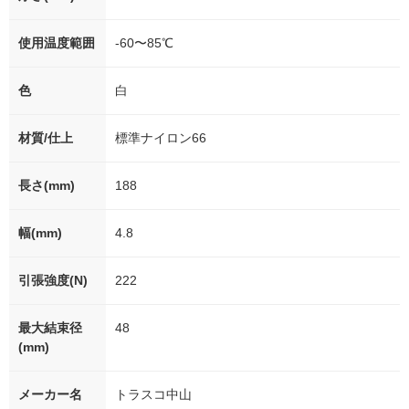
使用温度範囲
-60〜85℃
色
白
材質/仕上
標準ナイロン66
長さ(mm)
188
幅(mm)
4.8
引張強度(N)
222
最大結束径
48
(mm)
メーカー名
トラスコ中山