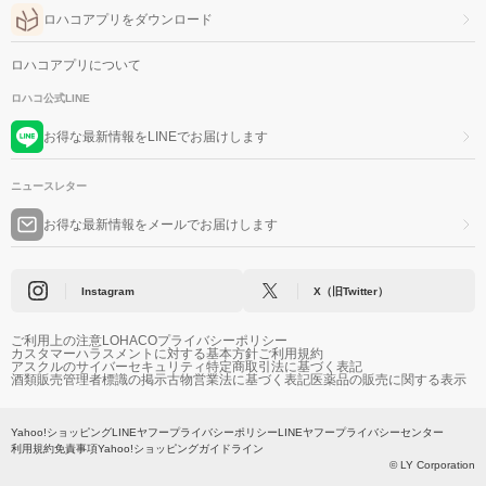
ロハコアプリをダウンロード
ロハコアプリについて
ロハコ公式LINE
お得な最新情報をLINEでお届けします
ニュースレター
お得な最新情報をメールでお届けします
Instagram
X（旧Twitter）
ご利用上の注意
LOHACOプライバシーポリシー
カスタマーハラスメントに対する基本方針
ご利用規約
アスクルのサイバーセキュリティ
特定商取引法に基づく表記
酒類販売管理者標識の掲示
古物営業法に基づく表記
医薬品の販売に関する表示
Yahoo!ショッピング
LINEヤフープライバシーポリシー
LINEヤフープライバシーセンター
利用規約
免責事項
Yahoo!ショッピングガイドライン
© LY Corporation