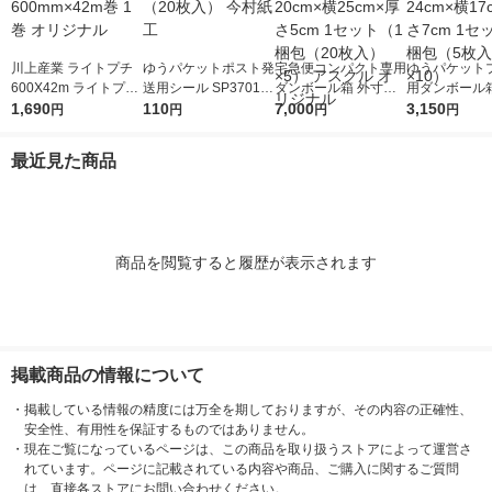
川上産業 ライトプチ
ゆうパケットポスト発
宅急便コンパクト専用
ゆうパケット
600X42m ライトプチ
送用シール SP3701 1
ダンボール箱 外寸
用ダンボール箱
(R) 幅600mm×42m巻
1,690
パック（20枚入） 今
110
法：縦20cm×横25cm
7,000
法：縦24cm×
3,150
円
円
円
円
1巻 オリジナル
村紙工
×厚さ5cm 1セット（1
×厚さ7cm 1
梱包（20枚入）×5）
梱包（5枚入）
最近見た商品
アスクル オリジナル
商品を閲覧すると履歴が表示されます
掲載商品の情報について
・
掲載している情報の精度には万全を期しておりますが、その内容の正確性、
安全性、有用性を保証するものではありません。
・
現在ご覧になっているページは、この商品を取り扱うストアによって運営さ
れています。ページに記載されている内容や商品、ご購入に関するご質問
は、直接各ストアにお問い合わせください。