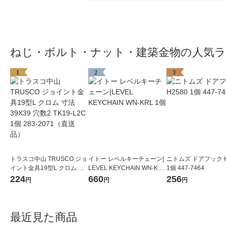
ねじ・ボルト・ナット・建築金物の人気
1
2
3
トラスコ中山 TRUSCO ジョ
イトー レベルキーチェーン|
ニトムズ ドアフック H
イント金具19型L クロム 寸
LEVEL KEYCHAIN WN-KRL
1個 447-7464
法39X39 穴数2 TK19-L2C 1
1個
224
660
256
円
円
円
個 283-2071（直送品）
最近見た商品