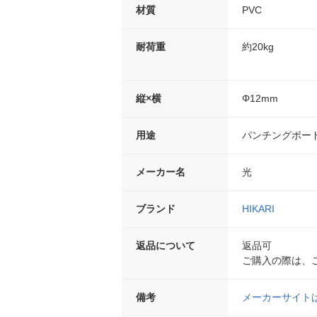
材質
PVC
耐荷重
約20kg
縦×横
Φ12mm
用途
パンチングボー
メーカー名
光
ブランド
HIKARI
返品について
返品可
ご購入の際は、
備考
メーカーサイト