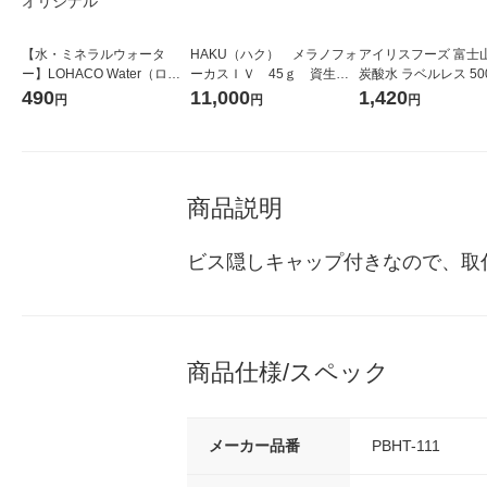
【水・ミネラルウォータ
HAKU（ハク） メラノフォ
アイリスフーズ 富士
ー】LOHACO Water（ロハ
ーカスＩＶ 45ｇ 資生
炭酸水 ラベルレス 500
コウォーター）2L ラベルレ
堂 おまけ付き
箱（24本入）
490
11,000
1,420
円
円
円
ス 1箱（5本入）（イチオ
シ） オリジナル
商品説明
ビス隠しキャップ付きなので、取
商品仕様/スペック
メーカー品番
PBHT-111