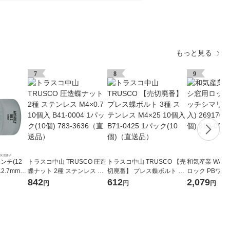
もっと見る
7
8
9
ンチ(12
トラスコ中山 TRUSCO 圧造
トラスコ中山 TRUSCO 【売
和気産業 WAK
.7mm)
蝶ナット 2種 ステンレス M4
切廃番】 プレス蝶ボルト 3
ロック PBワ
Z-24 1個
×0.7 10個入 B41-0004 1パ
種 ステンレス M4×25 10個
SV ダイ (3個入)
842
612
2,079
円
円
円
品）
ック(10個) 783-3636（直送
入 B71-0425 1パック(10個)
ック(3個) 819
品）
（直送品）
品）