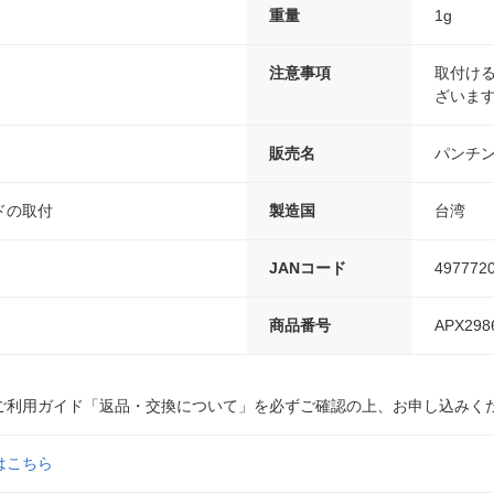
重量
1g
注意事項
取付け
ざいま
販売名
パンチ
ドの取付
製造国
台湾
JANコード
497772
商品番号
APX298
ご利用ガイド「返品・交換について」を必ずご確認の上、お申し込みく
はこちら