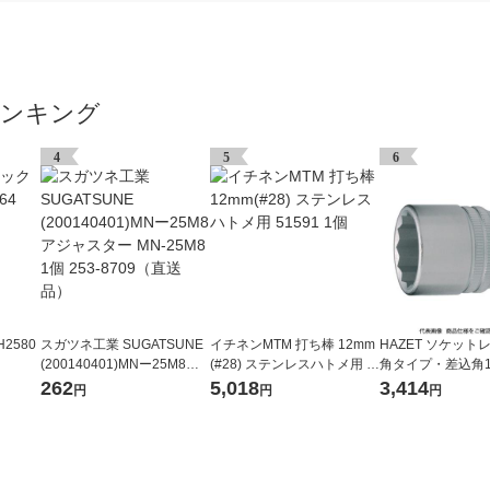
ランキング
4
5
6
2580
スガツネ工業 SUGATSUNE
イチネンMTM 打ち棒 12mm
HAZET ソケットレ
(200140401)MNー25M8ア
(#28) ステンレスハトメ用 5
角タイプ・差込角12
ジャスター MN-25M8 1個 2
1591 1個
対辺寸法24mm 900
262
5,018
3,414
円
円
円
53-8709（直送品）
439-6448（直送