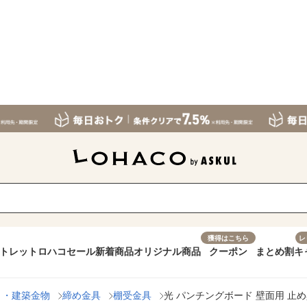
獲得はこちら
レ
トレット
ロハコセール
新着商品
オリジナル商品
クーポン
まとめ割
キ
ト・建築金物
締め金具
棚受金具
光 パンチングボード 壁面用 止め