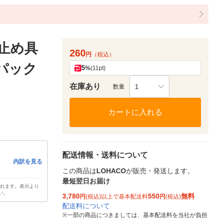
 止め具
260
円
（税込）
1パック
5
%
(11pt)
在庫あり
1
数量
カートに入れる
配送情報・送料について
内訳を見る
この商品は
LOHACO
が販売・発送します。
最短翌日お届け
されます。表示より
い。
3,780
550
無料
円
(税込)以上で基本配送料
円
(税込)
配送料について
※
一部の商品につきましては、基本配送料を当社が負担