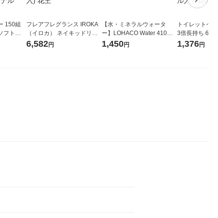
 150組
フレアフレグランス IROKA
【水・ミネラルウォータ
トイレットペー
ソフトパ
（イロカ） ネイキッドリリ
ー】LOHACO Water 410ml
3倍長持ち 6ロール 75
ィオナ オ
ーの香り 柔軟剤 詰め替え 超
1箱（20本入）ラベルレス
紙配合 スコッ
6,582
1,450
1,376
円
円
円
（10個：
特大 1200ml 1セット（5個
（イチオシ） オリジナル
パック 1セット
 オリジナ
入) 花王
ロール入）花の