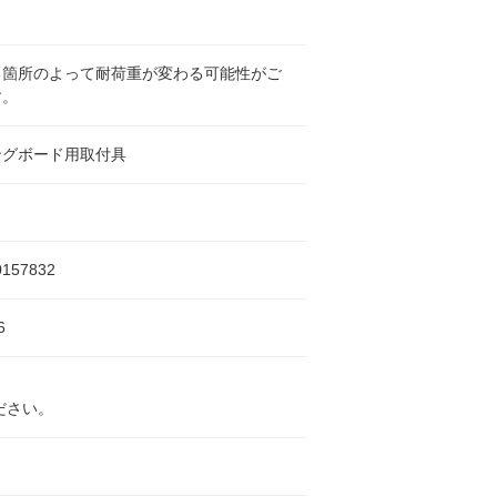
る箇所のよって耐荷重が変わる可能性がご
す。
ングボード用取付具
0157832
6
ださい。