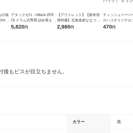
山の強
アタックゼロ（Attack ZER
【アウトレット】【新米切
ティッシュペーパー
ml 1
O) ドラム式専用 詰め替え メ
替特価】北海道産ななつぼ
ロハコオリジナル
ガジャンボ 2300g 1セット
し 無洗米 5kg 1袋 令和7年産
ックティッシュ フ
5,820
2,980
470
円
円
円
（2個入) 洗濯洗剤 花王
米 木徳神糧 オリジナル
リジナル 1セット
5個入×2パック）
ル
付後もビスが目立ちません。
カラー
黒