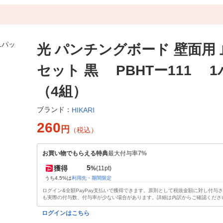
光 パンチングボード 壁面用
セット 黒 PBHTー111 
（4組）
ブランド：
HIKARI
260
円
（税込）
お買い物でもらえる特典
最大付与率7%
5
獲得
%
(11pt)
うち4.5%は
利用先・期間限定
ログイン&全額PayPay支払いで獲得できます。原則として税抜金額に対し付与
も実際の付与数、付与率が少ない場合があります。詳細は内訳からご確認くださ
ログインはこちら