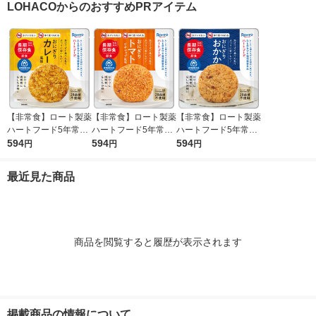
LOHACOからのおすすめPRアイテム
ケース（6個）
【非常食】ロート製薬
【非常食】ロート製薬
【非常食】ロート製薬
ハートフード5年常温
ハートフード5年常温
ハートフード5年常温
保存 おにぎり カレー
594
保存おにぎり トマト
594
保存おにぎり おかか
594
円
円
円
風味 1個
混ぜごはん 49872411
4987241197415 1個
97439 1個
最近見た商品
商品を閲覧すると履歴が表示されます
掲載商品の情報について