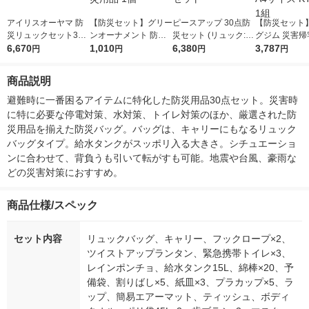
アイリスオーヤマ 防
【防災セット】グリー
ピースアップ 30点防
【防災セット】
災リュックセット33
ンオーナメント 防災
災セット (リュック:ネ
グジム 災害帰
点 ブラック BRS-33 1
6,670
ポーチ6点セット 非常
1,010
イビー) set10001476
6,380
ト2 非常食 保
3,787
円
円
円
円
セット
用 防災用品 1個
NA 1セット
易トイレ A4サ
S-200 1組
商品説明
避難時に一番困るアイテムに特化した防災用品30点セット。災害時
に特に必要な停電対策、水対策、トイレ対策のほか、厳選された防
災用品を揃えた防災バッグ。バッグは、キャリーにもなるリュック
バッグタイプ。給水タンクがスッポリ入る大きさ。シチュエーショ
ンに合わせて、背負うも引いて転がすも可能。地震や台風、豪雨な
どの災害対策におすすめ。
商品仕様/スペック
セット内容
リュックバッグ、キャリー、フックロープ×2、
ツイストアップランタン、緊急携帯トイレ×3、
レインポンチョ、給水タンク15L、綿棒×20、予
備袋、割りばし×5、紙皿×3、プラカップ×5、ラ
ップ、簡易エアーマット、ティッシュ、ボディ