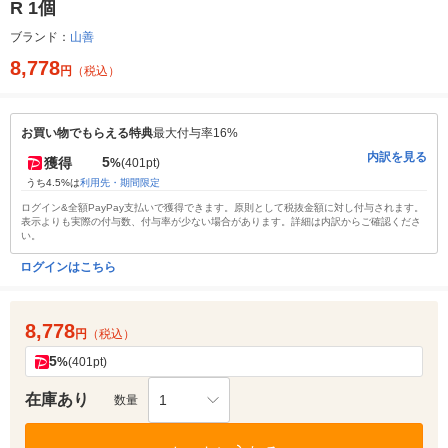
R 1個
ブランド：
山善
8,778
円
（税込）
お買い物でもらえる特典
最大付与率16%
内訳を見る
5
獲得
%
(401pt)
うち4.5%は
利用先・期間限定
ログイン&全額PayPay支払いで獲得できます。原則として税抜金額に対し付与されます。
表示よりも実際の付与数、付与率が少ない場合があります。詳細は内訳からご確認くださ
い。
ログインはこちら
8,778
円
（税込）
5
%
(401pt)
在庫あり
1
数量