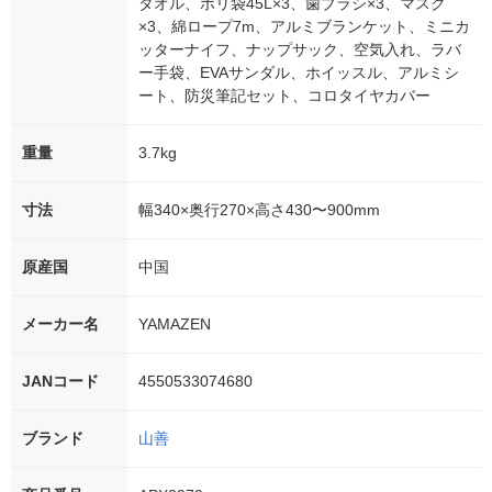
タオル、ポリ袋45L×3、歯ブラシ×3、マスク
×3、綿ロープ7m、アルミブランケット、ミニカ
ッターナイフ、ナップサック、空気入れ、ラバ
ー手袋、EVAサンダル、ホイッスル、アルミシ
ート、防災筆記セット、コロタイヤカバー
重量
3.7kg
寸法
幅340×奥行270×高さ430〜900mm
原産国
中国
メーカー名
YAMAZEN
JANコード
4550533074680
ブランド
山善