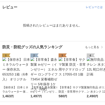
レビュー
レビューとは
投稿されたレビューはまだありません。
防災・防犯グッズの人気ランキング
もっと見る
1
2
3
4
【保存水】 日本ミネ
【非常食】森永製菓 i
【非常食】サクマ製菓
無印良品 ポリ
ラルウォーター 保存
nゼリー（インゼリ
防災・非常用サクマド
ン 水タンク 1
水2L 653253 1箱（6
1,463
ー） エネルギー ロン
1,497
ロップス 17055-03 1
580
付き 良品計画
2,490
円
円
円
円
本入） オリジナル
グライフ 73454 栄養
個
補助ゼリー 5年保存 1