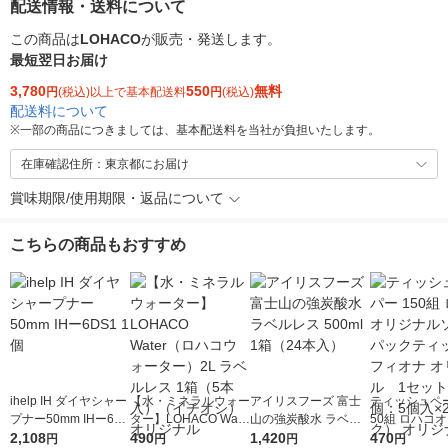
配送情報・送料について
この商品は
LOHACO
が販売・発送します。
最短翌日お届け
3,780
550
無料
円
(税込)以上で基本配送料
円
(税込)
配送料について
※
一部の商品につきましては、基本配送料を当社が負担いたします。
在庫確認住所：東京都にお届け
賞味期限/使用期限・返品について
こちらの商品もおすすめ
ihelp IH ダイヤシャー
【水・ミネラルウォー
アイリスフーズ 富士
ティッシュペー
プナー50mm IHー6D
ター】LOHACO Wate
山の強炭酸水 ラベル
50組 ロハコ
S1 1個
2,108
r（ロハコウォータ
490
レス 500ml 1箱（24
1,420
ルソフトパッ
470
円
円
円
円