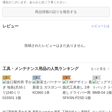
場合がございます。あらかじめご了承ください。
商品情報の誤りを報告する
レビュー
レビューとは
投稿されたレビューはまだありません。
工具・メンテナンス用品の人気ランキング
もっと見る
1
2
3
4
金口製作所 手かぎ 地
新富士バーナー 新富
TJMデザイン 着脱式
ビッグマン ト