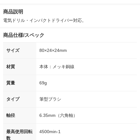
ー）2L ラベルレス 1
本入）
シュ フィオナ
箱（5本入）（イチオ
ナル 1セット
商品説明
シ） オリジナル
個：5個入×2
オリジナル
電気ドリル・インパクトドライバー対応。
商品仕様/スペック
サイズ
80×24×24mm
材質
本体：メッキ銅線
質量
69g
タイプ
筆型ブラシ
軸径
6.35mm（六角軸）
最高使用回転
4500min-1
数