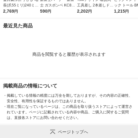
長(爪55ミリ)240ミリ
士 ガスボンベ KC860
工具差し 2本差しドラ
ック トール BM
015501 1個
2,769
1本
590
イバー用 SFKSN-P2S
2,202
個
1,215
円
円
円
円
D 1個
最近見た商品
商品を閲覧すると履歴が表示されます
掲載商品の情報について
・
掲載している情報の精度には万全を期しておりますが、その内容の正確性、
安全性、有用性を保証するものではありません。
・
現在ご覧になっているページは、この商品を取り扱うストアによって運営さ
れています。ページに記載されている内容や商品、ご購入に関するご質問
は、直接各ストアにお問い合わせください。
ページトップへ