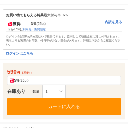
お買い物でもらえる特典
最大付与率16%
内訳を見る
5
獲得
%
(25pt)
うち4.5%は
利用先・期間限定
ログイン&全額PayPay支払いで獲得できます。原則として税抜金額に対し付与されます。
表示よりも実際の付与数、付与率が少ない場合があります。詳細は内訳からご確認くださ
い。
ログインはこちら
590
円
（税込）
5
%
(25pt)
在庫あり
1
数量
カートに入れる