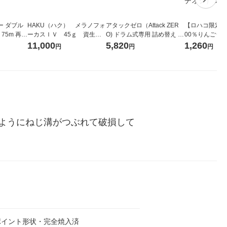
ー ダブル
HAKU（ハク） メラノフォ
アタックゼロ（Attack ZER
【ロハコ限定】
生
ーカスＩＶ 45ｇ 資生
O) ドラム式専用 詰め替え メ
00％りんごジュー
ィフラワー
堂 おまけ付き
ガジャンボ 2300g 1セット
箱（18本入）
11,000
5,820
1,260
円
円
円
パック12
（2個入) 洗濯洗剤 花王
【クイズ付き】
り
ク】（イチオシ
ル
ようにねじ溝がつぶれて破損して
ポイント形状・完全焼入済