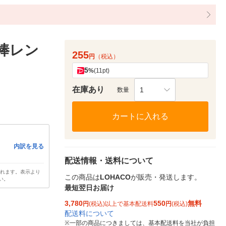
角棒レン
255
円
（税込）
5
%
(11pt)
在庫あり
1
数量
カートに入れる
内訳を見る
配送情報・送料について
されます。表示より
この商品は
LOHACO
が販売・発送します。
い。
最短翌日お届け
3,780
550
無料
円
(税込)以上で基本配送料
円
(税込)
配送料について
※
一部の商品につきましては、基本配送料を当社が負担