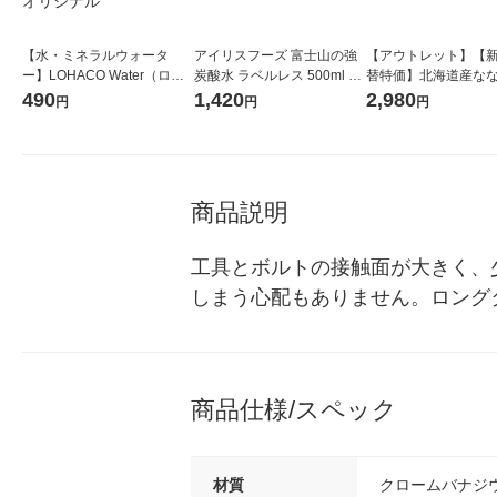
【水・ミネラルウォータ
アイリスフーズ 富士山の強
【アウトレット】【
ー】LOHACO Water（ロハ
炭酸水 ラベルレス 500ml 1
替特価】北海道産な
コウォーター）2L ラベルレ
箱（24本入）
し 無洗米 5kg 1袋 
490
1,420
2,980
円
円
円
ス 1箱（5本入）（イチオ
米 木徳神糧 オリジナ
シ） オリジナル
商品説明
工具とボルトの接触面が大きく、
しまう心配もありません。ロング
商品仕様/スペック
材質
クロームバナジ