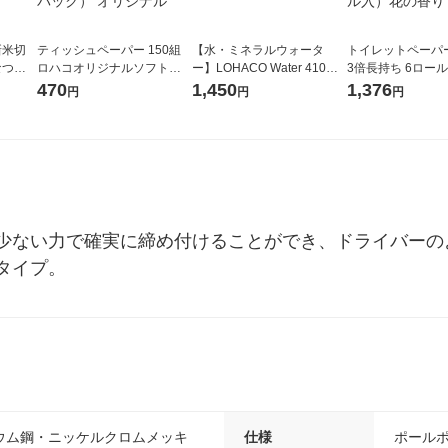
新米切
ティッシュペーパー 150組
【水・ミネラルウォータ
トイレットペーパ
なつぼ
ロハコオリジナルソフトパ
ー】LOHACO Water 410ml
3倍長持ち 6ロール 75m 再
令和7年産
ックティッシュ フィオナ オ
1箱（20本入）ラベルレス
紙配合 スコッテ
470
1,450
1,376
円
円
円
ル
リジナル 1セット（10個：
（イチオシ） オリジナル
パック 1セット（2
5個入×2パック） オリジナ
ロール入）花の香
ル
少ない力で確実に締め付けることができ、ドライバーの
タイプ。
ウム鋼・ニッケルクロムメッキ
仕様
ポール