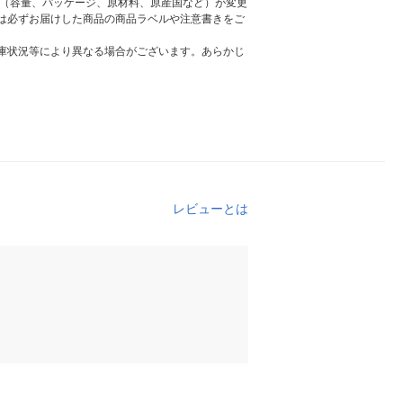
様（容量、パッケージ、原材料、原産国など）が変更
は必ずお届けした商品の商品ラベルや注意書きをご
庫状況等により異なる場合がございます。あらかじ
レビューとは