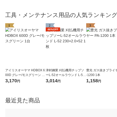
工具・メンテナンス用品の人気ランキン
1
2
3
46%OFF
アイリスオーヤマ HDBOX 6
津村鋼業 刈払機用チップソ
豊光 ガス抜きプライヤ
00D グレー/モスグリーン 1
ーL-52オールラウンド L-52
-1200 1本
台
230×2.0×52 1枚
3,170
3,014
1,158
円
円
円
最近見た商品