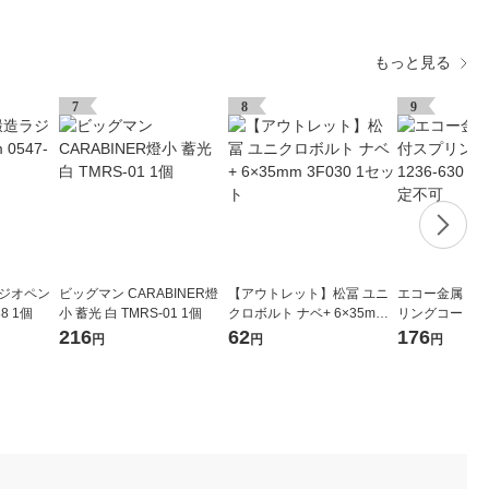
もっと見る
7
8
9
ラジオペン
ビッグマン CARABINER燈
【アウトレット】松冨 ユニ
エコー金属 カ
88 1個
小 蓄光 白 TMRS-01 1個
クロボルト ナベ+ 6×35mm 3
リングコード 123
F030 1セット
個 ※色指定不
216
62
176
円
円
円