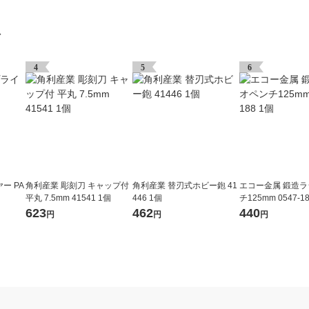
グ
4
5
6
ー PA
角利産業 彫刻刀 キャップ付
角利産業 替刃式ホビー鉋 41
エコー金属 鍛造
平丸 7.5mm 41541 1個
446 1個
チ125mm 0547-1
623
462
440
円
円
円