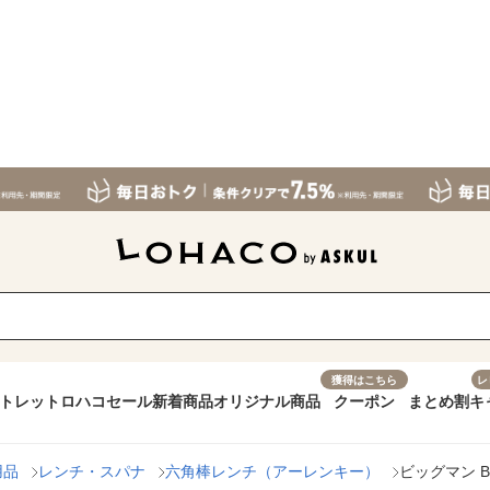
獲得はこちら
レ
トレット
ロハコセール
新着商品
オリジナル商品
クーポン
まとめ割
キ
用品
レンチ・スパナ
六角棒レンチ（アーレンキー）
ビッグマン B