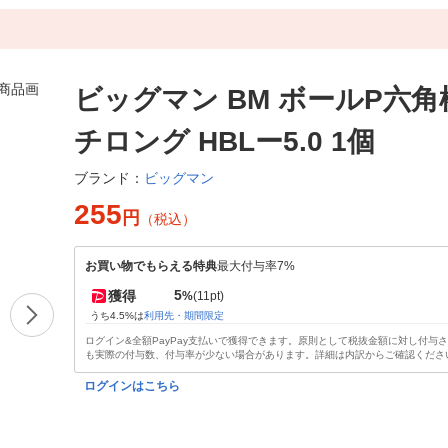
ビッグマン BM ボールP六
チロング HBLー5.0 1個
ビッグマン
ブランド：
255
円
（税込）
お買い物でもらえる特典
最大付与率7%
5
獲得
%
(11pt)
うち4.5%は
利用先・期間限定
ログイン&全額PayPay支払いで獲得できます。原則として税抜金額に対し付与
も実際の付与数、付与率が少ない場合があります。詳細は内訳からご確認くださ
ログインはこちら