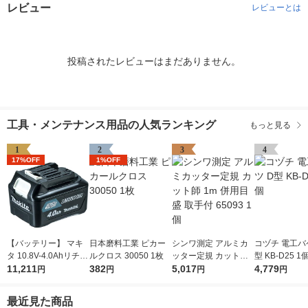
レビュー
レビューとは
投稿されたレビューはまだありません。
工具・メンテナンス用品の人気ランキング
もっと見る
1
2
3
4
17%OFF
1%OFF
【バッテリー】 マキ
日本磨料工業 ピカー
シンワ測定 アルミカ
コヅチ 電工バ
タ 10.8V-4.0Ahリチウ
ルクロス 30050 1枚
ッター定規 カット師
型 KB-D25 1
ムイオンバッテリ A-5
11,211
382
1m 併用目盛 取手付 6
5,017
4,779
円
円
円
円
9863 BL1040B 1個
5093 1個
最近見た商品