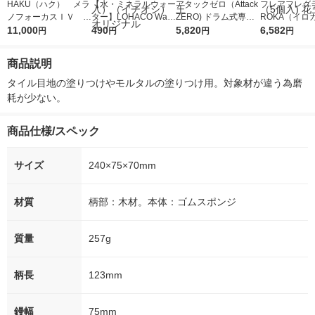
HAKU（ハク） メラ
【水・ミネラルウォー
アタックゼロ（Attack
フレアフレグラ
ノフォーカスＩＶ 4
ター】LOHACO Wate
ZERO) ドラム式専用
ROKA（イロ
5ｇ 資生堂 おまけ
11,000
r（ロハコウォータ
490
詰め替え メガジャン
5,820
イキッドリリ
6,582
円
円
円
円
付き
ー）2L ラベルレス 1
ボ 2300g 1セット（2
柔軟剤 詰め替
箱（5本入）（イチオ
個入) 洗濯洗剤 花王
大 1200ml 
商品説明
シ） オリジナル
（5個入) 花王
タイル目地の塗りつけやモルタルの塗りつけ用。対象材が違う為磨
耗が少ない。
商品仕様/スペック
サイズ
240×75×70mm
材質
柄部：木材。本体：ゴムスポンジ
質量
257g
柄長
123mm
鏝幅
75mm