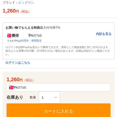
ブランド：
ビッグマン
1,260
円
（税込）
お買い物でもらえる特典
最大付与率7%
内訳を見る
5
獲得
%
(57pt)
うち4.5%は
利用先・期間限定
ログイン&全額PayPay支払いで獲得できます。原則として税抜金額に対し付与されます。
表示よりも実際の付与数、付与率が少ない場合があります。詳細は内訳からご確認くださ
い。
ログインはこちら
1,260
円
（税込）
5
%
(57pt)
在庫あり
1
数量
カートに入れる