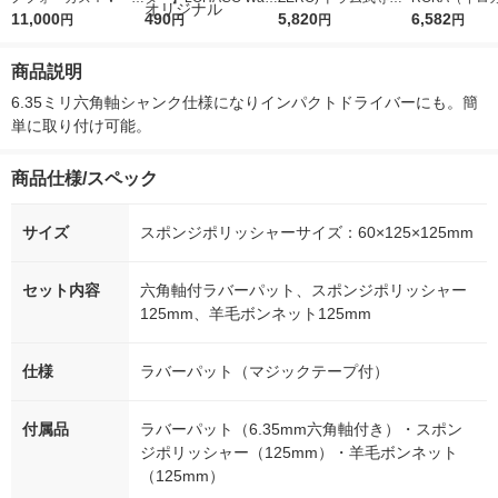
5ｇ 資生堂 おまけ
11,000
r（ロハコウォータ
490
詰め替え メガジャン
5,820
イキッドリリ
6,582
円
円
円
円
付き
ー）2L ラベルレス 1
ボ 2300g 1セット（2
柔軟剤 詰め替
箱（5本入）（イチオ
個入) 洗濯洗剤 花王
大 1200ml 
商品説明
シ） オリジナル
（5個入) 花王
6.35ミリ六角軸シャンク仕様になりインパクトドライバーにも。簡
単に取り付け可能。
商品仕様/スペック
サイズ
スポンジポリッシャーサイズ：60×125×125mm
セット内容
六角軸付ラバーパット、スポンジポリッシャー
125mm、羊毛ボンネット125mm
仕様
ラバーパット（マジックテープ付）
付属品
ラバーパット（6.35mm六角軸付き）・スポン
ジポリッシャー（125mm）・羊毛ボンネット
（125mm）