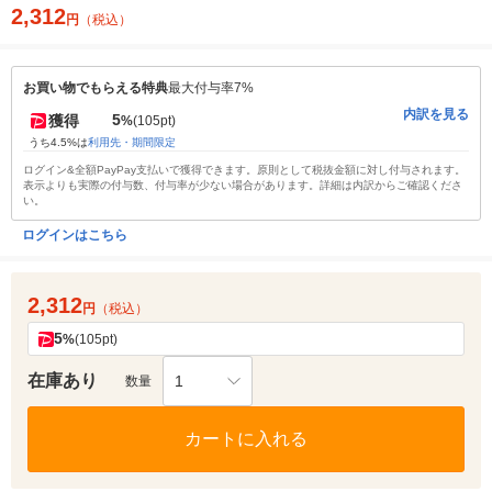
2,312
円
（税込）
お買い物でもらえる特典
最大付与率7%
内訳を見る
5
獲得
%
(105pt)
うち4.5%は
利用先・期間限定
ログイン&全額PayPay支払いで獲得できます。原則として税抜金額に対し付与されます。
表示よりも実際の付与数、付与率が少ない場合があります。詳細は内訳からご確認くださ
い。
ログインはこちら
2,312
円
（税込）
5
%
(105pt)
在庫あり
1
数量
カートに入れる