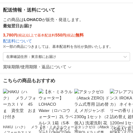
配送情報・送料について
この商品は
LOHACO
が販売・発送します。
最短翌日お届け
3,780
550
無料
円
(税込)以上で基本配送料
円
(税込)
配送料について
※
一部の商品につきましては、基本配送料を当社が負担いたします。
在庫確認住所：東京都にお届け
賞味期限/使用期限・返品について
こちらの商品もおすすめ
HAKU（ハク） メラ
【水・ミネラルウォー
アタックゼロ（Attack
フレアフレグラ
ノフォーカスＩＶ 4
ター】LOHACO Wate
ZERO) ドラム式専用
ROKA（イロ