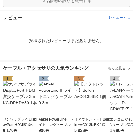
商品情報の誤りを報告する
レビュー
レビューとは
投稿されたレビューはまだありません。
ケーブル・アクセサリの人気ランキング
もっと見る
1
2
3
4
サンワサプライ Displ
Anker PowerLine II ラ
【アウトレット】Belk
エレコム やわ
ayPort-HDMI変換ケー
イトニングケーブル
in AVC013btBK 1個
Nケーブル/CAT
ブル 3m KC-DPHDA3
6,170
0.3m
990
5,936
m/ブラック LD
1,680
円
円
円
円