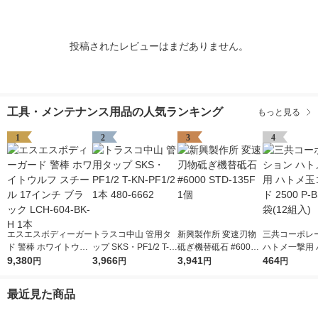
投稿されたレビューはまだありません。
工具・メンテナンス用品の人気ランキング
もっと見る
1
2
3
4
エスエスボディーガー
トラスコ中山 管用タ
新興製作所 変速刃物
三共コーポレ
ド 警棒 ホワイトウル
ップ SKS・PF1/2 T-K
砥ぎ機替砥石 #6000
ハトメ一撃用 
フ スチール 17インチ
9,380
N-PF1/2 1本 480-666
3,966
STD-135F 1個
3,941
玉ゴールド 250
464
円
円
円
円
ブラック LCH-604-B
2
SD 1袋(12組入
K-H 1本
最近見た商品