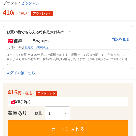
ブランド：
ビッグマン
416
円
（税込）
アウトレット
お買い物でもらえる特典
最大付与率11%
内訳を見る
5
獲得
%
(18pt)
うち4.5%は
利用先・期間限定
ログイン&全額PayPay支払いで獲得できます。原則として税抜金額に対し付与されます。
表示よりも実際の付与数、付与率が少ない場合があります。詳細は内訳からご確認くださ
い。
ログインはこちら
416
円
（税込）
アウトレット
5
%
(18pt)
在庫あり
1
数量
カートに入れる