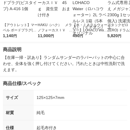
【アウトレット】マー
HAKU（ハク） メラ
【水・ミネラルウォー
アタックゼロ（A
ベル ボードプラグ(ビ
ノフォーカスＩＶ 4
ター】LOHACO Wate
ZERO) ドラ
スタイプ) A-416 1個
1,140
5ｇ 資生堂 おまけ
11,000
r（ロハコウォータ
490
詰め替え メガ
5,820
円
円
円
円
付き
ー）2L ラベルレス 1
ボ 2300g 1
箱（5本入）（イチオ
個入) 洗濯洗剤
商品説明
シ） オリジナル
【在庫一掃・訳あり】ランダムサンダーのラバーパットの中心に合
わせ、全体を強く押し付けてください。汚れたときは中性洗剤で洗
えます。
商品仕様/スペック
サイズ
125×125×7mm
材質
純毛
仕様
起毛布付き